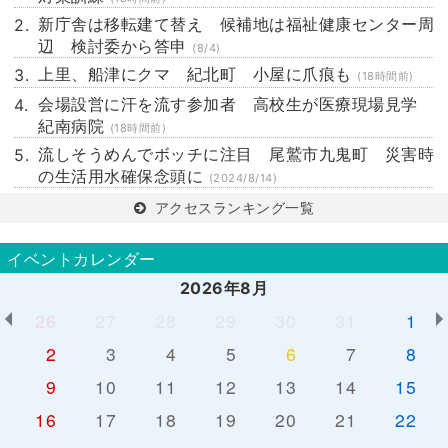
新庁舎は移転建て替え 候補地は福祉健康センター周
辺 検討委から答申
(8/4)
上里、船津にクマ 紀北町 小屋に爪痕も
(18時間前)
会場設営に汗を流す参加者 高校生が医療現場見学
紀南病院
(18時間前)
流しそうめんでボッチに注目 尾鷲市九鬼町 災害時
の生活用水確保念頭に
(2024/8/14)
アクセスランキング一覧
イベントカレンダー
2026年8月
26
27
28
29
30
31
1
2
3
4
5
6
7
8
9
10
11
12
13
14
15
16
17
18
19
20
21
22