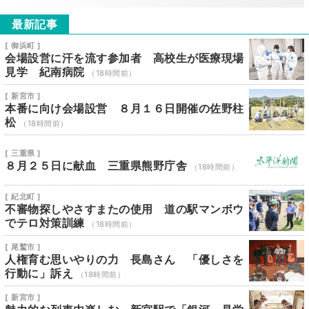
最新記事
[ 御浜町 ]
会場設営に汗を流す参加者 高校生が医療現場
見学 紀南病院
（18時間前）
[ 新宮市 ]
本番に向け会場設営 ８月１６日開催の佐野柱
松
（18時間前）
[ 三重県 ]
８月２５日に献血 三重県熊野庁舎
（18時間前）
[ 紀北町 ]
不審物探しやさすまたの使用 道の駅マンボウ
でテロ対策訓練
（18時間前）
[ 尾鷲市 ]
人権育む思いやりの力 長島さん 「優しさを
行動に」訴え
（18時間前）
[ 新宮市 ]