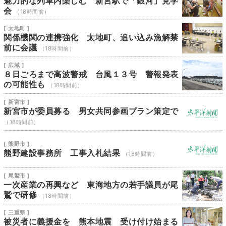
魅力的な列車内楽しむ 新宮駅で「銀河」見学
会
（18時間前）
[ 太地町 ]
関係機関の連携強化 太地町、追い込み漁解禁
前に会議
（18時間前）
[ 広域 ]
８日ごろまで高波警戒 台風１３号 警報発表
の可能性も
（18時間前）
[ 新宮市 ]
新宮市が委員募る 男女共同参画プラン策定で
（18時間前）
[ 熊野市 ]
熊野建設事務所 工事入札結果
（18時間前）
[ 尾鷲市 ]
一次産業の再興など 東海地方の若手議員が尾
鷲で研修
（18時間前）
[ 三重県 ]
被災者に義援金を 熊本地震 受け付け始まる