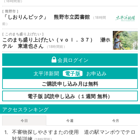
（18時間前）
[ 熊野市 ]
「しおりんピック」 熊野市立図書館
（18時間
前）
[ このまち盛り上げたい ]
このまち盛り上げたい（ｖｏｌ．３７） 瀞ホ
テル 東達也さん
（18時間前）
会員ログイン
太平洋新聞
電子版
お申込み
ご購読申し込み月は無料
電子版 試読申し込み（１週間 無料）
アクセスランキング
今日
今週
今月
不審物探しやさすまたの使用 道の駅マンボウでテロ
対策訓練
(18時間前)