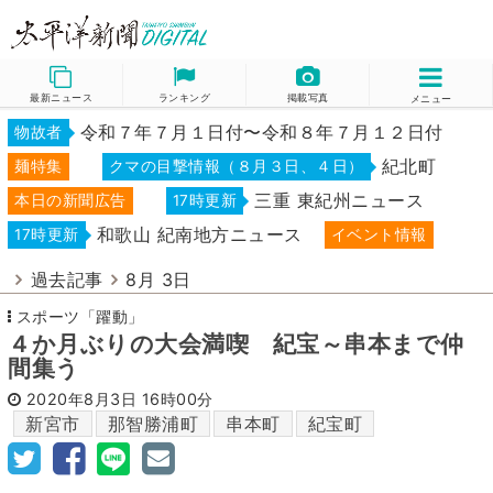
最新ニュース
ランキング
掲載写真
メニュー
令和７年７月１日付〜令和８年７月１２日付
物故者
紀北町
麺特集
クマの目撃情報（８月３日、４日）
三重 東紀州ニュース
本日の新聞広告
17時更新
和歌山 紀南地方ニュース
17時更新
イベント情報
過去記事
8月 3日
スポーツ「躍動」
４か月ぶりの大会満喫 紀宝～串本まで仲
間集う
2020年8月3日
16時00分
新宮市
那智勝浦町
串本町
紀宝町