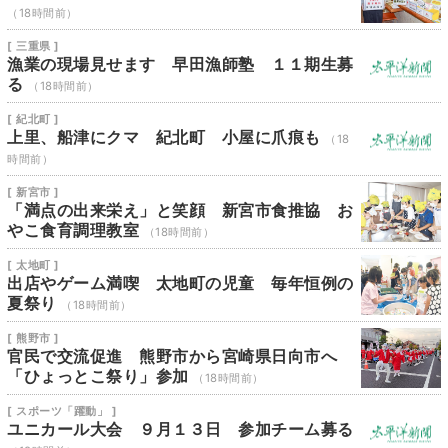
（18時間前）
[ 三重県 ]
漁業の現場見せます 早田漁師塾 １１期生募
る
（18時間前）
[ 紀北町 ]
上里、船津にクマ 紀北町 小屋に爪痕も
（18
時間前）
[ 新宮市 ]
「満点の出来栄え」と笑顔 新宮市食推協 お
やこ食育調理教室
（18時間前）
[ 太地町 ]
出店やゲーム満喫 太地町の児童 毎年恒例の
夏祭り
（18時間前）
[ 熊野市 ]
官民で交流促進 熊野市から宮崎県日向市へ
「ひょっとこ祭り」参加
（18時間前）
[ スポーツ「躍動」 ]
ユニカール大会 ９月１３日 参加チーム募る