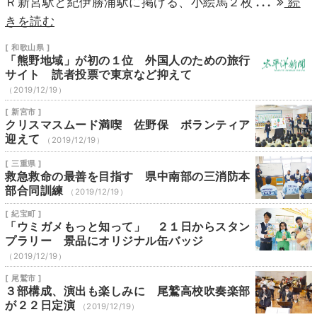
...
Ｒ新宮駅と紀伊勝浦駅に掲げる、小絵馬２枚
続
きを読む
[ 和歌山県 ]
「熊野地域」が初の１位 外国人のための旅行
サイト 読者投票で東京など抑えて
（2019/12/19）
[ 新宮市 ]
クリスマスムード満喫 佐野保 ボランティア
迎えて
（2019/12/19）
[ 三重県 ]
救急救命の最善を目指す 県中南部の三消防本
部合同訓練
（2019/12/19）
[ 紀宝町 ]
「ウミガメもっと知って」 ２１日からスタン
プラリー 景品にオリジナル缶バッジ
（2019/12/19）
[ 尾鷲市 ]
３部構成、演出も楽しみに 尾鷲高校吹奏楽部
が２２日定演
（2019/12/19）