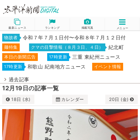
最新ニュース
ランキング
掲載写真
メニュー
令和７年７月１日付〜令和８年７月１２日付
物故者
紀北町
麺特集
クマの目撃情報（８月３日、４日）
三重 東紀州ニュース
本日の新聞広告
17時更新
和歌山 紀南地方ニュース
17時更新
イベント情報
過去記事
12月19日の記事一覧
18日 (水)
カレンダー
20日 (金)
12月
2019
日
月
火
水
木
金
土
1
2
3
4
5
6
7
8
9
10
11
12
13
14