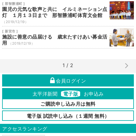
[ 那智勝浦町 ]
園児の元気な歌声と共に イルミネーション点
灯 １月１３日まで 那智勝浦町体育文会館
（2019/12/19）
[ 新宮市 ]
施設に善意の品届ける 歳末たすけあい募金活
用
（2019/12/19）
1 / 2
会員ログイン
太平洋新聞
電子版
お申込み
ご購読申し込み月は無料
電子版 試読申し込み（１週間 無料）
アクセスランキング