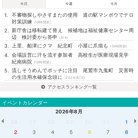
今日
今週
今月
不審物探しやさすまたの使用 道の駅マンボウでテロ
対策訓練
(19時間前)
新庁舎は移転建て替え 候補地は福祉健康センター周
辺 検討委から答申
(8/4)
上里、船津にクマ 紀北町 小屋に爪痕も
(19時間前)
会場設営に汗を流す参加者 高校生が医療現場見学
紀南病院
(19時間前)
流しそうめんでボッチに注目 尾鷲市九鬼町 災害時
の生活用水確保念頭に
(2024/8/14)
アクセスランキング一覧
イベントカレンダー
2026年8月
26
27
28
29
30
31
1
2
3
4
5
6
7
8