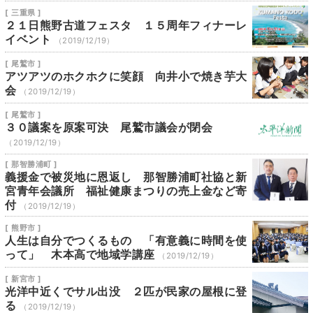
[ 三重県 ]
２１日熊野古道フェスタ １５周年フィナーレ
イベント
（2019/12/19）
[ 尾鷲市 ]
アツアツのホクホクに笑顔 向井小で焼き芋大
会
（2019/12/19）
[ 尾鷲市 ]
３０議案を原案可決 尾鷲市議会が閉会
（2019/12/19）
[ 那智勝浦町 ]
義援金で被災地に恩返し 那智勝浦町社協と新
宮青年会議所 福祉健康まつりの売上金など寄
付
（2019/12/19）
[ 熊野市 ]
人生は自分でつくるもの 「有意義に時間を使
って」 木本高で地域学講座
（2019/12/19）
[ 新宮市 ]
光洋中近くでサル出没 ２匹が民家の屋根に登
る
（2019/12/19）