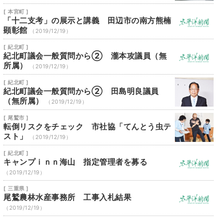
[ 本宮町 ]
「十二支考」の展示と講義 田辺市の南方熊楠
顕彰館
（2019/12/19）
[ 紀北町 ]
紀北町議会一般質問から② 瀧本攻議員（無
所属）
（2019/12/19）
[ 紀北町 ]
紀北町議会一般質問から② 田島明良議員
（無所属）
（2019/12/19）
[ 尾鷲市 ]
転倒リスクをチェック 市社協「てんとう虫テ
スト」
（2019/12/19）
[ 紀北町 ]
キャンプｉｎｎ海山 指定管理者を募る
（2019/12/19）
[ 三重県 ]
尾鷲農林水産事務所 工事入札結果
（2019/12/19）