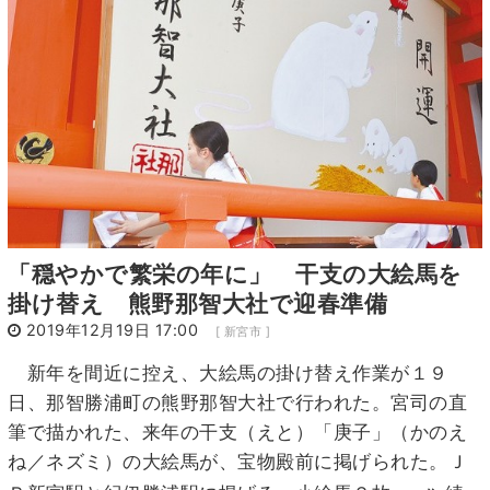
15
16
17
18
19
20
21
22
23
24
25
26
27
28
29
30
31
1
2
3
4
「穏やかで繁栄の年に」 干支の大絵馬を
掛け替え 熊野那智大社で迎春準備
2019年12月19日 17:00
[ 新宮市 ]
新年を間近に控え、大絵馬の掛け替え作業が１９
日、那智勝浦町の熊野那智大社で行われた。宮司の直
筆で描かれた、来年の干支（えと）「庚子」（かのえ
ね／ネズミ）の大絵馬が、宝物殿前に掲げられた。Ｊ