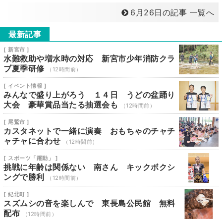
6月26日の記事 一覧へ
最新記事
[ 新宮市 ]
水難救助や増水時の対応 新宮市少年消防クラ
ブ夏季研修
（12時間前）
[ イベント情報 ]
みんなで盛り上がろう １４日 うどの盆踊り
大会 豪華賞品当たる抽選会も
（12時間前）
[ 尾鷲市 ]
カスタネットで一緒に演奏 おもちゃのチャチ
ャチャに合わせ
（12時間前）
[ スポーツ「躍動」 ]
挑戦に年齢は関係ない 南さん キックボクシ
ングで勝利
（12時間前）
[ 紀北町 ]
スズムシの音を楽しんで 東長島公民館 無料
配布
（12時間前）