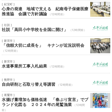
[ 紀宝町 ]
心身の発達 地域で支える 紀南母子保健医療
推進協 会議で方針議論
（12時間前）
[ 社説 ]
社説「高田小中学校を全国に開け」
（12時間前）
[ 新宮市 ]
「信頼大切に成長を」 キナンが近況説明会
（12時間前）
[ 新宮市 ]
水道事業所工事入札結果
（12時間前）
[ 熊野市 ]
自由研削と石取り替え等講習
（12時間前）
[ 尾鷲市 ]
水揚げ量増加も価格低迷 「春ぶり宣言」でブ
ランド化図る ２０２４年の尾鷲漁業
（12時間
前）