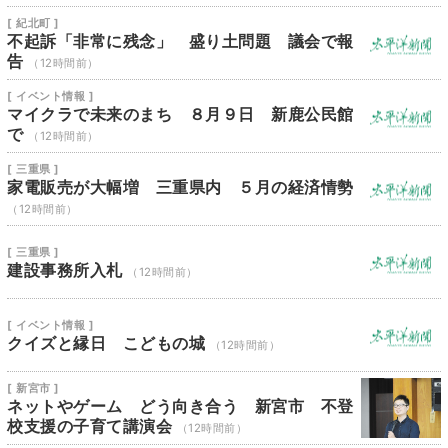
[ 紀北町 ]
不起訴「非常に残念」 盛り土問題 議会で報
告
（12時間前）
[ イベント情報 ]
マイクラで未来のまち ８月９日 新鹿公民館
で
（12時間前）
[ 三重県 ]
家電販売が大幅増 三重県内 ５月の経済情勢
（12時間前）
[ 三重県 ]
建設事務所入札
（12時間前）
[ イベント情報 ]
クイズと縁日 こどもの城
（12時間前）
[ 新宮市 ]
ネットやゲーム どう向き合う 新宮市 不登
校支援の子育て講演会
（12時間前）