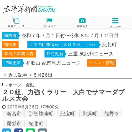
最新ニュース
ランキング
掲載写真
メニュー
令和７年７月１日付〜令和８年７月１２日付
物故者
紀北町
麺特集
クマの目撃情報（８月３日、４日）
三重 東紀州ニュース
本日の新聞広告
17時更新
和歌山 紀南地方ニュース
17時更新
イベント情報
過去記事
6月26日
スポーツ「躍動」
２０組、力強くラリー 大白でサマーダブ
ルス大会
2019年6月26日
17時00分
新宮市
那智勝浦町
紀宝町
御浜町
熊野市
尾鷲市
紀北町