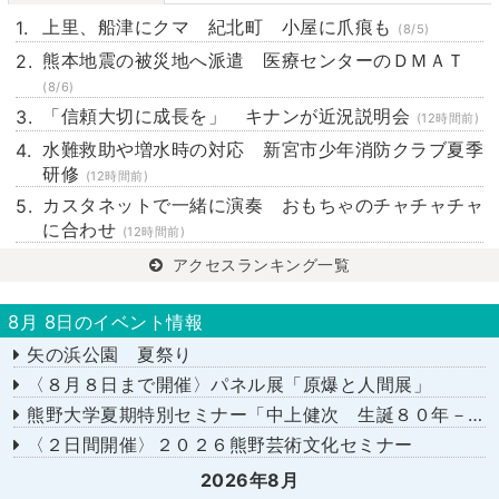
上里、船津にクマ 紀北町 小屋に爪痕も
(8/5)
熊本地震の被災地へ派遣 医療センターのＤＭＡＴ
(8/6)
「信頼大切に成長を」 キナンが近況説明会
(12時間前)
水難救助や増水時の対応 新宮市少年消防クラブ夏季
研修
(12時間前)
カスタネットで一緒に演奏 おもちゃのチャチャチャ
に合わせ
(12時間前)
アクセスランキング一覧
8月 8日のイベント情報
矢の浜公園 夏祭り
〈８月８日まで開催〉パネル展「原爆と人間展」
熊野大学夏期特別セミナー「中上健次 生誕８０年－時代へのまなざし－」
〈２日間開催〉２０２６熊野芸術文化セミナー
2026年8月