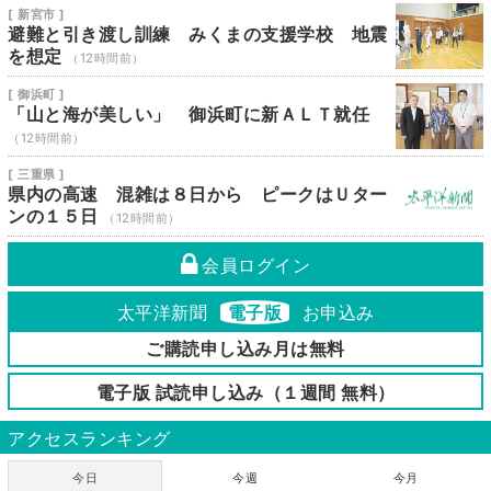
[ 新宮市 ]
避難と引き渡し訓練 みくまの支援学校 地震
を想定
（12時間前）
[ 御浜町 ]
「山と海が美しい」 御浜町に新ＡＬＴ就任
（12時間前）
[ 三重県 ]
県内の高速 混雑は８日から ピークはＵター
ンの１５日
（12時間前）
会員ログイン
太平洋新聞
電子版
お申込み
ご購読申し込み月は無料
電子版 試読申し込み（１週間 無料）
アクセスランキング
今日
今週
今月