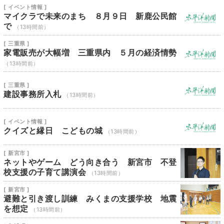
[ イベント情報 ]
マイクラで未来のまち ８月９日 新鹿公民館
で
（13時間前）
[ 三重県 ]
家電販売が大幅増 三重県内 ５月の経済情勢
（13時間前）
[ 三重県 ]
建設事務所入札
（13時間前）
[ イベント情報 ]
クイズと縁日 こどもの城
（13時間前）
[ 新宮市 ]
ネットやゲーム どう向き合う 新宮市 不登
校支援の子育て講演会
（13時間前）
[ 新宮市 ]
避難と引き渡し訓練 みくまの支援学校 地震
を想定
（13時間前）