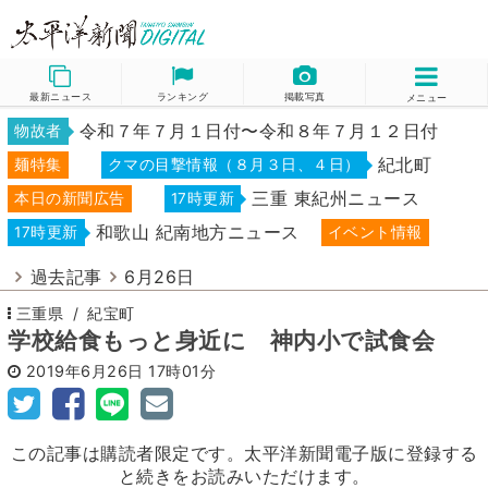
最新ニュース
ランキング
掲載写真
メニュー
令和７年７月１日付〜令和８年７月１２日付
物故者
紀北町
麺特集
クマの目撃情報（８月３日、４日）
三重 東紀州ニュース
本日の新聞広告
17時更新
和歌山 紀南地方ニュース
17時更新
イベント情報
過去記事
6月26日
三重県
紀宝町
学校給食もっと身近に 神内小で試食会
2019年6月26日
17時01分
この記事は購読者限定です。太平洋新聞電子版に登録する
と続きをお読みいただけます。