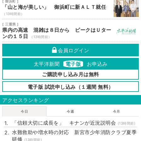
[ 御浜町 ]
「山と海が美しい」 御浜町に新ＡＬＴ就任
（13時間前）
[ 三重県 ]
県内の高速 混雑は８日から ピークはＵター
ンの１５日
（13時間前）
会員ログイン
太平洋新聞
電子版
お申込み
ご購読申し込み月は無料
電子版 試読申し込み（１週間 無料）
アクセスランキング
今日
今週
今月
「信頼大切に成長を」 キナンが近況説明会
(13時間前)
水難救助や増水時の対応 新宮市少年消防クラブ夏季
研修
(13時間前)