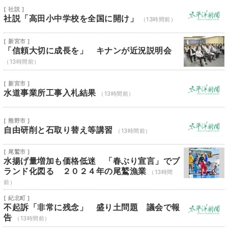
[ 社説 ]
社説「高田小中学校を全国に開け」
（13時間前）
[ 新宮市 ]
「信頼大切に成長を」 キナンが近況説明会
（13時間前）
[ 新宮市 ]
水道事業所工事入札結果
（13時間前）
[ 熊野市 ]
自由研削と石取り替え等講習
（13時間前）
[ 尾鷲市 ]
水揚げ量増加も価格低迷 「春ぶり宣言」でブ
ランド化図る ２０２４年の尾鷲漁業
（13時間
前）
[ 紀北町 ]
不起訴「非常に残念」 盛り土問題 議会で報
告
（13時間前）