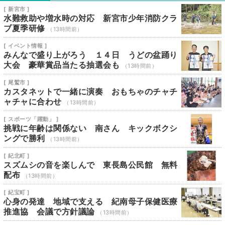
[ 新宮市 ]
水難救助や増水時の対応 新宮市少年消防クラ
ブ夏季研修
（13時間前）
[ イベント情報 ]
みんなで盛り上がろう １４日 うどの盆踊り
大会 豪華賞品当たる抽選会も
（13時間前）
[ 尾鷲市 ]
カスタネットで一緒に演奏 おもちゃのチャチ
ャチャに合わせ
（13時間前）
[ スポーツ「躍動」 ]
挑戦に年齢は関係ない 南さん キックボクシ
ングで勝利
（13時間前）
[ 紀北町 ]
スズムシの音を楽しんで 東長島公民館 無料
配布
（13時間前）
[ 紀宝町 ]
心身の発達 地域で支える 紀南母子保健医療
推進協 会議で方針議論
（13時間前）