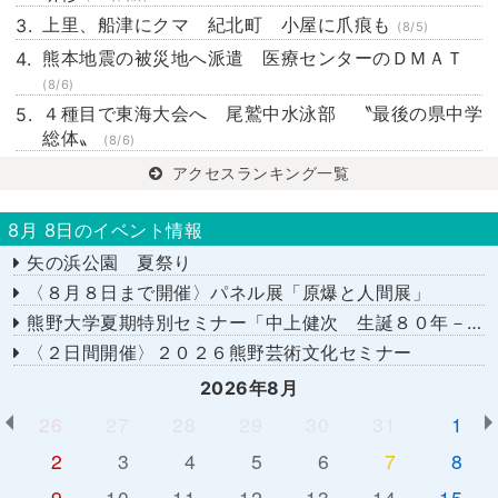
上里、船津にクマ 紀北町 小屋に爪痕も
(8/5)
熊本地震の被災地へ派遣 医療センターのＤＭＡＴ
(8/6)
４種目で東海大会へ 尾鷲中水泳部 〝最後の県中学
総体〟
(8/6)
アクセスランキング一覧
8月 8日のイベント情報
矢の浜公園 夏祭り
〈８月８日まで開催〉パネル展「原爆と人間展」
熊野大学夏期特別セミナー「中上健次 生誕８０年－時代へのまなざし－」
〈２日間開催〉２０２６熊野芸術文化セミナー
2026年8月
26
27
28
29
30
31
1
2
3
4
5
6
7
8
9
10
11
12
13
14
15