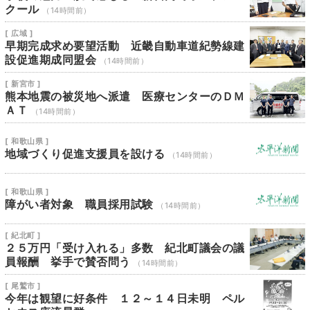
クール
（14時間前）
[ 広域 ]
早期完成求め要望活動 近畿自動車道紀勢線建
設促進期成同盟会
（14時間前）
[ 新宮市 ]
熊本地震の被災地へ派遣 医療センターのＤＭ
ＡＴ
（14時間前）
[ 和歌山県 ]
地域づくり促進支援員を設ける
（14時間前）
[ 和歌山県 ]
障がい者対象 職員採用試験
（14時間前）
[ 紀北町 ]
２５万円「受け入れる」多数 紀北町議会の議
員報酬 挙手で賛否問う
（14時間前）
[ 尾鷲市 ]
今年は観望に好条件 １２～１４日未明 ペル