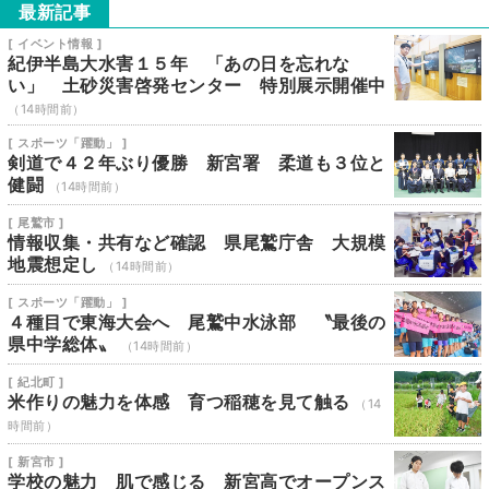
最新記事
[ イベント情報 ]
紀伊半島大水害１５年 「あの日を忘れな
い」 土砂災害啓発センター 特別展示開催中
（14時間前）
[ スポーツ「躍動」 ]
剣道で４２年ぶり優勝 新宮署 柔道も３位と
健闘
（14時間前）
[ 尾鷲市 ]
情報収集・共有など確認 県尾鷲庁舎 大規模
地震想定し
（14時間前）
[ スポーツ「躍動」 ]
４種目で東海大会へ 尾鷲中水泳部 〝最後の
県中学総体〟
（14時間前）
[ 紀北町 ]
米作りの魅力を体感 育つ稲穂を見て触る
（14
時間前）
[ 新宮市 ]
学校の魅力 肌で感じる 新宮高でオープンス