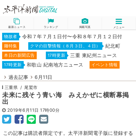
最新ニュース
ランキング
掲載写真
メニュー
令和７年７月１日付〜令和８年７月１２日付
物故者
紀北町
麺特集
クマの目撃情報（８月３日、４日）
三重 東紀州ニュース
本日の新聞広告
17時更新
和歌山 紀南地方ニュース
17時更新
イベント情報
過去記事
6月11日
三重県
尾鷲市
未来に残そう青い海 みえかぜに横断幕掲
出
2019年6月11日
17時00分
この記事は購読者限定です。太平洋新聞電子版に登録する