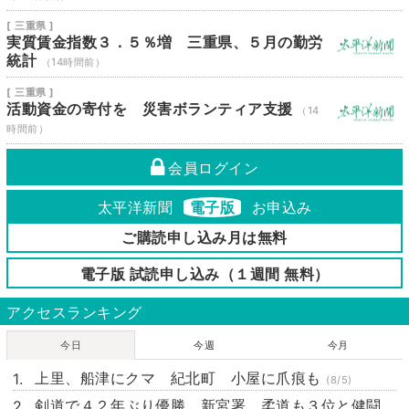
[ 三重県 ]
実質賃金指数３．５％増 三重県、５月の勤労
統計
（14時間前）
[ 三重県 ]
活動資金の寄付を 災害ボランティア支援
（14
時間前）
会員ログイン
太平洋新聞
電子版
お申込み
ご購読申し込み月は無料
電子版 試読申し込み（１週間 無料）
アクセスランキング
今日
今週
今月
上里、船津にクマ 紀北町 小屋に爪痕も
(8/5)
剣道で４２年ぶり優勝 新宮署 柔道も３位と健闘