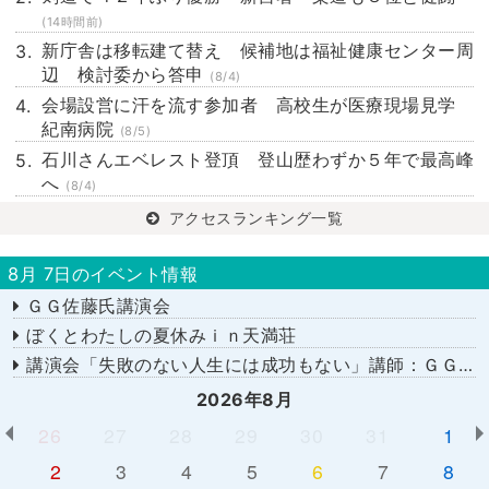
(14時間前)
新庁舎は移転建て替え 候補地は福祉健康センター周
辺 検討委から答申
(8/4)
会場設営に汗を流す参加者 高校生が医療現場見学
紀南病院
(8/5)
石川さんエベレスト登頂 登山歴わずか５年で最高峰
へ
(8/4)
アクセスランキング一覧
8月 7日のイベント情報
ＧＧ佐藤氏講演会
ぼくとわたしの夏休みｉｎ天満荘
講演会「失敗のない人生には成功もない」講師：ＧＧ佐藤さん
2026年8月
26
27
28
29
30
31
1
2
3
4
5
6
7
8