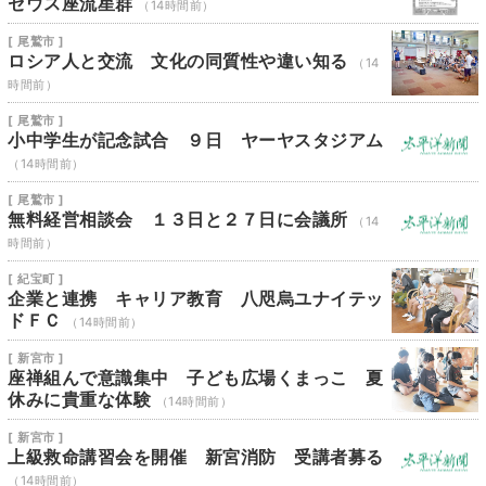
セウス座流星群
（14時間前）
[ 尾鷲市 ]
ロシア人と交流 文化の同質性や違い知る
（14
時間前）
[ 尾鷲市 ]
小中学生が記念試合 ９日 ヤーヤスタジアム
（14時間前）
[ 尾鷲市 ]
無料経営相談会 １３日と２７日に会議所
（14
時間前）
[ 紀宝町 ]
企業と連携 キャリア教育 八咫烏ユナイテッ
ドＦＣ
（14時間前）
[ 新宮市 ]
座禅組んで意識集中 子ども広場くまっこ 夏
休みに貴重な体験
（14時間前）
[ 新宮市 ]
上級救命講習会を開催 新宮消防 受講者募る
（14時間前）