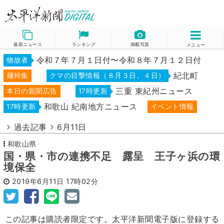
最新ニュース
ランキング
掲載写真
メニュー
令和７年７月１日付〜令和８年７月１２日付
物故者
紀北町
麺特集
クマの目撃情報（８月３日、４日）
三重 東紀州ニュース
本日の新聞広告
17時更新
和歌山 紀南地方ニュース
17時更新
イベント情報
過去記事
6月11日
和歌山県
国・県・市の連携不足 露呈 王子ヶ浜の環
境保全
2019年6月11日
17時02分
この記事は購読者限定です。太平洋新聞電子版に登録する