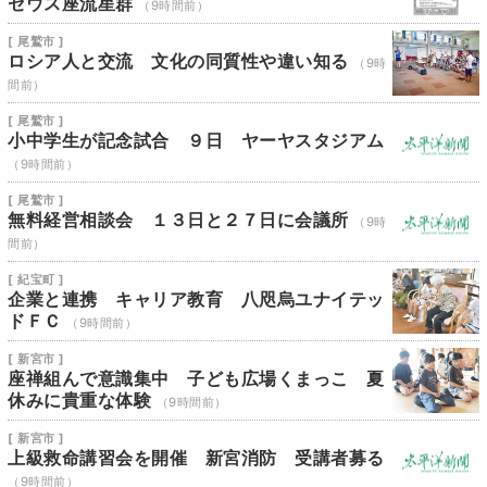
セウス座流星群
（9時間前）
[ 尾鷲市 ]
ロシア人と交流 文化の同質性や違い知る
（9時
間前）
[ 尾鷲市 ]
小中学生が記念試合 ９日 ヤーヤスタジアム
（9時間前）
[ 尾鷲市 ]
無料経営相談会 １３日と２７日に会議所
（9時
間前）
[ 紀宝町 ]
企業と連携 キャリア教育 八咫烏ユナイテッ
ドＦＣ
（9時間前）
[ 新宮市 ]
座禅組んで意識集中 子ども広場くまっこ 夏
休みに貴重な体験
（9時間前）
[ 新宮市 ]
上級救命講習会を開催 新宮消防 受講者募る
（9時間前）