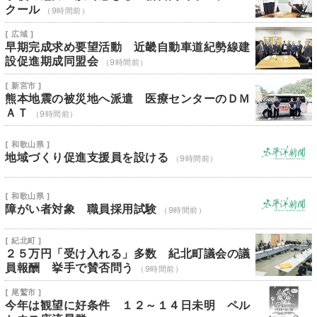
クール
（9時間前）
[ 広域 ]
早期完成求め要望活動 近畿自動車道紀勢線建
設促進期成同盟会
（9時間前）
[ 新宮市 ]
熊本地震の被災地へ派遣 医療センターのＤＭ
ＡＴ
（9時間前）
[ 和歌山県 ]
地域づくり促進支援員を設ける
（9時間前）
[ 和歌山県 ]
障がい者対象 職員採用試験
（9時間前）
[ 紀北町 ]
２５万円「受け入れる」多数 紀北町議会の議
員報酬 挙手で賛否問う
（9時間前）
[ 尾鷲市 ]
今年は観望に好条件 １２～１４日未明 ペル