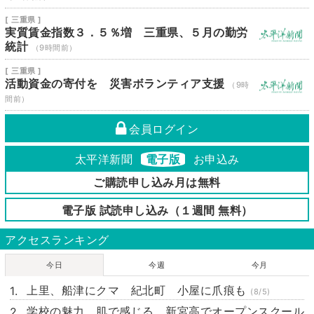
[ 三重県 ]
実質賃金指数３．５％増 三重県、５月の勤労
統計
（9時間前）
[ 三重県 ]
活動資金の寄付を 災害ボランティア支援
（9時
間前）
会員ログイン
太平洋新聞
電子版
お申込み
ご購読申し込み月は無料
電子版 試読申し込み（１週間 無料）
アクセスランキング
今日
今週
今月
上里、船津にクマ 紀北町 小屋に爪痕も
(8/5)
学校の魅力 肌で感じる 新宮高でオープンスクール