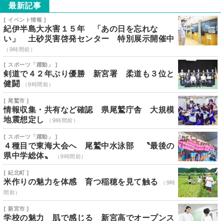
最新記事
[ イベント情報 ]
紀伊半島大水害１５年 「あの日を忘れな
い」 土砂災害啓発センター 特別展示開催中
（9時間前）
[ スポーツ「躍動」 ]
剣道で４２年ぶり優勝 新宮署 柔道も３位と
健闘
（9時間前）
[ 尾鷲市 ]
情報収集・共有など確認 県尾鷲庁舎 大規模
地震想定し
（9時間前）
[ スポーツ「躍動」 ]
４種目で東海大会へ 尾鷲中水泳部 〝最後の
県中学総体〟
（9時間前）
[ 紀北町 ]
米作りの魅力を体感 育つ稲穂を見て触る
（9時
間前）
[ 新宮市 ]
学校の魅力 肌で感じる 新宮高でオープンス