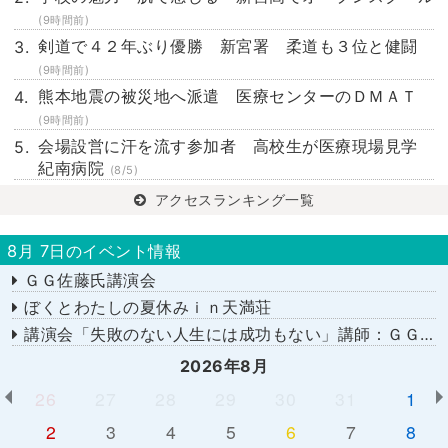
(9時間前)
剣道で４２年ぶり優勝 新宮署 柔道も３位と健闘
(9時間前)
熊本地震の被災地へ派遣 医療センターのＤＭＡＴ
(9時間前)
会場設営に汗を流す参加者 高校生が医療現場見学
紀南病院
(8/5)
アクセスランキング一覧
8月 7日のイベント情報
ＧＧ佐藤氏講演会
ぼくとわたしの夏休みｉｎ天満荘
講演会「失敗のない人生には成功もない」講師：ＧＧ佐藤さん
2026年8月
26
27
28
29
30
31
1
2
3
4
5
6
7
8