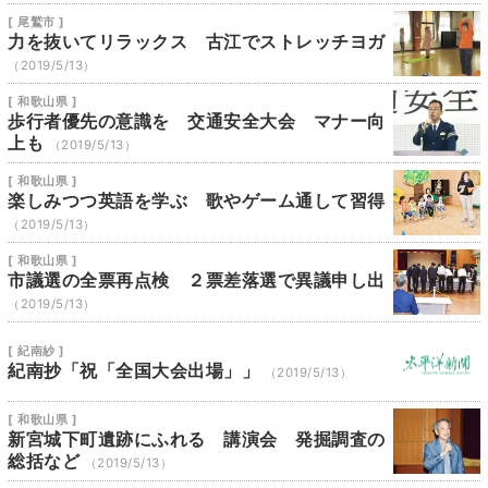
[ 尾鷲市 ]
力を抜いてリラックス 古江でストレッチヨガ
（2019/5/13）
[ 和歌山県 ]
歩行者優先の意識を 交通安全大会 マナー向
上も
（2019/5/13）
[ 和歌山県 ]
楽しみつつ英語を学ぶ 歌やゲーム通して習得
（2019/5/13）
[ 和歌山県 ]
市議選の全票再点検 ２票差落選で異議申し出
（2019/5/13）
[ 紀南紗 ]
紀南抄「祝「全国大会出場」」
（2019/5/13）
[ 和歌山県 ]
新宮城下町遺跡にふれる 講演会 発掘調査の
総括など
（2019/5/13）