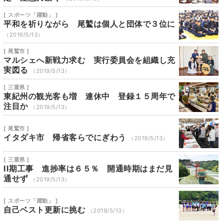
[ スポーツ「躍動」 ]
平和を祈りながら 尾鷲は個人と団体で３位に
（2019/5/13）
[ 尾鷲市 ]
マルシェへ新戦力求む 実行委員会を組織し充
実図る
（2019/5/13）
[ 三重県 ]
東紀州の観光客も増 連休中 登録１５周年で
注目か
（2019/5/13）
[ 尾鷲市 ]
イタダキ市 帰省客らでにぎわう
（2019/5/13）
[ 三重県 ]
II期工事 進捗率は６５％ 開通時期はまだ見
通せず
（2019/5/13）
[ スポーツ「躍動」 ]
自己ベスト更新に挑む
（2019/5/13）