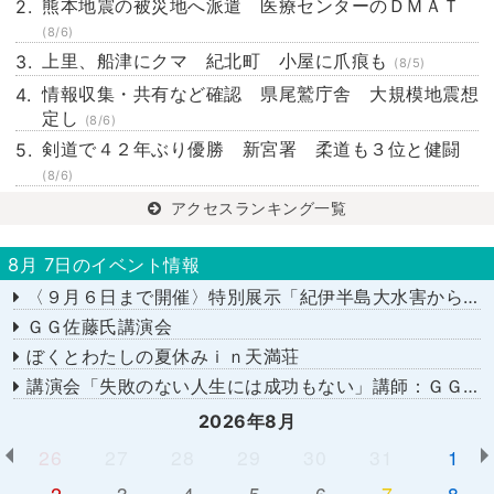
熊本地震の被災地へ派遣 医療センターのＤＭＡＴ
(8/6)
上里、船津にクマ 紀北町 小屋に爪痕も
(8/5)
情報収集・共有など確認 県尾鷲庁舎 大規模地震想
定し
(8/6)
剣道で４２年ぶり優勝 新宮署 柔道も３位と健闘
(8/6)
アクセスランキング一覧
8月 7日のイベント情報
〈９月６日まで開催〉特別展示「紀伊半島大水害から１５年－あの日を忘れない－」
ＧＧ佐藤氏講演会
ぼくとわたしの夏休みｉｎ天満荘
講演会「失敗のない人生には成功もない」講師：ＧＧ佐藤さん
2026年8月
26
27
28
29
30
31
1
2
3
4
5
6
7
8