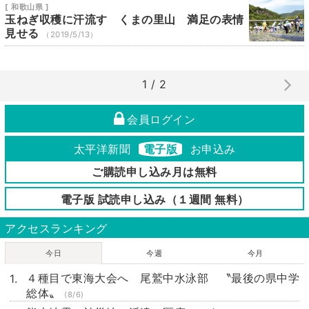
[ 和歌山県 ]
玉ねぎ収穫に汗流す くまの里山 満足の表情
見せる
（2019/5/13）
1 / 2
会員ログイン
太平洋新聞
電子版
お申込み
ご購読申し込み月は無料
電子版 試読申し込み（１週間 無料）
アクセスランキング
今日
今週
今月
４種目で東海大会へ 尾鷲中水泳部 〝最後の県中学
総体〟
(8/6)