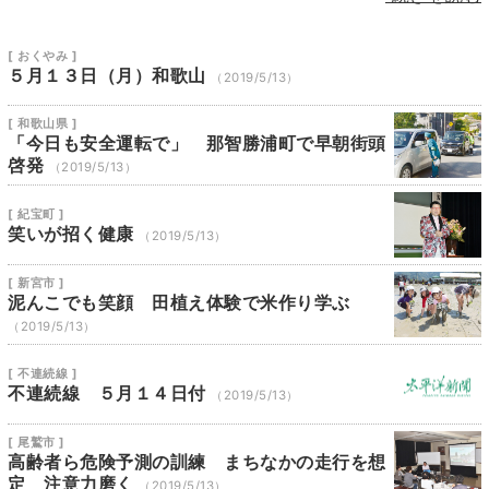
12
13
14
15
16
17
18
[ おくやみ ]
19
20
21
22
23
24
25
５月１３日（月）和歌山
（2019/5/13）
26
27
28
29
30
31
1
[ 和歌山県 ]
「今日も安全運転で」 那智勝浦町で早朝街頭
啓発
（2019/5/13）
[ 紀宝町 ]
笑いが招く健康
（2019/5/13）
[ 新宮市 ]
泥んこでも笑顔 田植え体験で米作り学ぶ
（2019/5/13）
[ 不連続線 ]
不連続線 ５月１４日付
（2019/5/13）
[ 尾鷲市 ]
高齢者ら危険予測の訓練 まちなかの走行を想
定 注意力磨く
（2019/5/13）