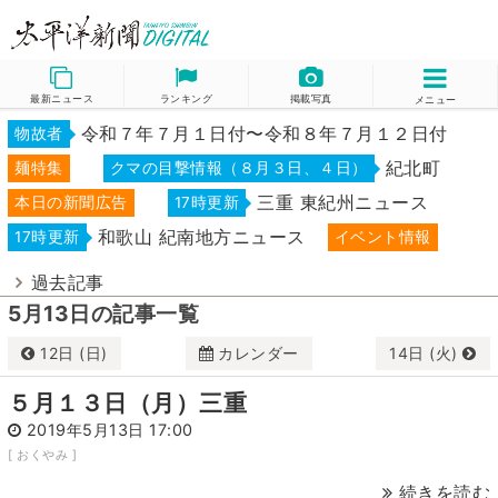
最新ニュース
ランキング
掲載写真
メニュー
令和７年７月１日付〜令和８年７月１２日付
物故者
紀北町
麺特集
クマの目撃情報（８月３日、４日）
三重 東紀州ニュース
本日の新聞広告
17時更新
和歌山 紀南地方ニュース
17時更新
イベント情報
過去記事
5月13日の記事一覧
12日 (日)
カレンダー
14日 (火)
5月
2019
５月１３日（月）三重
日
月
火
水
木
金
土
2019年5月13日 17:00
[ おくやみ ]
28
29
30
1
2
3
4
続きを読む
5
6
7
8
9
10
11