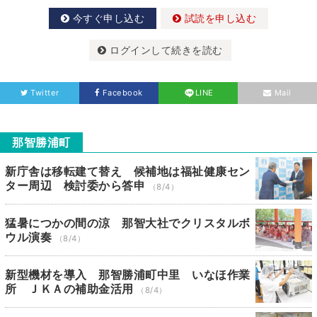
今すぐ申し込む
試読を申し込む
ログインして続きを読む
Twitter
Facebook
LINE
Mail
那智勝浦町
新庁舎は移転建て替え 候補地は福祉健康セン
ター周辺 検討委から答申
（8/4）
猛暑につかの間の涼 那智大社でクリスタルボ
ウル演奏
（8/4）
新型機材を導入 那智勝浦町中里 いなほ作業
所 ＪＫＡの補助金活用
（8/4）