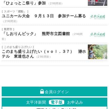
「ひょっとこ祭り」参加
（21時間前）
[ スポーツ「躍動」 ]
ユニカール大会 ９月１３日 参加チーム募る
（21時間前）
[ 熊野市 ]
「しおりんピック」 熊野市立図書館
（21時間
前）
[ このまち盛り上げたい ]
このまち盛り上げたい（ｖｏｌ．３７） 瀞ホ
テル 東達也さん
（21時間前）
会員ログイン
太平洋新聞
電子版
お申込み