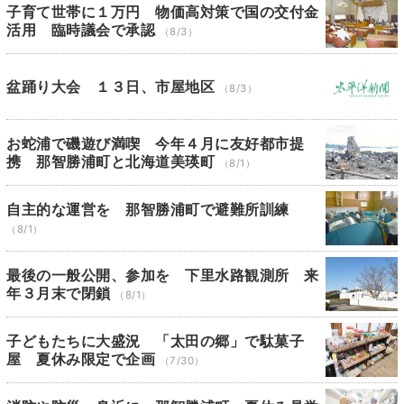
子育て世帯に１万円 物価高対策で国の交付金
活用 臨時議会で承認
（8/3）
盆踊り大会 １３日、市屋地区
（8/3）
お蛇浦で磯遊び満喫 今年４月に友好都市提
携 那智勝浦町と北海道美瑛町
（8/1）
自主的な運営を 那智勝浦町で避難所訓練
（8/1）
最後の一般公開、参加を 下里水路観測所 来
年３月末で閉鎖
（8/1）
子どもたちに大盛況 「太田の郷」で駄菓子
屋 夏休み限定で企画
（7/30）