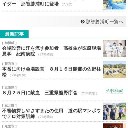
イダー 那智勝浦町に登場
（7/22）
那智勝浦町一覧へ
最新記事
[ 御浜町 ]
会場設営に汗を流す参加者 高校生が医療現場
見学 紀南病院
（21時間前）
[ 新宮市 ]
本番に向け会場設営 ８月１６日開催の佐野柱
松
（21時間前）
[ 三重県 ]
８月２５日に献血 三重県熊野庁舎
（21時間前）
[ 紀北町 ]
不審物探しやさすまたの使用 道の駅マンボウ
でテロ対策訓練
（21時間前）
[ 尾鷲市 ]