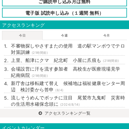
ご購読申し込み月は無料
電子版 試読申し込み（１週間 無料）
アクセスランキング
今日
今週
今月
不審物探しやさすまたの使用 道の駅マンボウでテロ
対策訓練
(21時間前)
上里、船津にクマ 紀北町 小屋に爪痕も
(21時間前)
会場設営に汗を流す参加者 高校生が医療現場見学
紀南病院
(21時間前)
新庁舎は移転建て替え 候補地は福祉健康センター周
辺 検討委から答申
(8/4)
流しそうめんでボッチに注目 尾鷲市九鬼町 災害時
の生活用水確保念頭に
(2024/8/14)
アクセスランキング一覧
イベントカレンダー