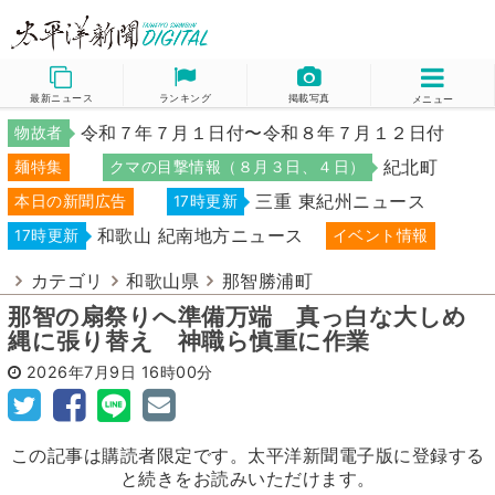
最新ニュース
ランキング
掲載写真
メニュー
令和７年７月１日付〜令和８年７月１２日付
物故者
紀北町
麺特集
クマの目撃情報（８月３日、４日）
三重 東紀州ニュース
本日の新聞広告
17時更新
和歌山 紀南地方ニュース
17時更新
イベント情報
カテゴリ
和歌山県
那智勝浦町
那智の扇祭りへ準備万端 真っ白な大しめ
縄に張り替え 神職ら慎重に作業
2026年7月9日
16時00分
この記事は購読者限定です。太平洋新聞電子版に登録する
と続きをお読みいただけます。