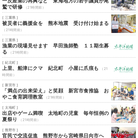
一次産業の再興など 東海地方の若手議員が尾
鷲で研修
（21時間前）
[ 三重県 ]
被災者に義援金を 熊本地震 受け付け始まる
（21時間前）
[ 三重県 ]
漁業の現場見せます 早田漁師塾 １１期生募
る
（21時間前）
[ 紀北町 ]
上里、船津にクマ 紀北町 小屋に爪痕も
（21
時間前）
[ 新宮市 ]
「満点の出来栄え」と笑顔 新宮市食推協 お
やこ食育調理教室
（21時間前）
[ 太地町 ]
出店やゲーム満喫 太地町の児童 毎年恒例の
夏祭り
（21時間前）
[ 熊野市 ]
官民で交流促進 熊野市から宮崎県日向市へ