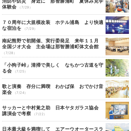
消防や防災 身近に 那智勝浦町 夏休み見学
体験会
（7/29）
７０周年に大規模改装 ホテル浦島 より快適
な宿泊を
（7/29）
南紀熊野で初開催、実行委発足 来年１１月
全国ジオ大会 主会場は那智勝浦町体文会館
（7/28）
「小狗子峠」清掃で美しく なちかつ古道を守
る会
（7/25）
歌と演奏 存分に満喫 わかば保 おでかけ音
楽会
（7/24）
サッカーと中村覚之助 日本ヤタガラス協会
講演会で考察
（7/22）
日本最大級を満喫して エアーウオータースラ