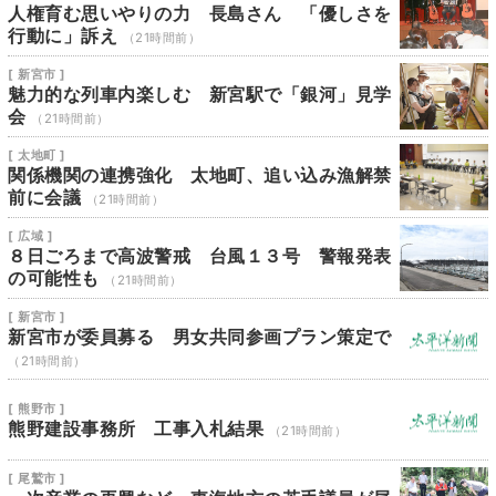
人権育む思いやりの力 長島さん 「優しさを
行動に」訴え
（21時間前）
[ 新宮市 ]
魅力的な列車内楽しむ 新宮駅で「銀河」見学
会
（21時間前）
[ 太地町 ]
関係機関の連携強化 太地町、追い込み漁解禁
前に会議
（21時間前）
[ 広域 ]
８日ごろまで高波警戒 台風１３号 警報発表
の可能性も
（21時間前）
[ 新宮市 ]
新宮市が委員募る 男女共同参画プラン策定で
（21時間前）
[ 熊野市 ]
熊野建設事務所 工事入札結果
（21時間前）
[ 尾鷲市 ]