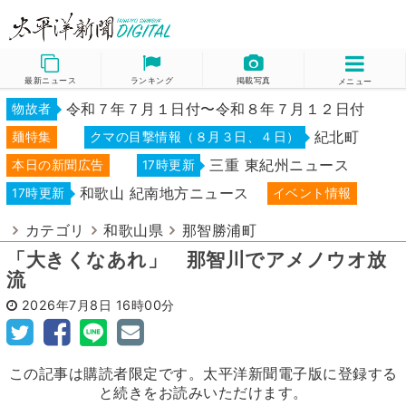
最新ニュース
ランキング
掲載写真
メニュー
令和７年７月１日付〜令和８年７月１２日付
物故者
紀北町
麺特集
クマの目撃情報（８月３日、４日）
三重 東紀州ニュース
本日の新聞広告
17時更新
和歌山 紀南地方ニュース
17時更新
イベント情報
カテゴリ
和歌山県
那智勝浦町
「大きくなあれ」 那智川でアメノウオ放
流
2026年7月8日
16時00分
この記事は購読者限定です。太平洋新聞電子版に登録する
と続きをお読みいただけます。