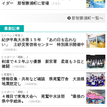
イダー 那智勝浦町に登場
（7/22）
那智勝浦町一覧へ
最新記事
[ イベント情報 ]
紀伊半島大水害１５年 「あの日を忘れな
い」 土砂災害啓発センター 特別展示開催中
（14時間前）
[ スポーツ「躍動」 ]
剣道で４２年ぶり優勝 新宮署 柔道も３位と
健闘
（14時間前）
[ 尾鷲市 ]
情報収集・共有など確認 県尾鷲庁舎 大規模
地震想定し
（14時間前）
[ スポーツ「躍動」 ]
４種目で東海大会へ 尾鷲中水泳部 〝最後の
県中学総体〟
（14時間前）