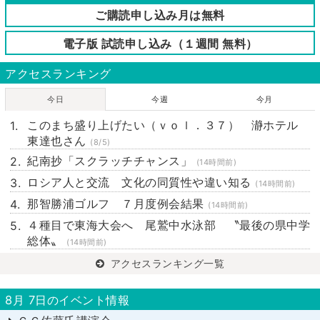
ご購読申し込み月は無料
電子版 試読申し込み（１週間 無料）
アクセスランキング
今日
今週
今月
このまち盛り上げたい（ｖｏｌ．３７） 瀞ホテル
東達也さん
(8/5)
紀南抄「スクラッチチャンス」
(14時間前)
ロシア人と交流 文化の同質性や違い知る
(14時間前)
那智勝浦ゴルフ ７月度例会結果
(14時間前)
４種目で東海大会へ 尾鷲中水泳部 〝最後の県中学
総体〟
(14時間前)
アクセスランキング一覧
8月 7日のイベント情報