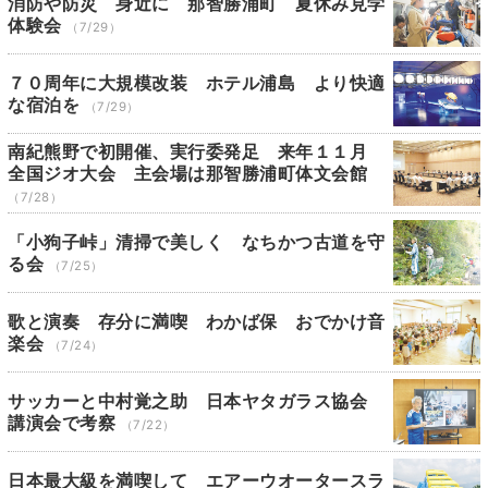
消防や防災 身近に 那智勝浦町 夏休み見学
体験会
（7/29）
７０周年に大規模改装 ホテル浦島 より快適
な宿泊を
（7/29）
南紀熊野で初開催、実行委発足 来年１１月
全国ジオ大会 主会場は那智勝浦町体文会館
（7/28）
「小狗子峠」清掃で美しく なちかつ古道を守
る会
（7/25）
歌と演奏 存分に満喫 わかば保 おでかけ音
楽会
（7/24）
サッカーと中村覚之助 日本ヤタガラス協会
講演会で考察
（7/22）
日本最大級を満喫して エアーウオータースラ