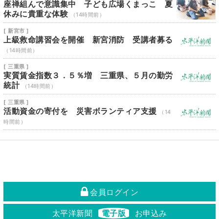
座禅組んで意識集中 子ども広場くまっこ 夏
休みに貴重な体験
（14時間前）
[ 新宮市 ]
上級救命講習会を開催 新宮消防 受講者募る
（14時間前）
[ 三重県 ]
実質賃金指数３．５％増 三重県、５月の勤労
統計
（14時間前）
[ 三重県 ]
活動資金の寄付を 災害ボランティア支援
（14
時間前）
会員ログイン
太平洋新聞
電子版
お申込み