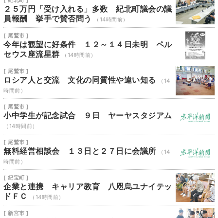
[ 紀北町 ]
２５万円「受け入れる」多数 紀北町議会の議
員報酬 挙手で賛否問う
（14時間前）
[ 尾鷲市 ]
今年は観望に好条件 １２～１４日未明 ペル
セウス座流星群
（14時間前）
[ 尾鷲市 ]
ロシア人と交流 文化の同質性や違い知る
（14
時間前）
[ 尾鷲市 ]
小中学生が記念試合 ９日 ヤーヤスタジアム
（14時間前）
[ 尾鷲市 ]
無料経営相談会 １３日と２７日に会議所
（14
時間前）
[ 紀宝町 ]
企業と連携 キャリア教育 八咫烏ユナイテッ
ドＦＣ
（14時間前）
[ 新宮市 ]