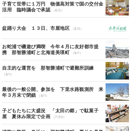
子育て世帯に１万円 物価高対策で国の交付金
活用 臨時議会で承認
（8/3）
盆踊り大会 １３日、市屋地区
（8/3）
お蛇浦で磯遊び満喫 今年４月に友好都市提
携 那智勝浦町と北海道美瑛町
（8/1）
自主的な運営を 那智勝浦町で避難所訓練
（8/1）
最後の一般公開、参加を 下里水路観測所 来
年３月末で閉鎖
（8/1）
子どもたちに大盛況 「太田の郷」で駄菓子
屋 夏休み限定で企画
（7/30）