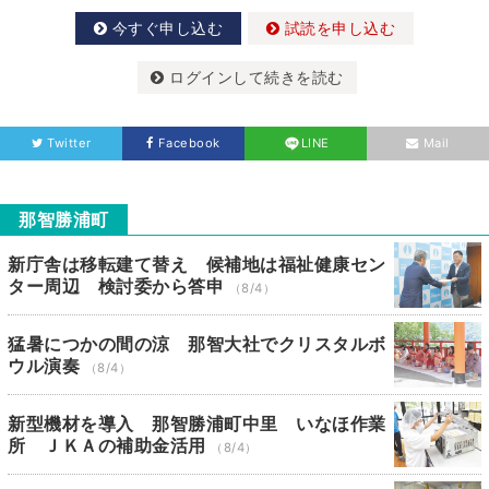
今すぐ申し込む
試読を申し込む
ログインして続きを読む
Twitter
Facebook
LINE
Mail
那智勝浦町
新庁舎は移転建て替え 候補地は福祉健康セン
ター周辺 検討委から答申
（8/4）
猛暑につかの間の涼 那智大社でクリスタルボ
ウル演奏
（8/4）
新型機材を導入 那智勝浦町中里 いなほ作業
所 ＪＫＡの補助金活用
（8/4）