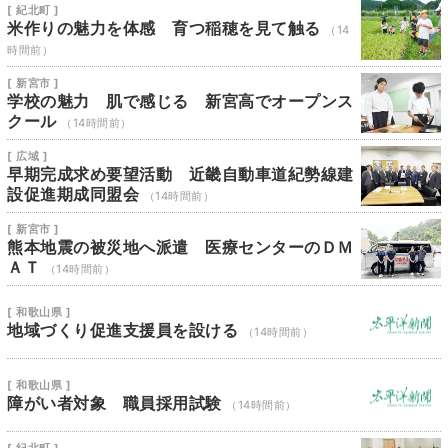
[ 紀北町 ]
米作りの魅力を体感 育つ稲穂を見て触る
（14
時間前）
[ 新宮市 ]
学校の魅力 肌で感じる 新宮高でオープンス
クール
（14時間前）
[ 広域 ]
早期完成求め要望活動 近畿自動車道紀勢線建
設促進期成同盟会
（14時間前）
[ 新宮市 ]
熊本地震の被災地へ派遣 医療センターのＤＭ
ＡＴ
（14時間前）
[ 和歌山県 ]
地域づくり促進支援員を設ける
（14時間前）
[ 和歌山県 ]
障がい者対象 職員採用試験
（14時間前）