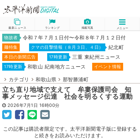
最新ニュース
ランキング
掲載写真
メニュー
令和７年７月１日付〜令和８年７月１２日付
物故者
紀北町
麺特集
クマの目撃情報（８月３日、４日）
三重 東紀州ニュース
本日の新聞広告
17時更新
和歌山 紀南地方ニュース
17時更新
イベント情報
カテゴリ
和歌山県
那智勝浦町
立ち直り地域で支えて 牟婁保護司会 知
事メッセージ伝達 社会を明るくする運動
2026年7月1日
16時00分
この記事は購読者限定です。太平洋新聞電子版に登録する
と続きをお読みいただけます。