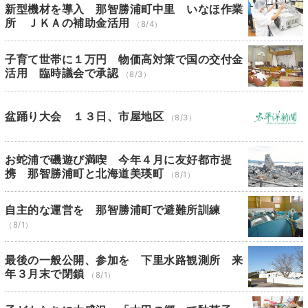
新型機材を導入 那智勝浦町中里 いなほ作業
所 ＪＫＡの補助金活用
（8/4）
子育て世帯に１万円 物価高対策で国の交付金
活用 臨時議会で承認
（8/3）
盆踊り大会 １３日、市屋地区
（8/3）
お蛇浦で磯遊び満喫 今年４月に友好都市提
携 那智勝浦町と北海道美瑛町
（8/1）
自主的な運営を 那智勝浦町で避難所訓練
（8/1）
最後の一般公開、参加を 下里水路観測所 来
年３月末で閉鎖
（8/1）