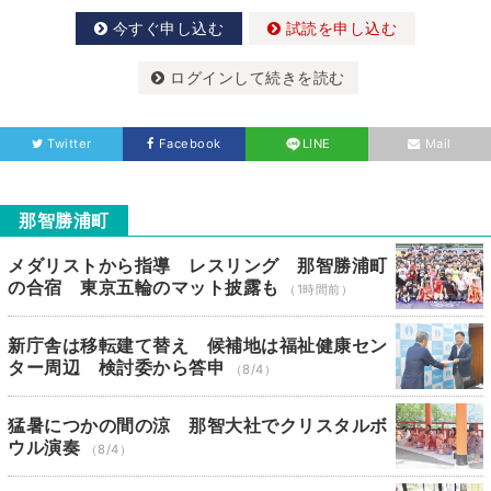
今すぐ申し込む
試読を申し込む
ログインして続きを読む
Twitter
Facebook
LINE
Mail
那智勝浦町
メダリストから指導 レスリング 那智勝浦町
の合宿 東京五輪のマット披露も
（1時間前）
新庁舎は移転建て替え 候補地は福祉健康セン
ター周辺 検討委から答申
（8/4）
猛暑につかの間の涼 那智大社でクリスタルボ
ウル演奏
（8/4）