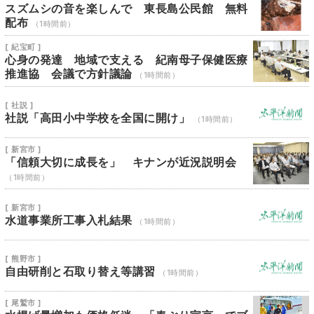
スズムシの音を楽しんで 東長島公民館 無料
配布
（1時間前）
[ 紀宝町 ]
心身の発達 地域で支える 紀南母子保健医療
推進協 会議で方針議論
（1時間前）
[ 社説 ]
社説「高田小中学校を全国に開け」
（1時間前）
[ 新宮市 ]
「信頼大切に成長を」 キナンが近況説明会
（1時間前）
[ 新宮市 ]
水道事業所工事入札結果
（1時間前）
[ 熊野市 ]
自由研削と石取り替え等講習
（1時間前）
[ 尾鷲市 ]