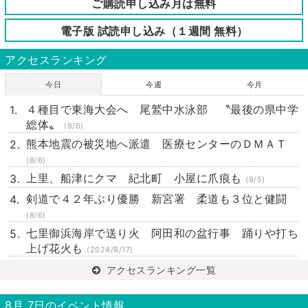
ご購読申し込み月は無料
電子版 試読申し込み（１週間 無料）
アクセスランキング
今日
今週
今月
４種目で東海大会へ 尾鷲中水泳部 〝最後の県中学
総体〟
(8/6)
熊本地震の被災地へ派遣 医療センターのＤＭＡＴ
(8/6)
上里、船津にクマ 紀北町 小屋に爪痕も
(8/5)
剣道で４２年ぶり優勝 新宮署 柔道も３位と健闘
(8/6)
七里御浜海岸で送り火 阿田和の盆行事 踊りや打ち
上げ花火も
(2024/8/17)
アクセスランキング一覧
8月 7日のイベント情報