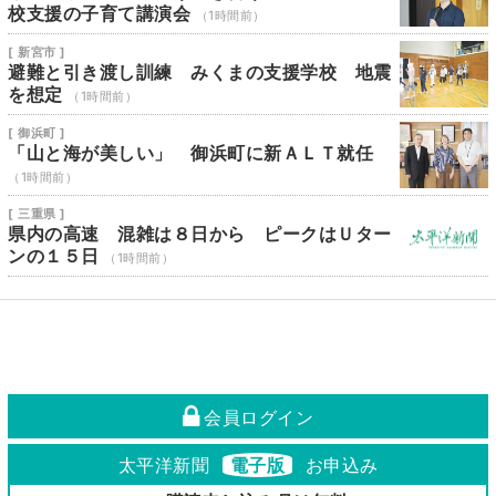
校支援の子育て講演会
（1時間前）
[ 新宮市 ]
避難と引き渡し訓練 みくまの支援学校 地震
を想定
（1時間前）
[ 御浜町 ]
「山と海が美しい」 御浜町に新ＡＬＴ就任
（1時間前）
[ 三重県 ]
県内の高速 混雑は８日から ピークはＵター
ンの１５日
（1時間前）
会員ログイン
太平洋新聞
電子版
お申込み