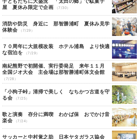
子どもたちに大盛況 「太田の郷」で駄菓子
屋 夏休み限定で企画
（7/30）
消防や防災 身近に 那智勝浦町 夏休み見学
体験会
（7/29）
７０周年に大規模改装 ホテル浦島 より快適
な宿泊を
（7/29）
南紀熊野で初開催、実行委発足 来年１１月
全国ジオ大会 主会場は那智勝浦町体文会館
（7/28）
「小狗子峠」清掃で美しく なちかつ古道を守
る会
（7/25）
歌と演奏 存分に満喫 わかば保 おでかけ音
楽会
（7/24）
サッカーと中村覚之助 日本ヤタガラス協会