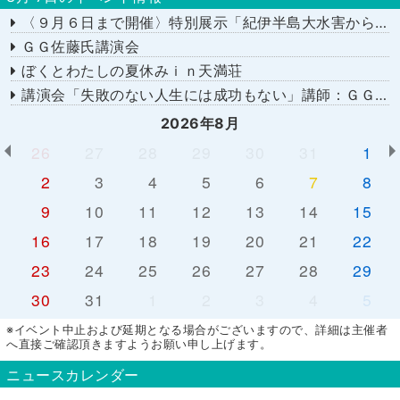
〈９月６日まで開催〉特別展示「紀伊半島大水害から１５年－あの日を忘れない－」
ＧＧ佐藤氏講演会
ぼくとわたしの夏休みｉｎ天満荘
講演会「失敗のない人生には成功もない」講師：ＧＧ佐藤さん
2026年8月
26
27
28
29
30
31
1
2
3
4
5
6
7
8
9
10
11
12
13
14
15
16
17
18
19
20
21
22
23
24
25
26
27
28
29
30
31
1
2
3
4
5
※イベント中止および延期となる場合がございますので、詳細は主催者
へ直接ご確認頂きますようお願い申し上げます。
ニュースカレンダー