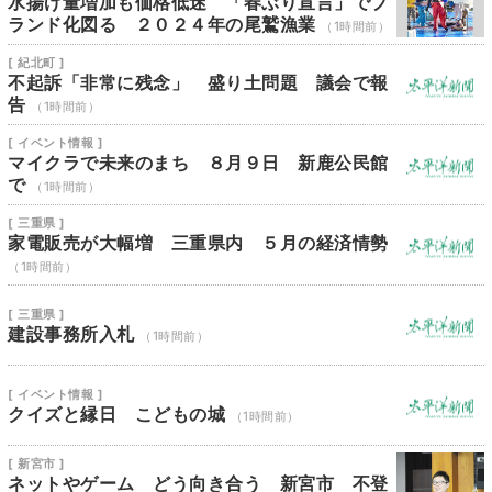
水揚げ量増加も価格低迷 「春ぶり宣言」でブ
ランド化図る ２０２４年の尾鷲漁業
（1時間前）
[ 紀北町 ]
不起訴「非常に残念」 盛り土問題 議会で報
告
（1時間前）
[ イベント情報 ]
マイクラで未来のまち ８月９日 新鹿公民館
で
（1時間前）
[ 三重県 ]
家電販売が大幅増 三重県内 ５月の経済情勢
（1時間前）
[ 三重県 ]
建設事務所入札
（1時間前）
[ イベント情報 ]
クイズと縁日 こどもの城
（1時間前）
[ 新宮市 ]
ネットやゲーム どう向き合う 新宮市 不登