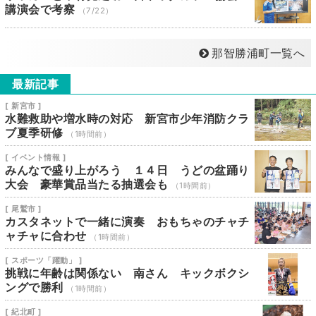
講演会で考察
（7/22）
那智勝浦町一覧へ
最新記事
[ 新宮市 ]
水難救助や増水時の対応 新宮市少年消防クラ
ブ夏季研修
（1時間前）
[ イベント情報 ]
みんなで盛り上がろう １４日 うどの盆踊り
大会 豪華賞品当たる抽選会も
（1時間前）
[ 尾鷲市 ]
カスタネットで一緒に演奏 おもちゃのチャチ
ャチャに合わせ
（1時間前）
[ スポーツ「躍動」 ]
挑戦に年齢は関係ない 南さん キックボクシ
ングで勝利
（1時間前）
[ 紀北町 ]