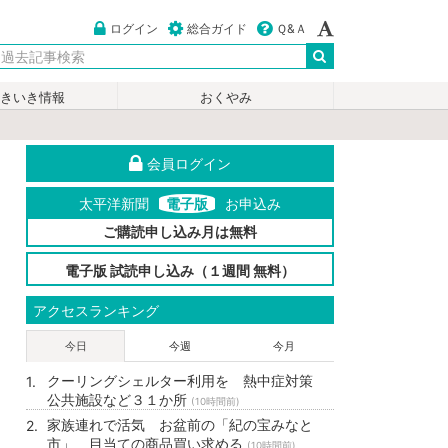
ログイン
総合ガイド
Ｑ&Ａ
いきいき情報
おくやみ
会員ログイン
太平洋新聞
電子版
お申込み
ご購読申し込み月は無料
電子版 試読申し込み（１週間 無料）
アクセスランキング
今日
今週
今月
クーリングシェルター利用を 熱中症対策
公共施設など３１か所
(10時間前)
家族連れで活気 お盆前の「紀の宝みなと
市」 目当ての商品買い求める
(10時間前)