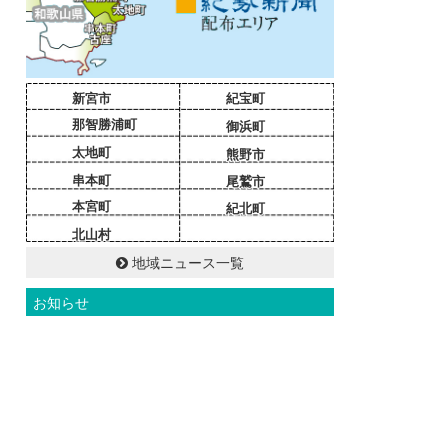
新宮市
紀宝町
那智勝浦町
御浜町
太地町
熊野市
串本町
尾鷲市
本宮町
紀北町
北山村
地域ニュース一覧
お知らせ