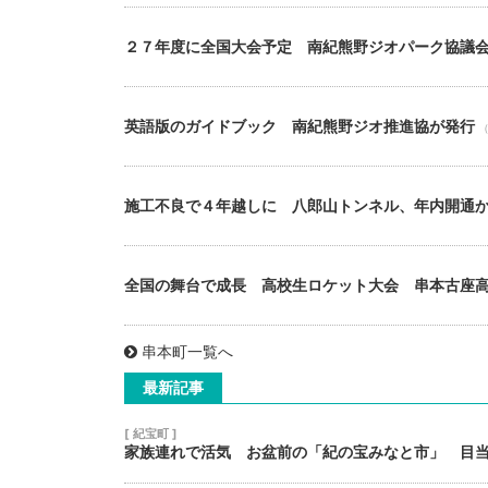
２７年度に全国大会予定 南紀熊野ジオパーク協議
英語版のガイドブック 南紀熊野ジオ推進協が発行
（
施工不良で４年越しに 八郎山トンネル、年内開通
全国の舞台で成長 高校生ロケット大会 串本古座
串本町一覧へ
最新記事
[ 紀宝町 ]
家族連れで活気 お盆前の「紀の宝みなと市」 目