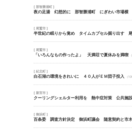
[ 那智勝浦町 ]
夜の足湯 幻想的に 那智勝浦町 にぎわい市場横
[ 尾鷲市 ]
半世紀の眠りから覚め タイムカプセル掘り出す 
[ 尾鷲市 ]
「いろんなもの作ったよ」 天満荘で夏休みを満喫
（
[ 紀北町 ]
白石湖の環境をきれいに ４０人がＥＭ団子投入
（1
[ 新宮市 ]
クーリングシェルター利用を 熱中症対策 公共施
[ 御浜町 ]
百条委 調査方針決定 御浜町議会 随意契約と市