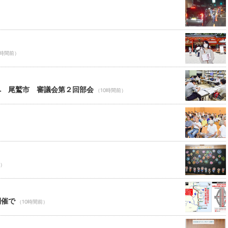
0時間前）
へ 尾鷲市 審議会第２回部会
（10時間前）
前）
開催で
（10時間前）