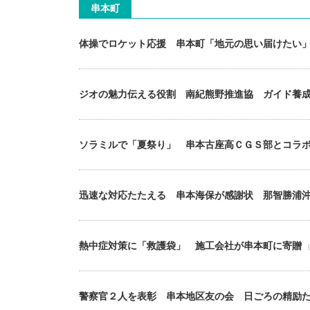
串本町
体操でロケット応援 串本町「地元の思い届けたい
ジオの魅力伝える役割 南紀熊野推進協 ガイド養
ソラミルで「夏祭り」 串本古座高ＣＧＳ部とコラ
迅速な対応たたえる 串本海保が感謝状 那智勝浦
熱中症対策に「救護袋」 施工会社が串本町に寄贈
（
警察官２人を表彰 串本地区友の会 日ごろの精励