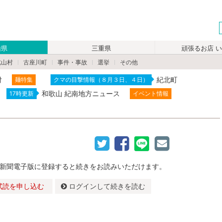
山県
三重県
頑張るお店 
北山村
古座川町
事件・事故
選挙
その他
付
紀北町
麺特集
クマの目撃情報（８月３日、４日）
和歌山 紀南地方ニュース
17時更新
イベント情報
新聞電子版に登録すると続きをお読みいただけます。
試読を申し込む
ログインして続きを読む