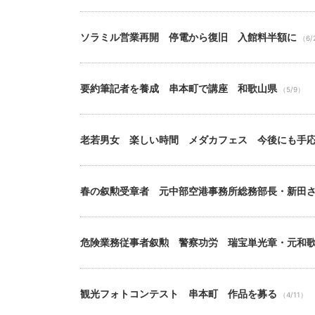
ソラミル営業再開 停電から復旧 入館料半額に
（6/
要約筆記者を養成 串本町で講座 和歌山県
（5/9）
老若男女 楽しい時間 メダカフェス 今後にも手
春の叙勲受章者 元中部空港事務所総務部長・新田
危険業務従事者叙勲 警察功労 瑞宝単光章・元和
観光フォトコンテスト 串本町 作品を募る
（4/11）