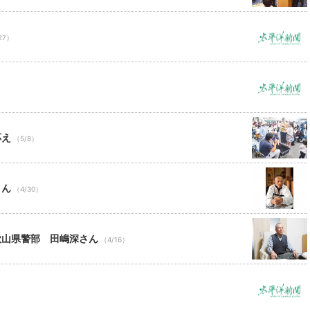
27）
応え
（5/8）
さん
（4/30）
歌山県警部 田嶋深さん
（4/16）