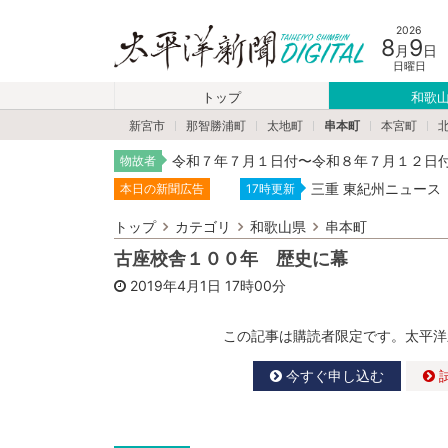
2026
8
9
月
日
日曜日
トップ
和歌
新宮市
那智勝浦町
太地町
串本町
本宮町
令和７年７月１日付〜令和８年７月１２日
物故者
三重 東紀州ニュース
本日の新聞広告
17時更新
トップ
カテゴリ
和歌山県
串本町
古座校舎１００年 歴史に幕
2019年4月1日
17時00分
この記事は購読者限定です。太平洋
今すぐ申し込む