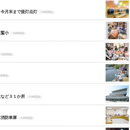
 今月末まで提灯点灯
（10時間前）
尾鷲小
（10時間前）
10時間前）
0時間前）
設など３１か所
（10時間前）
木消防車庫
（10時間前）