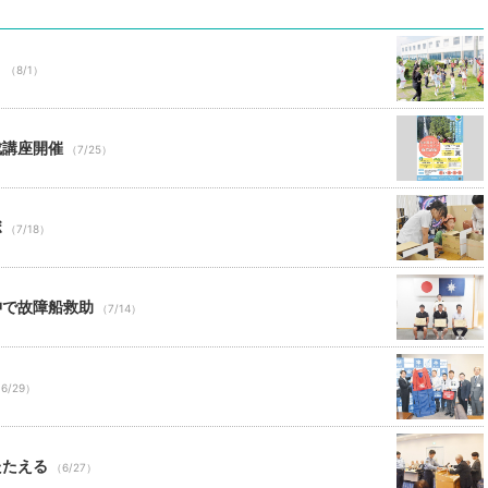
」
（8/1）
成講座開催
（7/25）
ボ
（7/18）
沖で故障船救助
（7/14）
6/29）
たたえる
（6/27）