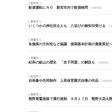
[ 新宮市 ]
飲酒運転にＮＯ 新宮市内で飲酒検問
（10時間前）
[ 新宮市 ]
いくつかの神社回る人も 八並びの御朱印受ける
（1
[ 尾鷲市 ]
各施策の方向性など協議 後期基本計画の素案策定
[ 尾鷲市 ]
紀和の鉱山の歴史 「友子同盟」の解説も
（10時間前）
[ 紀北町 ]
自画像や共同制作 上里保育園児自慢の作品
（10時間
[ 熊野市 ]
熊野尾鷲道路で通行規制 ８月１７日 熊野大花火