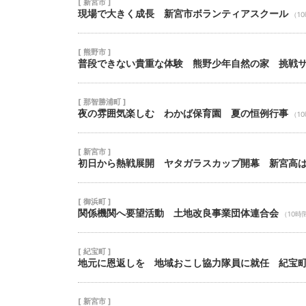
[ 新宮市 ]
現場で大きく成長 新宮市ボランティアスクール
（1
[ 熊野市 ]
普段できない貴重な体験 熊野少年自然の家 挑戦
[ 那智勝浦町 ]
夜の雰囲気楽しむ わかば保育園 夏の恒例行事
（1
[ 新宮市 ]
初日から熱戦展開 ヤタガラスカップ開幕 新宮高
[ 御浜町 ]
関係機関へ要望活動 土地改良事業団体連合会
（10時
[ 紀宝町 ]
地元に恩返しを 地域おこし協力隊員に就任 紀宝
[ 新宮市 ]