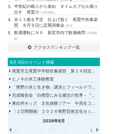
半世紀の眠りから覚め タイムカプセル掘り
出す 尾鷲小
(10時間前)
全１１曲を予定 仕上げ急ぐ 尾鷲中吹奏楽
部 ８月９日に定期演奏会
(8/4)
飲酒運転にＮＯ 新宮市内で飲酒検問
(10時間
前)
アクセスランキング一覧
8月 9日のイベント情報
尾鷲市立尾鷲中学校吹奏楽部 第２９回定期演奏会
ヒノキの木工体験教室
「熊野の水と生き物」講演とフィールドワーク
完成報告会「白模型にみる健次の世界－『千年の愉楽』『奇蹟』より－」
東紀州キッズ 文化体験ツアー 中高生コース
〈２日間開催〉２０２６熊野芸術文化セミナー
2026年8月
26
27
28
29
30
31
1