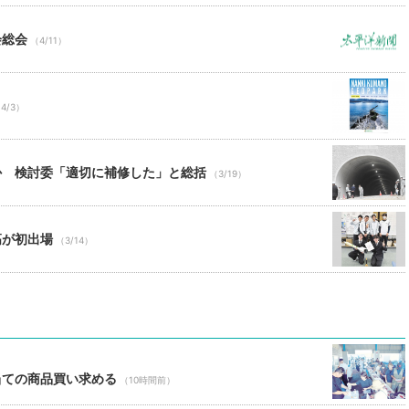
会総会
（4/11）
4/3）
か 検討委「適切に補修した」と総括
（3/19）
高が初出場
（3/14）
当ての商品買い求める
（10時間前）