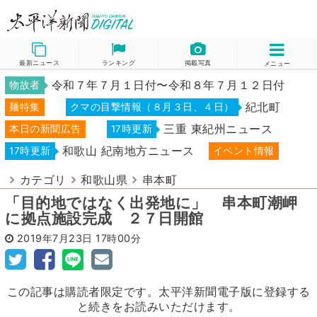
最新ニュース
ランキング
掲載写真
メニュー
令和７年７月１日付〜令和８年７月１２日付
物故者
紀北町
麺特集
クマの目撃情報（８月３日、４日）
三重 東紀州ニュース
本日の新聞広告
17時更新
和歌山 紀南地方ニュース
17時更新
イベント情報
カテゴリ
和歌山県
串本町
「目的地ではなく出発地に」 串本町潮岬
に拠点施設完成 ２７日開館
2019年7月23日
17時00分
この記事は購読者限定です。太平洋新聞電子版に登録する
と続きをお読みいただけます。