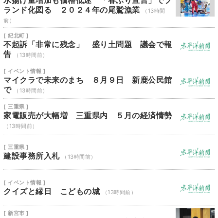
水揚げ量増加も価格低迷 「春ぶり宣言」でブ
ランド化図る ２０２４年の尾鷲漁業
（13時間
前）
[ 紀北町 ]
不起訴「非常に残念」 盛り土問題 議会で報
告
（13時間前）
[ イベント情報 ]
マイクラで未来のまち ８月９日 新鹿公民館
で
（13時間前）
[ 三重県 ]
家電販売が大幅増 三重県内 ５月の経済情勢
（13時間前）
[ 三重県 ]
建設事務所入札
（13時間前）
[ イベント情報 ]
クイズと縁日 こどもの城
（13時間前）
[ 新宮市 ]