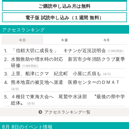
ご購読申し込み月は無料
電子版 試読申し込み（１週間 無料）
アクセスランキング
今日
今週
今月
「信頼大切に成長を」 キナンが近況説明会
(13時間前)
水難救助や増水時の対応 新宮市少年消防クラブ夏季
研修
(13時間前)
上里、船津にクマ 紀北町 小屋に爪痕も
(8/5)
熊本地震の被災地へ派遣 医療センターのＤＭＡＴ
(8/6)
４種目で東海大会へ 尾鷲中水泳部 〝最後の県中学
総体〟
(8/6)
アクセスランキング一覧
8月 8日のイベント情報