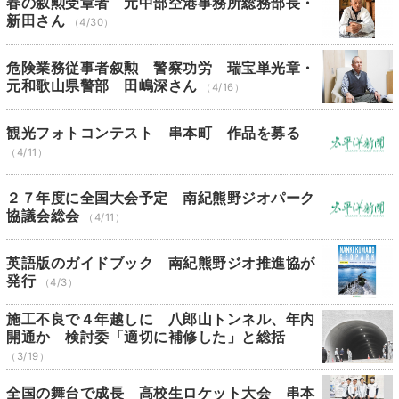
春の叙勲受章者 元中部空港事務所総務部長・
新田さん
（4/30）
危険業務従事者叙勲 警察功労 瑞宝単光章・
元和歌山県警部 田嶋深さん
（4/16）
観光フォトコンテスト 串本町 作品を募る
（4/11）
２７年度に全国大会予定 南紀熊野ジオパーク
協議会総会
（4/11）
英語版のガイドブック 南紀熊野ジオ推進協が
発行
（4/3）
施工不良で４年越しに 八郎山トンネル、年内
開通か 検討委「適切に補修した」と総括
（3/19）
全国の舞台で成長 高校生ロケット大会 串本