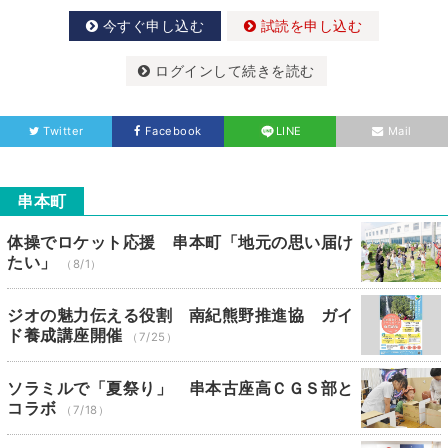
今すぐ申し込む
試読を申し込む
ログインして続きを読む
Twitter
Facebook
LINE
Mail
串本町
体操でロケット応援 串本町「地元の思い届け
たい」
（8/1）
ジオの魅力伝える役割 南紀熊野推進協 ガイ
ド養成講座開催
（7/25）
ソラミルで「夏祭り」 串本古座高ＣＧＳ部と
コラボ
（7/18）