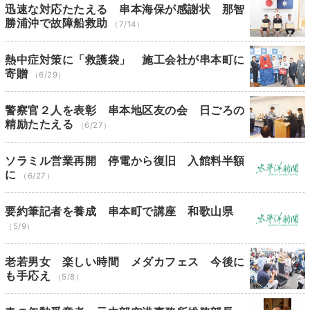
迅速な対応たたえる 串本海保が感謝状 那智
勝浦沖で故障船救助
（7/14）
熱中症対策に「救護袋」 施工会社が串本町に
寄贈
（6/29）
警察官２人を表彰 串本地区友の会 日ごろの
精励たたえる
（6/27）
ソラミル営業再開 停電から復旧 入館料半額
に
（6/27）
要約筆記者を養成 串本町で講座 和歌山県
（5/9）
老若男女 楽しい時間 メダカフェス 今後に
も手応え
（5/8）