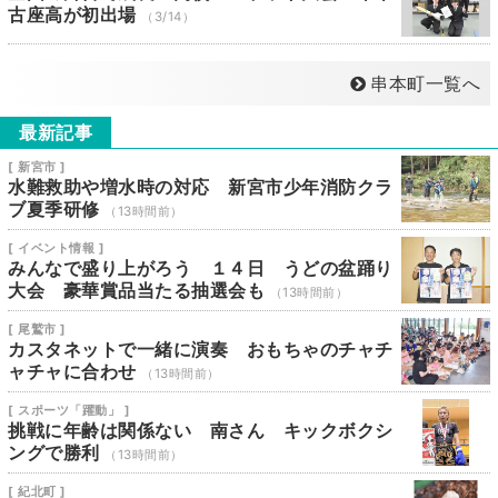
古座高が初出場
（3/14）
串本町一覧へ
最新記事
[ 新宮市 ]
水難救助や増水時の対応 新宮市少年消防クラ
ブ夏季研修
（13時間前）
[ イベント情報 ]
みんなで盛り上がろう １４日 うどの盆踊り
大会 豪華賞品当たる抽選会も
（13時間前）
[ 尾鷲市 ]
カスタネットで一緒に演奏 おもちゃのチャチ
ャチャに合わせ
（13時間前）
[ スポーツ「躍動」 ]
挑戦に年齢は関係ない 南さん キックボクシ
ングで勝利
（13時間前）
[ 紀北町 ]