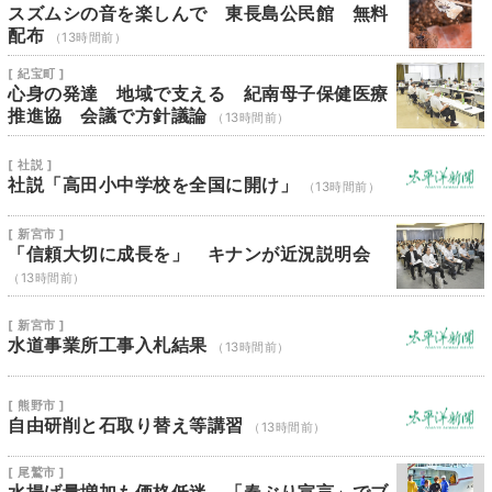
スズムシの音を楽しんで 東長島公民館 無料
配布
（13時間前）
[ 紀宝町 ]
心身の発達 地域で支える 紀南母子保健医療
推進協 会議で方針議論
（13時間前）
[ 社説 ]
社説「高田小中学校を全国に開け」
（13時間前）
[ 新宮市 ]
「信頼大切に成長を」 キナンが近況説明会
（13時間前）
[ 新宮市 ]
水道事業所工事入札結果
（13時間前）
[ 熊野市 ]
自由研削と石取り替え等講習
（13時間前）
[ 尾鷲市 ]