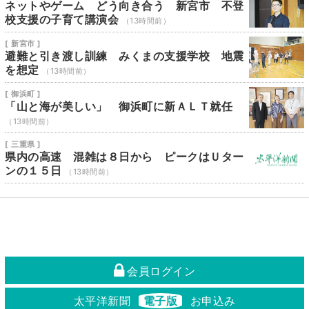
ネットやゲーム どう向き合う 新宮市 不登
校支援の子育て講演会
（13時間前）
[ 新宮市 ]
避難と引き渡し訓練 みくまの支援学校 地震
を想定
（13時間前）
[ 御浜町 ]
「山と海が美しい」 御浜町に新ＡＬＴ就任
（13時間前）
[ 三重県 ]
県内の高速 混雑は８日から ピークはＵター
ンの１５日
（13時間前）
会員ログイン
太平洋新聞
電子版
お申込み