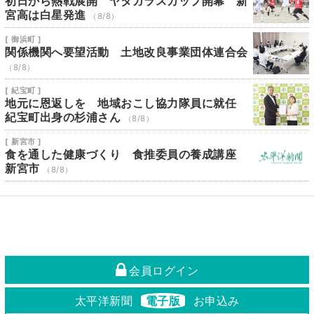
初日から熱戦展開 ヤタガラスカップ開幕 新
宮高は白星発進
（8/8）
[ 御浜町 ]
関係機関へ要望活動 土地改良事業団体連合会
（8/8）
[ 紀宝町 ]
地元に恩返しを 地域おこし協力隊員に就任
紀宝町出身の杉浦さん
（8/8）
[ 新宮市 ]
食を通した健康づくり 食推委員の養成講座
新宮市
（8/8）
会員ログイン
太平洋新聞
電子版
お申込み