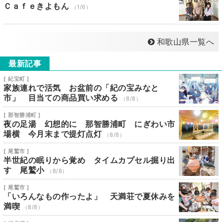
Ｃａｆｅきよもん
（1/6）
和歌山県一覧へ
最新記事
[ 紀宝町 ]
家族連れで活気 お盆前の「紀の宝みなと
市」 目当ての商品買い求める
（8/8）
[ 那智勝浦町 ]
夜の足湯 幻想的に 那智勝浦町 にぎわい市
場横 今月末まで提灯点灯
（8/8）
[ 尾鷲市 ]
半世紀の眠りから覚め タイムカプセル掘り出
す 尾鷲小
（8/8）
[ 尾鷲市 ]
「いろんなもの作ったよ」 天満荘で夏休みを
満喫
（8/8）