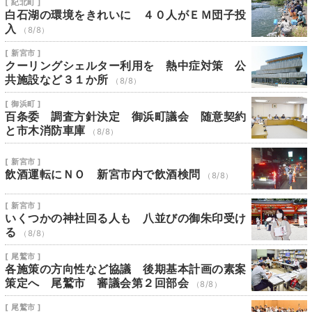
[ 紀北町 ]
白石湖の環境をきれいに ４０人がＥＭ団子投
入
（8/8）
[ 新宮市 ]
クーリングシェルター利用を 熱中症対策 公
共施設など３１か所
（8/8）
[ 御浜町 ]
百条委 調査方針決定 御浜町議会 随意契約
と市木消防車庫
（8/8）
[ 新宮市 ]
飲酒運転にＮＯ 新宮市内で飲酒検問
（8/8）
[ 新宮市 ]
いくつかの神社回る人も 八並びの御朱印受け
る
（8/8）
[ 尾鷲市 ]
各施策の方向性など協議 後期基本計画の素案
策定へ 尾鷲市 審議会第２回部会
（8/8）
[ 尾鷲市 ]