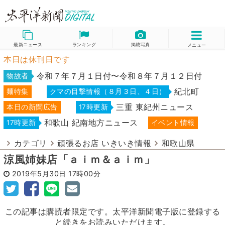
最新ニュース
ランキング
掲載写真
メニュー
本日は休刊日です
令和７年７月１日付〜令和８年７月１２日付
物故者
紀北町
麺特集
クマの目撃情報（８月３日、４日）
三重 東紀州ニュース
本日の新聞広告
17時更新
和歌山 紀南地方ニュース
17時更新
イベント情報
カテゴリ
頑張るお店 いきいき情報
和歌山県
涼風姉妹店「ａｉｍ＆ａｉｍ」
2019年5月30日
17時00分
この記事は購読者限定です。太平洋新聞電子版に登録する
と続きをお読みいただけます。