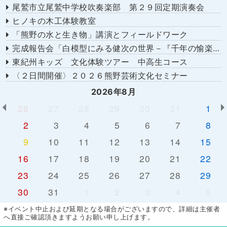
尾鷲市立尾鷲中学校吹奏楽部 第２９回定期演奏会
ヒノキの木工体験教室
「熊野の水と生き物」講演とフィールドワーク
完成報告会「白模型にみる健次の世界－『千年の愉楽』『奇蹟』より－」
東紀州キッズ 文化体験ツアー 中高生コース
〈２日間開催〉２０２６熊野芸術文化セミナー
2026年8月
26
27
28
29
30
31
1
2
3
4
5
6
7
8
9
10
11
12
13
14
15
16
17
18
19
20
21
22
23
24
25
26
27
28
29
30
31
1
2
3
4
5
※イベント中止および延期となる場合がございますので、詳細は主催者
へ直接ご確認頂きますようお願い申し上げます。