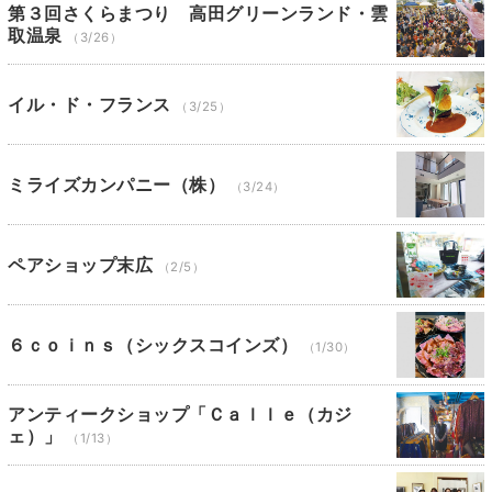
第３回さくらまつり 高田グリーンランド・雲
取温泉
（3/26）
イル・ド・フランス
（3/25）
ミライズカンパニー（株）
（3/24）
ペアショップ末広
（2/5）
６ｃｏｉｎｓ（シックスコインズ）
（1/30）
アンティークショップ「Ｃａｌｌｅ（カジ
ェ）」
（1/13）