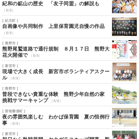
紀和の鉱山の歴史 「友子同盟」の解説も
（8/8）
[ 紀北町 ]
自画像や共同制作 上里保育園児自慢の作品
（8/8）
[ 熊野市 ]
熊野尾鷲道路で通行規制 ８月１７日 熊野大
花火開催で
（8/8）
[ 新宮市 ]
現場で大きく成長 新宮市ボランティアスクー
ル
（8/8）
[ 熊野市 ]
普段できない貴重な体験 熊野少年自然の家
挑戦サマーキャンプ
（8/8）
[ 那智勝浦町 ]
夜の雰囲気楽しむ わかば保育園 夏の恒例行
事
（8/8）
[ 新宮市 ]