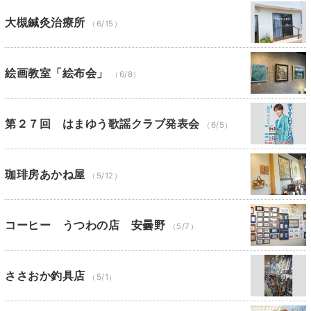
大槻鍼灸治療所
（6/15）
絵画教室「絵布会」
（6/8）
第２７回 はまゆう歌謡クラブ発表会
（6/5）
珈琲房あかね屋
（5/12）
コーヒー うつわの店 安曇野
（5/7）
ささおか釣具店
（5/1）