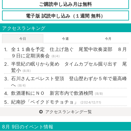
ご購読申し込み月は無料
電子版 試読申し込み（１週間 無料）
アクセスランキング
今日
今週
今月
全１１曲を予定 仕上げ急ぐ 尾鷲中吹奏楽部 ８月
９日に定期演奏会
(8/4)
半世紀の眠りから覚め タイムカプセル掘り出す 尾
鷲小
(8/8)
石川さんエベレスト登頂 登山歴わずか５年で最高峰
へ
(8/4)
飲酒運転にＮＯ 新宮市内で飲酒検問
(8/8)
紀南抄「ベイクドモチョチョ」
(2024/12/11)
アクセスランキング一覧
8月 9日のイベント情報