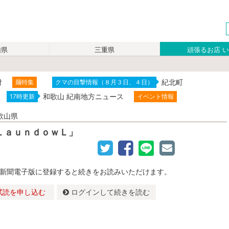
山県
三重県
頑張るお店 
付
紀北町
麺特集
クマの目撃情報（８月３日、４日）
和歌山 紀南地方ニュース
17時更新
イベント情報
歌山県
ＬａｕｎｄｏｗＬ」
新聞電子版に登録すると続きをお読みいただけます。
試読を申し込む
ログインして続きを読む