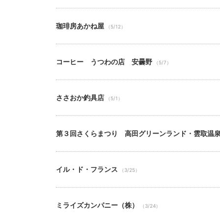
珈琲房あかね屋
（5/12）
コーヒー うつわの店 安曇野
（5/7）
ささおか釣具店
（5/1）
第３回さくらまつり 高田グリーンランド・雲取温
イル・ド・フランス
（3/25）
ミライズカンパニー（株）
（3/24）