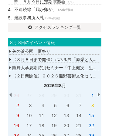
部 ８月９日に定期演奏会
(8/4)
不連続線「鶏か卵か」
(23時間前)
建設事務所入札
(23時間前)
アクセスランキング一覧
8月 8日のイベント情報
矢の浜公園 夏祭り
〈８月８日まで開催〉パネル展「原爆と人間展」
熊野大学夏期特別セミナー「中上健次 生誕８０年－時代へのまなざし－」
〈２日間開催〉２０２６熊野芸術文化セミナー
2026年8月
26
27
28
29
30
31
1
2
3
4
5
6
7
8
9
10
11
12
13
14
15
16
17
18
19
20
21
22
23
24
25
26
27
28
29