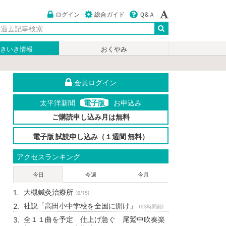
ログイン
総合ガイド
Ｑ&Ａ
いきいき情報
おくやみ
会員ログイン
太平洋新聞
電子版
お申込み
ご購読申し込み月は無料
電子版 試読申し込み（１週間 無料）
アクセスランキング
今日
今週
今月
大槻鍼灸治療所
(6/15)
社説「高田小中学校を全国に開け」
(23時間前)
全１１曲を予定 仕上げ急ぐ 尾鷲中吹奏楽