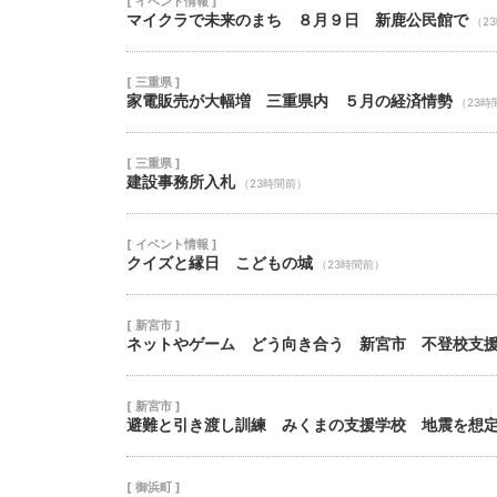
[ イベント情報 ]
マイクラで未来のまち ８月９日 新鹿公民館で
（2
[ 三重県 ]
家電販売が大幅増 三重県内 ５月の経済情勢
（23時
[ 三重県 ]
建設事務所入札
（23時間前）
[ イベント情報 ]
クイズと縁日 こどもの城
（23時間前）
[ 新宮市 ]
ネットやゲーム どう向き合う 新宮市 不登校支
[ 新宮市 ]
避難と引き渡し訓練 みくまの支援学校 地震を想
[ 御浜町 ]