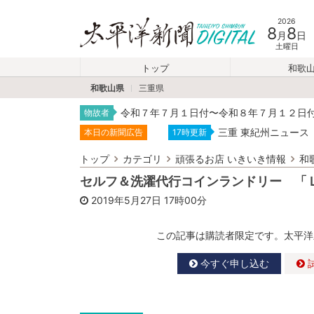
2026
8
8
月
日
土曜日
トップ
和歌
和歌山県
三重県
令和７年７月１日付〜令和８年７月１２日
物故者
三重 東紀州ニュース
本日の新聞広告
17時更新
トップ
カテゴリ
頑張るお店 いきいき情報
和
セルフ＆洗濯代行コインランドリー 「
2019年5月27日
17時00分
この記事は購読者限定です。太平洋
今すぐ申し込む