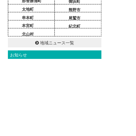
那智勝浦町
御浜町
太地町
熊野市
串本町
尾鷲市
本宮町
紀北町
北山村
地域ニュース一覧
お知らせ