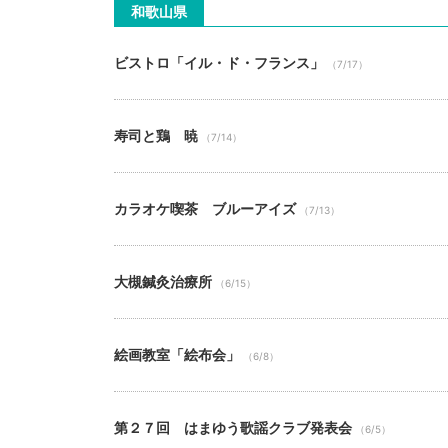
和歌山県
ビストロ「イル・ド・フランス」
（7/17）
寿司と鶏 暁
（7/14）
カラオケ喫茶 ブルーアイズ
（7/13）
大槻鍼灸治療所
（6/15）
絵画教室「絵布会」
（6/8）
第２７回 はまゆう歌謡クラブ発表会
（6/5）