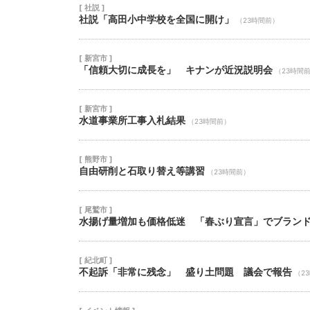
[ 社説 ]
社説「高田小中学校を全国に開け」
（23時間前）
[ 新宮市 ]
「信頼大切に成長を」 キナンが近況説明会
（23時間
[ 新宮市 ]
水道事業所工事入札結果
（23時間前）
[ 熊野市 ]
自由研削と石取り替え等講習
（23時間前）
[ 尾鷲市 ]
水揚げ量増加も価格低迷 「春ぶり宣言」でブラン
[ 紀北町 ]
不起訴「非常に残念」 盛り土問題 議会で報告
（2