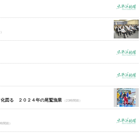
前）
ド化図る ２０２４年の尾鷲漁業
（23時間前）
3時間前）