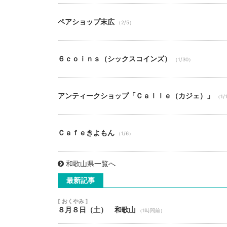
ペアショップ末広
（2/5）
６ｃｏｉｎｓ（シックスコインズ）
（1/30）
アンティークショップ「Ｃａｌｌｅ（カジェ）」
（1/
Ｃａｆｅきよもん
（1/6）
和歌山県一覧へ
最新記事
[ おくやみ ]
８月８日（土） 和歌山
（1時間前）