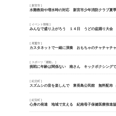
[ 新宮市 ]
水難救助や増水時の対応 新宮市少年消防クラブ夏
[ イベント情報 ]
みんなで盛り上がろう １４日 うどの盆踊り大会
[ 尾鷲市 ]
カスタネットで一緒に演奏 おもちゃのチャチャチ
[ スポーツ「躍動」 ]
挑戦に年齢は関係ない 南さん キックボクシング
[ 紀北町 ]
スズムシの音を楽しんで 東長島公民館 無料配布
（
[ 紀宝町 ]
心身の発達 地域で支える 紀南母子保健医療推進