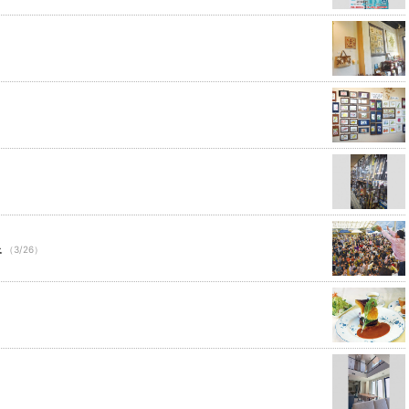
泉
（3/26）