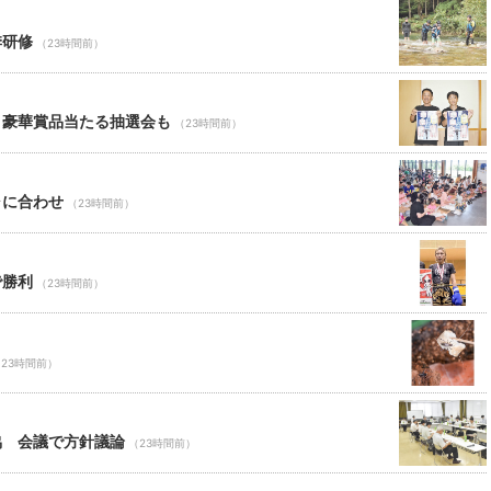
季研修
（23時間前）
 豪華賞品当たる抽選会も
（23時間前）
ャに合わせ
（23時間前）
で勝利
（23時間前）
23時間前）
協 会議で方針議論
（23時間前）