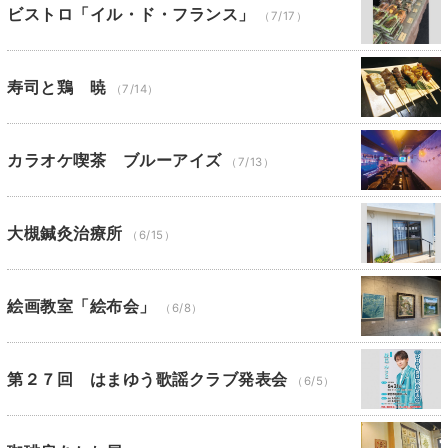
ビストロ「イル・ド・フランス」
（7/17）
寿司と鶏 暁
（7/14）
カラオケ喫茶 ブルーアイズ
（7/13）
大槻鍼灸治療所
（6/15）
絵画教室「絵布会」
（6/8）
第２７回 はまゆう歌謡クラブ発表会
（6/5）