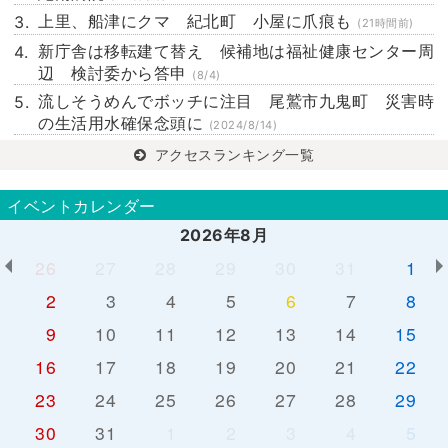
上里、船津にクマ 紀北町 小屋に爪痕も
(21時間前)
新庁舎は移転建て替え 候補地は福祉健康センター周
辺 検討委から答申
(8/4)
流しそうめんでボッチに注目 尾鷲市九鬼町 災害時
の生活用水確保念頭に
(2024/8/14)
アクセスランキング一覧
イベントカレンダー
2026年8月
26
27
28
29
30
31
1
2
3
4
5
6
7
8
9
10
11
12
13
14
15
16
17
18
19
20
21
22
23
24
25
26
27
28
29
30
31
1
2
3
4
5