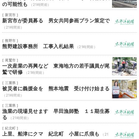
の可能性も
（21時間前）
[ 新宮市 ]
新宮市が委員募る 男女共同参画プラン策定で
（21時間前）
[ 熊野市 ]
熊野建設事務所 工事入札結果
（21時間前）
[ 尾鷲市 ]
一次産業の再興など 東海地方の若手議員が尾
鷲で研修
（21時間前）
[ 三重県 ]
被災者に義援金を 熊本地震 受け付け始まる
（21時間前）
[ 三重県 ]
漁業の現場見せます 早田漁師塾 １１期生募
る
（21時間前）
[ 紀北町 ]
上里、船津にクマ 紀北町 小屋に爪痕も
（21