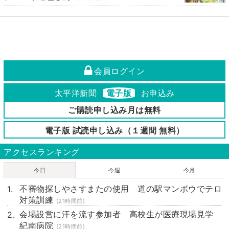
会員ログイン
太平洋新聞
電子版
お申込み
ご購読申し込み月は無料
電子版 試読申し込み（１週間 無料）
アクセスランキング
今日
今週
今月
不審物探しやさすまたの使用 道の駅マンボウでテロ
対策訓練
(21時間前)
会場設営に汗を流す参加者 高校生が医療現場見学
紀南病院
(21時間前)