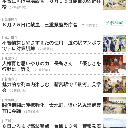
本番に向け会場設営 ８月１６日開催の佐野柱
松
（21時間前）
[ 三重県 ]
８月２５日に献血 三重県熊野庁舎
（21時間前）
[ 紀北町 ]
不審物探しやさすまたの使用 道の駅マンボウ
でテロ対策訓練
（21時間前）
[ 尾鷲市 ]
人権育む思いやりの力 長島さん 「優しさを
行動に」訴え
（21時間前）
[ 新宮市 ]
魅力的な列車内楽しむ 新宮駅で「銀河」見学
会
（21時間前）
[ 太地町 ]
関係機関の連携強化 太地町、追い込み漁解禁
前に会議
（21時間前）
[ 広域 ]
８日ごろまで高波警戒 台風１３号 警報発表