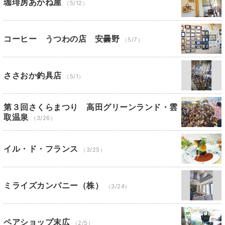
珈琲房あかね屋
（5/12）
コーヒー うつわの店 安曇野
（5/7）
ささおか釣具店
（5/1）
第３回さくらまつり 高田グリーンランド・雲
取温泉
（3/26）
イル・ド・フランス
（3/25）
ミライズカンパニー（株）
（3/24）
ペアショップ末広
（2/5）