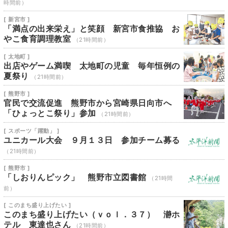
時間前）
[ 新宮市 ]
「満点の出来栄え」と笑顔 新宮市食推協 お
やこ食育調理教室
（21時間前）
[ 太地町 ]
出店やゲーム満喫 太地町の児童 毎年恒例の
夏祭り
（21時間前）
[ 熊野市 ]
官民で交流促進 熊野市から宮崎県日向市へ
「ひょっとこ祭り」参加
（21時間前）
[ スポーツ「躍動」 ]
ユニカール大会 ９月１３日 参加チーム募る
（21時間前）
[ 熊野市 ]
「しおりんピック」 熊野市立図書館
（21時間
前）
[ このまち盛り上げたい ]
このまち盛り上げたい（ｖｏｌ．３７） 瀞ホ
テル 東達也さん
（21時間前）