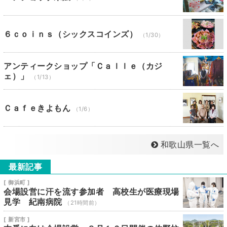
６ｃｏｉｎｓ（シックスコインズ）
（1/30）
アンティークショップ「Ｃａｌｌｅ（カジ
ェ）」
（1/13）
Ｃａｆｅきよもん
（1/6）
和歌山県一覧へ
最新記事
[ 御浜町 ]
会場設営に汗を流す参加者 高校生が医療現場
見学 紀南病院
（21時間前）
[ 新宮市 ]