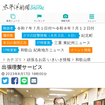
最新ニュース
ランキング
掲載写真
メニュー
令和７年７月１日付〜令和８年７月１２日付
物故者
紀北町
麺特集
クマの目撃情報（８月３日、４日）
三重 東紀州ニュース
本日の新聞広告
17時更新
和歌山 紀南地方ニュース
17時更新
イベント情報
カテゴリ
頑張るお店 いきいき情報
和歌山県
出張理髪サービス
2023年8月17日
16時00分