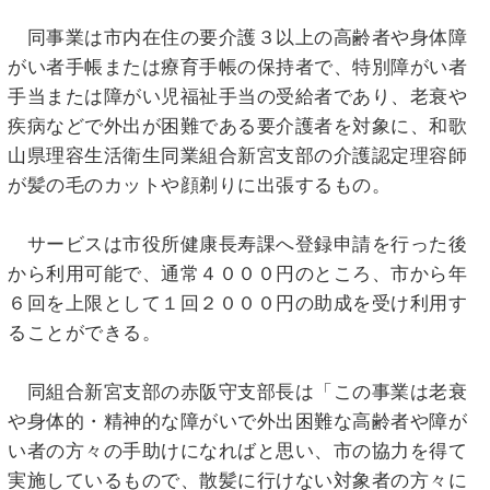
同事業は市内在住の要介護３以上の高齢者や身体障
がい者手帳または療育手帳の保持者で、特別障がい者
手当または障がい児福祉手当の受給者であり、老衰や
疾病などで外出が困難である要介護者を対象に、和歌
山県理容生活衛生同業組合新宮支部の介護認定理容師
が髪の毛のカットや顔剃りに出張するもの。
サービスは市役所健康長寿課へ登録申請を行った後
から利用可能で、通常４０００円のところ、市から年
６回を上限として１回２０００円の助成を受け利用す
ることができる。
同組合新宮支部の赤阪守支部長は「この事業は老衰
や身体的・精神的な障がいで外出困難な高齢者や障が
い者の方々の手助けになればと思い、市の協力を得て
実施しているもので、散髪に行けない対象者の方々に