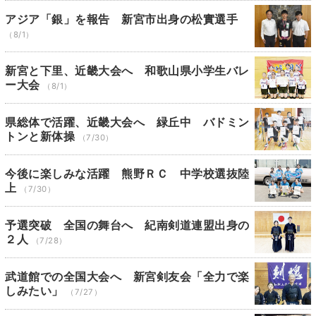
アジア「銀」を報告 新宮市出身の松實選手
（8/1）
新宮と下里、近畿大会へ 和歌山県小学生バレ
ー大会
（8/1）
県総体で活躍、近畿大会へ 緑丘中 バドミン
トンと新体操
（7/30）
今後に楽しみな活躍 熊野ＲＣ 中学校選抜陸
上
（7/30）
予選突破 全国の舞台へ 紀南剣道連盟出身の
２人
（7/28）
武道館での全国大会へ 新宮剣友会「全力で楽
しみたい」
（7/27）