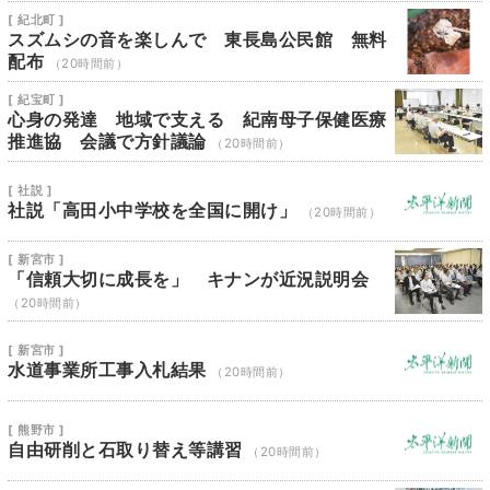
[ 紀北町 ]
スズムシの音を楽しんで 東長島公民館 無料
配布
（20時間前）
[ 紀宝町 ]
心身の発達 地域で支える 紀南母子保健医療
推進協 会議で方針議論
（20時間前）
[ 社説 ]
社説「高田小中学校を全国に開け」
（20時間前）
[ 新宮市 ]
「信頼大切に成長を」 キナンが近況説明会
（20時間前）
[ 新宮市 ]
水道事業所工事入札結果
（20時間前）
[ 熊野市 ]
自由研削と石取り替え等講習
（20時間前）