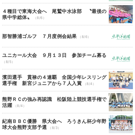
４種目で東海大会へ 尾鷲中水泳部 〝最後の
県中学総体〟
（8/6）
那智勝浦ゴルフ ７月度例会結果
（8/6）
ユニカール大会 ９月１３日 参加チーム募る
（8/5）
濱田選手 貫禄の４連覇 全国少年レスリング
選手権 新宮ジュニアから７人入賞
（8/4）
熊野ＲＣの強み再認識 松阪陸上競技選手権で
活躍
（8/4）
紀南ＢＢＣ優勝 県大会へ ろうきん杯少年野
球大会熊野支部予選
（8/3）