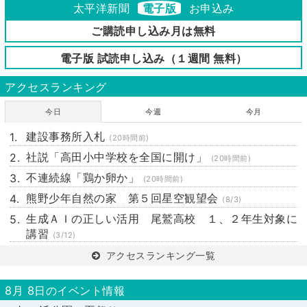
太平洋新聞
電子版
お申込み
ご購読申し込み月は無料
電子版 試読申し込み（１週間 無料）
アクセスランキング
今日
今週
今月
建設事務所入札
(20時間前)
社説「高田小中学校を全国に開け」
(20時間前)
不連続線「鶏か卵か」
(20時間前)
熊野少年自然の家 第５回星空観望会
(8/3)
生成ＡＩの正しい活用 尾鷲高校 １、２年生対象に
講習
(3/12)
アクセスランキング一覧
8月 8日のイベント情報