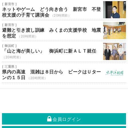
[ 新宮市 ]
ネットやゲーム どう向き合う 新宮市 不登
校支援の子育て講演会
（20時間前）
[ 新宮市 ]
避難と引き渡し訓練 みくまの支援学校 地震
を想定
（20時間前）
[ 御浜町 ]
「山と海が美しい」 御浜町に新ＡＬＴ就任
（20時間前）
[ 三重県 ]
県内の高速 混雑は８日から ピークはＵター
ンの１５日
（20時間前）
会員ログイン