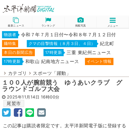
最新ニュース
ランキング
掲載写真
メニュー
令和７年７月１日付〜令和８年７月１２日付
物故者
紀北町
麺特集
クマの目撃情報（８月３日、４日）
三重 東紀州ニュース
本日の新聞広告
17時更新
和歌山 紀南地方ニュース
17時更新
イベント情報
カテゴリ
スポーツ「躍動」
１００人が腕前競う ゆうあいクラブ グ
ラウンドゴルフ大会
2025年11月14日
16時00分
尾鷲市
この記事は購読者限定です。太平洋新聞電子版に登録する