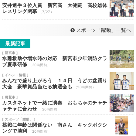
安井選手３位入賞 新宮高 大健闘 高校総体
レスリング閉幕
（7/27）
スポーツ「躍動」一覧へ
最新記事
[ 新宮市 ]
水難救助や増水時の対応 新宮市少年消防クラ
ブ夏季研修
（20時間前）
[ イベント情報 ]
みんなで盛り上がろう １４日 うどの盆踊り
大会 豪華賞品当たる抽選会も
（20時間前）
[ 尾鷲市 ]
カスタネットで一緒に演奏 おもちゃのチャチ
ャチャに合わせ
（20時間前）
[ スポーツ「躍動」 ]
挑戦に年齢は関係ない 南さん キックボクシ
ングで勝利
（20時間前）