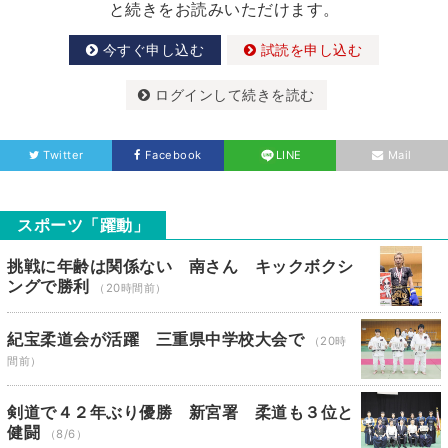
と続きをお読みいただけます。
今すぐ申し込む
試読を申し込む
ログインして続きを読む
Twitter
Facebook
LINE
Mail
スポーツ「躍動」
挑戦に年齢は関係ない 南さん キックボクシ
ングで勝利
（20時間前）
紀宝柔道会が活躍 三重県中学校大会で
（20時
間前）
剣道で４２年ぶり優勝 新宮署 柔道も３位と
健闘
（8/6）