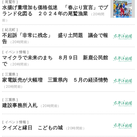
[ 尾鷲市 ]
水揚げ量増加も価格低迷 「春ぶり宣言」でブ
ランド化図る ２０２４年の尾鷲漁業
（20時間
前）
[ 紀北町 ]
不起訴「非常に残念」 盛り土問題 議会で報
告
（20時間前）
[ イベント情報 ]
マイクラで未来のまち ８月９日 新鹿公民館
で
（20時間前）
[ 三重県 ]
家電販売が大幅増 三重県内 ５月の経済情勢
（20時間前）
[ 三重県 ]
建設事務所入札
（20時間前）
[ イベント情報 ]
クイズと縁日 こどもの城
（20時間前）