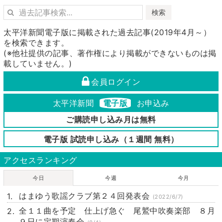
検索
太平洋新聞電子版に掲載された過去記事(2019年4月～）
を検索できます。
(※他社提供の記事、著作権により掲載ができないものは掲
載していません。)
会員ログイン
太平洋新聞
電子版
お申込み
ご購読申し込み月は無料
電子版 試読申し込み（１週間 無料）
アクセスランキング
今日
今週
今月
はまゆう歌謡クラブ第２４回発表会
(2022/6/7)
全１１曲を予定 仕上げ急ぐ 尾鷲中吹奏楽部 ８月
９日に定期演奏会