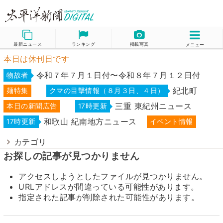
最新ニュース
ランキング
掲載写真
メニュー
本日は休刊日です
令和７年７月１日付〜令和８年７月１２日付
物故者
紀北町
麺特集
クマの目撃情報（８月３日、４日）
三重 東紀州ニュース
本日の新聞広告
17時更新
和歌山 紀南地方ニュース
17時更新
イベント情報
カテゴリ
お探しの記事が見つかりません
アクセスしようとしたファイルが見つかりません。
URLアドレスが間違っている可能性があります。
指定された記事が削除された可能性があります。