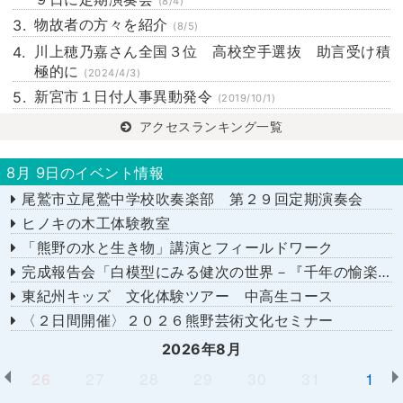
(8/4)
物故者の方々を紹介
(8/5)
川上穂乃嘉さん全国３位 高校空手選抜 助言受け積
極的に
(2024/4/3)
新宮市１日付人事異動発令
(2019/10/1)
アクセスランキング一覧
8月 9日のイベント情報
尾鷲市立尾鷲中学校吹奏楽部 第２９回定期演奏会
ヒノキの木工体験教室
「熊野の水と生き物」講演とフィールドワーク
完成報告会「白模型にみる健次の世界－『千年の愉楽』『奇蹟』より－」
東紀州キッズ 文化体験ツアー 中高生コース
〈２日間開催〉２０２６熊野芸術文化セミナー
2026年8月
26
27
28
29
30
31
1