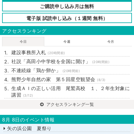
ご購読申し込み月は無料
電子版 試読申し込み（１週間 無料）
アクセスランキング
今日
今週
今月
建設事務所入札
(20時間前)
社説「高田小中学校を全国に開け」
(20時間前)
不連続線「鶏か卵か」
(20時間前)
熊野少年自然の家 第５回星空観望会
(8/3)
生成ＡＩの正しい活用 尾鷲高校 １、２年生対象に
講習
(3/12)
アクセスランキング一覧
8月 8日のイベント情報
矢の浜公園 夏祭り