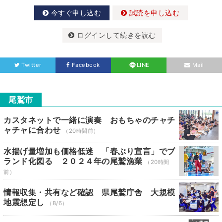
今すぐ申し込む
試読を申し込む
ログインして続きを読む
Twitter
Facebook
LINE
Mail
尾鷲市
カスタネットで一緒に演奏 おもちゃのチャチ
ャチャに合わせ
（20時間前）
水揚げ量増加も価格低迷 「春ぶり宣言」でブ
ランド化図る ２０２４年の尾鷲漁業
（20時間
前）
情報収集・共有など確認 県尾鷲庁舎 大規模
地震想定し
（8/6）