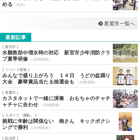
める
（8/3）
尾鷲市一覧へ
最新記事
[ 新宮市 ]
水難救助や増水時の対応 新宮市少年消防クラ
ブ夏季研修
（20時間前）
[ イベント情報 ]
みんなで盛り上がろう １４日 うどの盆踊り
大会 豪華賞品当たる抽選会も
（20時間前）
[ 尾鷲市 ]
カスタネットで一緒に演奏 おもちゃのチャチ
ャチャに合わせ
（20時間前）
[ スポーツ「躍動」 ]
挑戦に年齢は関係ない 南さん キックボクシ
ングで勝利
（20時間前）
[ 紀北町 ]