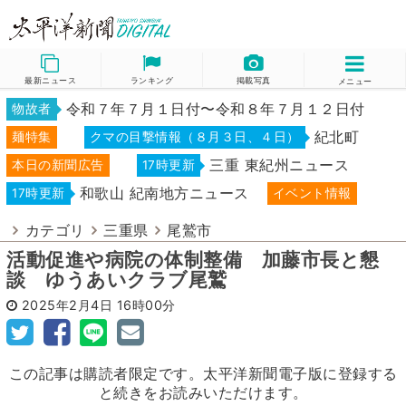
最新ニュース
ランキング
掲載写真
メニュー
令和７年７月１日付〜令和８年７月１２日付
物故者
紀北町
麺特集
クマの目撃情報（８月３日、４日）
三重 東紀州ニュース
本日の新聞広告
17時更新
和歌山 紀南地方ニュース
17時更新
イベント情報
カテゴリ
三重県
尾鷲市
活動促進や病院の体制整備 加藤市長と懇
談 ゆうあいクラブ尾鷲
2025年2月4日
16時00分
この記事は購読者限定です。太平洋新聞電子版に登録する
と続きをお読みいただけます。