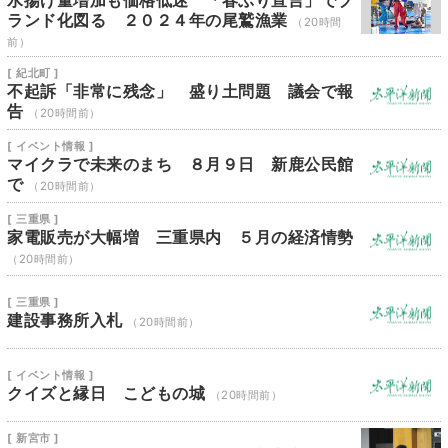
水揚げ量増加も価格低迷 「春ぶり宣言」でブ
ランド化図る ２０２４年の尾鷲漁業
（20時間
前）
[ 紀北町 ]
不起訴「非常に残念」 盛り土問題 議会で報
告
（20時間前）
[ イベント情報 ]
マイクラで未来のまち ８月９日 新鹿公民館
で
（20時間前）
[ 三重県 ]
家電販売が大幅増 三重県内 ５月の経済情勢
（20時間前）
[ 三重県 ]
建設事務所入札
（20時間前）
[ イベント情報 ]
クイズと縁日 こどもの城
（20時間前）
[ 新宮市 ]