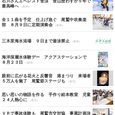
石川さんエベレスト登頂 登山歴わずか５年で
最高峰へ
（8/4）
全１１曲を予定 仕上げ急ぐ 尾鷲中吹奏楽
部 ８月９日に定期演奏会
（8/4）
三木里海水浴場 ９日まで遊泳禁止
（8/4）
海洋深層水体験デー アクアステーションで
８月２３日
（8/4）
眼前に広がる花火と反響音 港まつり 来場者
５万人を魅了 尾鷲節ステージも
（8/3）
思い思いの物語を作る 手作り絵本教室 児童
２４人熱心に
（8/3）
ＶＲで事故体験も 尾鷲市交対協 事業計画決