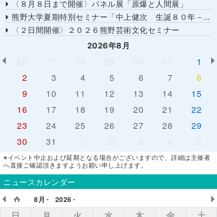
〈８月８日まで開催〉パネル展「原爆と人間展」
熊野大学夏期特別セミナー「中上健次 生誕８０年－時代へのまなざし－」
〈２日間開催〉２０２６熊野芸術文化セミナー
2026年8月
26
27
28
29
30
31
1
2
3
4
5
6
7
8
9
10
11
12
13
14
15
16
17
18
19
20
21
22
23
24
25
26
27
28
29
30
31
1
2
3
4
5
※イベント中止および延期となる場合がございますので、詳細は主催者
へ直接ご確認頂きますようお願い申し上げます。
ニュースカレンダー
8月
2026
日
月
火
水
木
金
土