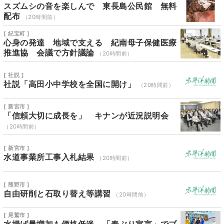
スズムシの音を楽しんで 東長島公民館 無料
配布
（20時間前）
[ 紀宝町 ]
心身の発達 地域で支える 紀南母子保健医療
推進協 会議で方針議論
（20時間前）
[ 社説 ]
社説「高田小中学校を全国に開け」
（20時間前）
[ 新宮市 ]
「信頼大切に成長を」 キナンが近況説明会
（20時間前）
[ 新宮市 ]
水道事業所工事入札結果
（20時間前）
[ 熊野市 ]
自由研削と石取り替え等講習
（20時間前）
[ 尾鷲市 ]