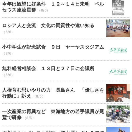
今年は観望に好条件 １２～１４日未明 ペル
セウス座流星群
（8/6）
ロシア人と交流 文化の同質性や違い知る
（8/6）
小中学生が記念試合 ９日 ヤーヤスタジアム
（8/6）
無料経営相談会 １３日と２７日に会議所
（8/6）
人権育む思いやりの力 長島さん 「優しさを
行動に」訴え
（8/5）
一次産業の再興など 東海地方の若手議員が尾
鷲で研修
（8/5）