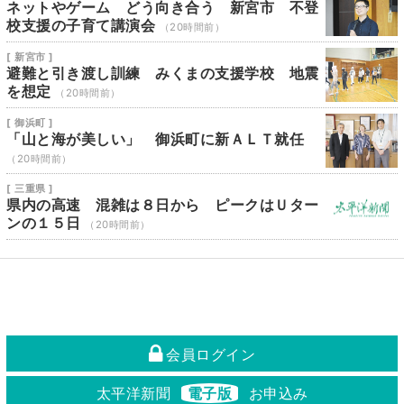
ネットやゲーム どう向き合う 新宮市 不登
校支援の子育て講演会
（20時間前）
[ 新宮市 ]
避難と引き渡し訓練 みくまの支援学校 地震
を想定
（20時間前）
[ 御浜町 ]
「山と海が美しい」 御浜町に新ＡＬＴ就任
（20時間前）
[ 三重県 ]
県内の高速 混雑は８日から ピークはＵター
ンの１５日
（20時間前）
会員ログイン
太平洋新聞
電子版
お申込み