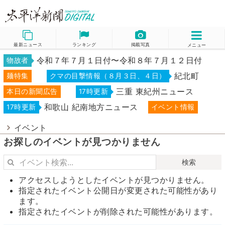
最新ニュース
ランキング
掲載写真
メニュー
令和７年７月１日付〜令和８年７月１２日付
物故者
紀北町
麺特集
クマの目撃情報（８月３日、４日）
三重 東紀州ニュース
本日の新聞広告
17時更新
和歌山 紀南地方ニュース
17時更新
イベント情報
イベント
お探しのイベントが見つかりません
検索
アクセスしようとしたイベントが見つかりません。
指定されたイベント公開日が変更された可能性があり
ます。
指定されたイベントが削除された可能性があります。