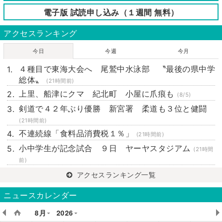
電子版 試読申し込み（１週間 無料）
アクセスランキング
今日
今週
今月
４種目で東海大会へ 尾鷲中水泳部 〝最後の県中学
総体〟
(21時間前)
上里、船津にクマ 紀北町 小屋に爪痕も
(8/5)
剣道で４２年ぶり優勝 新宮署 柔道も３位と健闘
(21時間前)
不連続線「食料品消費税１％」
(21時間前)
小中学生が記念試合 ９日 ヤーヤスタジアム
(21時間
前)
アクセスランキング一覧
ニュースカレンダー
8月
2026