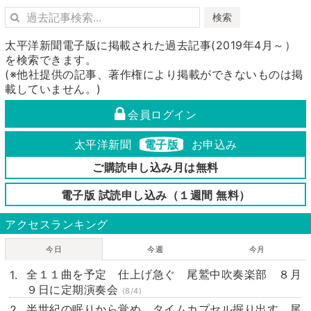
検索
太平洋新聞電子版に掲載された過去記事(2019年4月～）
を検索できます。
(※他社提供の記事、著作権により掲載ができないものは掲
載していません。)
会員ログイン
太平洋新聞
電子版
お申込み
ご購読申し込み月は無料
電子版 試読申し込み（１週間 無料）
アクセスランキング
今日
今週
今月
全１１曲を予定 仕上げ急ぐ 尾鷲中吹奏楽部 ８月
９日に定期演奏会
(8/4)
半世紀の眠りから覚め タイムカプセル掘り出す 尾