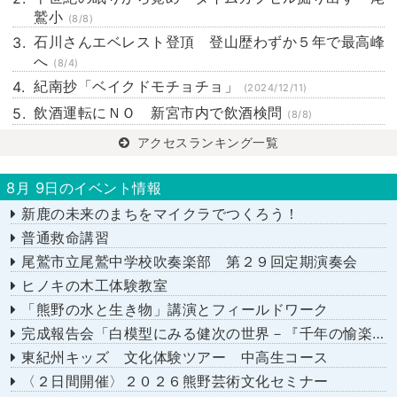
鷲小
(8/8)
石川さんエベレスト登頂 登山歴わずか５年で最高峰
へ
(8/4)
紀南抄「ベイクドモチョチョ」
(2024/12/11)
飲酒運転にＮＯ 新宮市内で飲酒検問
(8/8)
アクセスランキング一覧
8月 9日のイベント情報
新鹿の未来のまちをマイクラでつくろう！
普通救命講習
尾鷲市立尾鷲中学校吹奏楽部 第２９回定期演奏会
ヒノキの木工体験教室
「熊野の水と生き物」講演とフィールドワーク
完成報告会「白模型にみる健次の世界－『千年の愉楽』『奇蹟』より－」
東紀州キッズ 文化体験ツアー 中高生コース
〈２日間開催〉２０２６熊野芸術文化セミナー