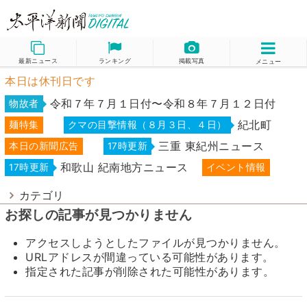
最新ニュース
ランキング
掲載写真
メニュー
本日は休刊日です
令和７年７月１日付〜令和８年７月１２日付
物故者
紀北町
麺特集
クマの目撃情報（８月３日、４日）
三重 東紀州ニュース
本日の新聞広告
17時更新
和歌山 紀南地方ニュース
17時更新
イベント情報
カテゴリ
お探しの記事が見つかりません
アクセスしようとしたファイルが見つかりません。
URLアドレスが間違っている可能性があります。
指定された記事が削除された可能性があります。