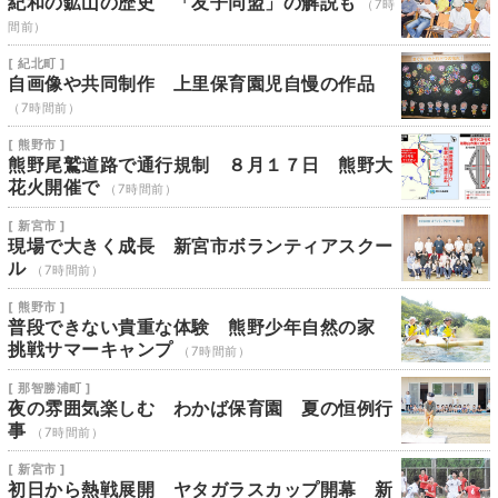
紀和の鉱山の歴史 「友子同盟」の解説も
（7時
間前）
[ 紀北町 ]
自画像や共同制作 上里保育園児自慢の作品
（7時間前）
[ 熊野市 ]
熊野尾鷲道路で通行規制 ８月１７日 熊野大
花火開催で
（7時間前）
[ 新宮市 ]
現場で大きく成長 新宮市ボランティアスクー
ル
（7時間前）
[ 熊野市 ]
普段できない貴重な体験 熊野少年自然の家
挑戦サマーキャンプ
（7時間前）
[ 那智勝浦町 ]
夜の雰囲気楽しむ わかば保育園 夏の恒例行
事
（7時間前）
[ 新宮市 ]
初日から熱戦展開 ヤタガラスカップ開幕 新