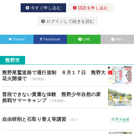
今すぐ申し込む
試読を申し込む
ログインして続きを読む
Twitter
Facebook
LINE
Mail
熊野市
熊野尾鷲道路で通行規制 ８月１７日 熊野大
花火開催で
（7時間前）
普段できない貴重な体験 熊野少年自然の家
挑戦サマーキャンプ
（7時間前）
自由研削と石取り替え等講習
（8/7）