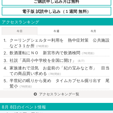
ご購読申し込み月は無料
電子版 試読申し込み（１週間 無料）
アクセスランキング
今日
今週
今月
クーリングシェルター利用を 熱中症対策 公共施設
など３１か所
(7時間前)
飲酒運転にＮＯ 新宮市内で飲酒検問
(7時間前)
社説「高田小中学校を全国に開け」
(8/7)
家族連れで活気 お盆前の「紀の宝みなと市」 目当
ての商品買い求める
(7時間前)
半世紀の眠りから覚め タイムカプセル掘り出す 尾
鷲小
(7時間前)
アクセスランキング一覧
8月 8日のイベント情報