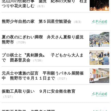
北山川の伝統行事 盛況 紀和の火祭り 柱ま
つりや花火楽しむ
（8/3）
熊野少年自然の家 第５回星空観望会
（8/3）
夏の夜のにぎわい満喫 弁天さん夏祭り盛況
熊野市
（7/29）
プロ棋士と〝真剣勝負〟 子どもから大人ま
で 囲碁普及会
（7/28）
元兵士や遺族の証言 平和願うパネル展開催
中 熊野市で８月１１日まで
（7/27）
振動工具取り扱い ９月に安全衛生教育
（7/27）