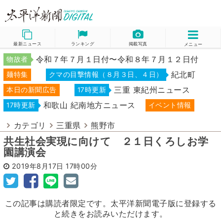
最新ニュース
ランキング
掲載写真
メニュー
令和７年７月１日付〜令和８年７月１２日付
物故者
紀北町
麺特集
クマの目撃情報（８月３日、４日）
三重 東紀州ニュース
本日の新聞広告
17時更新
和歌山 紀南地方ニュース
17時更新
イベント情報
カテゴリ
三重県
熊野市
共生社会実現に向けて ２１日くろしお学
園講演会
2019年8月17日
17時00分
この記事は購読者限定です。太平洋新聞電子版に登録する
と続きをお読みいただけます。