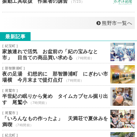
振動工具取扱 作業者の講習
（7/23）
熊野市一覧へ
最新記事
[ 紀宝町 ]
家族連れで活気 お盆前の「紀の宝みなと
市」 目当ての商品買い求める
（7時間前）
[ 那智勝浦町 ]
夜の足湯 幻想的に 那智勝浦町 にぎわい市
場横 今月末まで提灯点灯
（7時間前）
[ 尾鷲市 ]
半世紀の眠りから覚め タイムカプセル掘り出
す 尾鷲小
（7時間前）
[ 尾鷲市 ]
「いろんなもの作ったよ」 天満荘で夏休みを
満喫
（7時間前）
[ 紀北町 ]