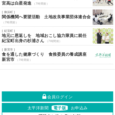
宮高は白星発進
（7時間前）
[ 御浜町 ]
関係機関へ要望活動 土地改良事業団体連合会
（7時間前）
[ 紀宝町 ]
地元に恩返しを 地域おこし協力隊員に就任
紀宝町出身の杉浦さん
（7時間前）
[ 新宮市 ]
食を通した健康づくり 食推委員の養成講座
新宮市
（7時間前）
会員ログイン
太平洋新聞
電子版
お申込み