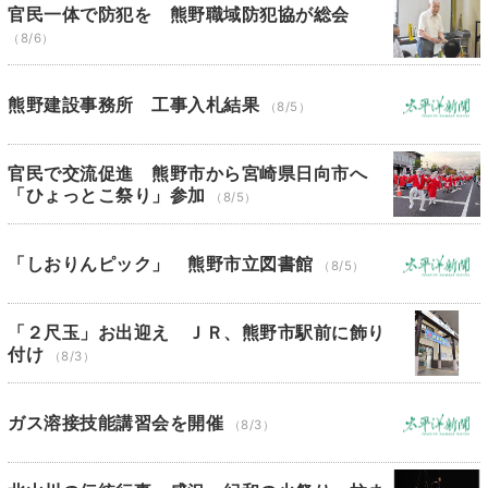
官民一体で防犯を 熊野職域防犯協が総会
（8/6）
熊野建設事務所 工事入札結果
（8/5）
官民で交流促進 熊野市から宮崎県日向市へ
「ひょっとこ祭り」参加
（8/5）
「しおりんピック」 熊野市立図書館
（8/5）
「２尺玉」お出迎え ＪＲ、熊野市駅前に飾り
付け
（8/3）
ガス溶接技能講習会を開催
（8/3）