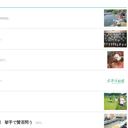
3時間前）
前）
8/7）
7）
酬 挙手で賛否問う
（8/6）