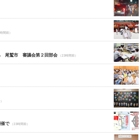
3時間前）
へ 尾鷲市 審議会第２回部会
（23時間前）
前）
開催で
（23時間前）