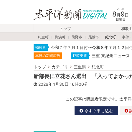
2026
8
9
月
日
日曜日
トップ
和歌
紀宝町
御浜町
熊野市
尾鷲市
紀北町
事件
令和７年７月１日付〜令和８年７月１２日
物故者
三重 東紀州ニュース
本日の新聞広告
17時更新
トップ
カテゴリ
三重県
紀北町
新部長に立花さん選出 「入ってよかっ
2026年4月30日
16時00分
この記事は購読者限定です。太平洋
今すぐ申し込む