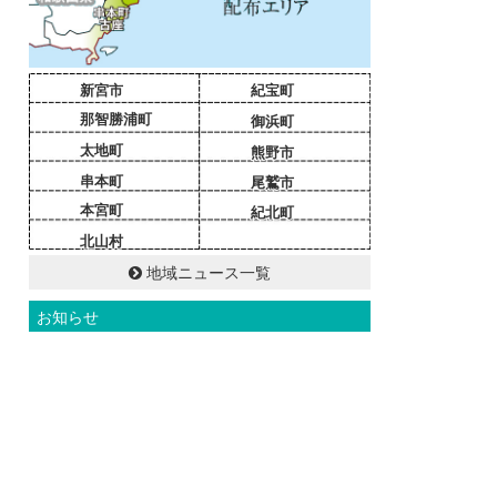
新宮市
紀宝町
那智勝浦町
御浜町
太地町
熊野市
串本町
尾鷲市
本宮町
紀北町
北山村
地域ニュース一覧
お知らせ