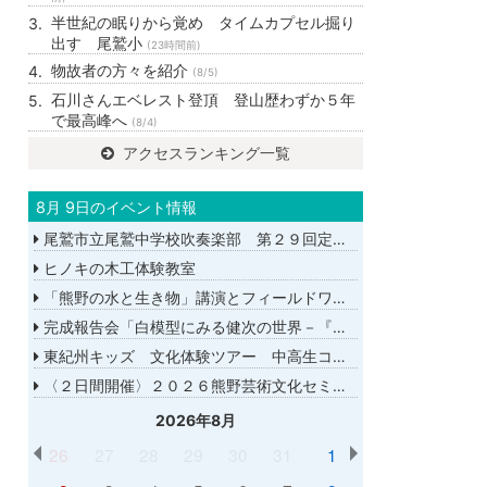
半世紀の眠りから覚め タイムカプセル掘り
出す 尾鷲小
(23時間前)
物故者の方々を紹介
(8/5)
石川さんエベレスト登頂 登山歴わずか５年
で最高峰へ
(8/4)
アクセスランキング一覧
8月 9日のイベント情報
尾鷲市立尾鷲中学校吹奏楽部 第２９回定期演奏会
ヒノキの木工体験教室
「熊野の水と生き物」講演とフィールドワーク
完成報告会「白模型にみる健次の世界－『千年の愉楽』『奇蹟』より－」
東紀州キッズ 文化体験ツアー 中高生コース
〈２日間開催〉２０２６熊野芸術文化セミナー
2026年8月
26
27
28
29
30
31
1