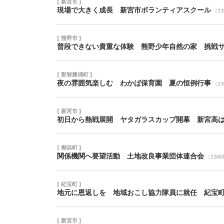
[ 新宮市 ]
現場で大きく成長 新宮市ボランティアスクール
（2
[ 熊野市 ]
普段できない貴重な体験 熊野少年自然の家 挑戦
[ 那智勝浦町 ]
夜の雰囲気楽しむ わかば保育園 夏の恒例行事
（2
[ 新宮市 ]
初日から熱戦展開 ヤタガラスカップ開幕 新宮高
[ 御浜町 ]
関係機関へ要望活動 土地改良事業団体連合会
（23時
[ 紀宝町 ]
地元に恩返しを 地域おこし協力隊員に就任 紀宝
[ 新宮市 ]