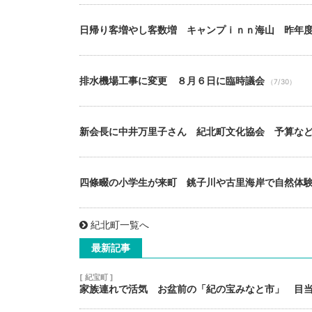
日帰り客増やし客数増 キャンプｉｎｎ海山 昨年
排水機場工事に変更 ８月６日に臨時議会
（7/30）
新会長に中井万里子さん 紀北町文化協会 予算な
四條畷の小学生が来町 銚子川や古里海岸で自然体
紀北町一覧へ
最新記事
[ 紀宝町 ]
家族連れで活気 お盆前の「紀の宝みなと市」 目