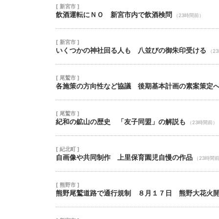
[ 新宮市 ]
飲酒運転にＮＯ 新宮市内で飲酒検問
（23時間前）
[ 新宮市 ]
いくつかの神社回る人も 八並びの御朱印受ける
（2
[ 尾鷲市 ]
各施策の方向性など協議 後期基本計画の素案策定
[ 尾鷲市 ]
紀和の鉱山の歴史 「友子同盟」の解説も
（23時間前）
[ 紀北町 ]
自画像や共同制作 上里保育園児自慢の作品
（23時間
[ 熊野市 ]
熊野尾鷲道路で通行規制 ８月１７日 熊野大花火