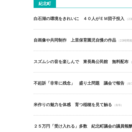
紀北町
白石湖の環境をきれいに ４０人がＥＭ団子投入
（2
自画像や共同制作 上里保育園児自慢の作品
（23時間
スズムシの音を楽しんで 東長島公民館 無料配布
（
不起訴「非常に残念」 盛り土問題 議会で報告
（8/
米作りの魅力を体感 育つ稲穂を見て触る
（8/6）
２５万円「受け入れる」多数 紀北町議会の議員報