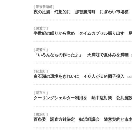
[ 那智勝浦町 ]
夜の足湯 幻想的に 那智勝浦町 にぎわい市場横
[ 尾鷲市 ]
半世紀の眠りから覚め タイムカプセル掘り出す 
[ 尾鷲市 ]
「いろんなもの作ったよ」 天満荘で夏休みを満喫
（
[ 紀北町 ]
白石湖の環境をきれいに ４０人がＥＭ団子投入
（2
[ 新宮市 ]
クーリングシェルター利用を 熱中症対策 公共施
[ 御浜町 ]
百条委 調査方針決定 御浜町議会 随意契約と市