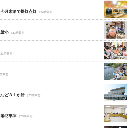
 今月末まで提灯点灯
（23時間前）
尾鷲小
（23時間前）
23時間前）
3時間前）
設など３１か所
（23時間前）
木消防車庫
（23時間前）