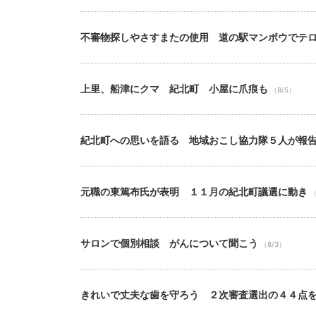
不審物探しやさすまたの使用 道の駅マンボウでテ
上里、船津にクマ 紀北町 小屋に爪痕も
（8/5）
紀北町への思いを語る 地域おこし協力隊５人が報
元職の東篤布氏が表明 １１月の紀北町議選に動き
（
サロンで個別相談 がんについて聞こう
（8/3）
きれいで丈夫な歯を守ろう ２次審査選出の４４点