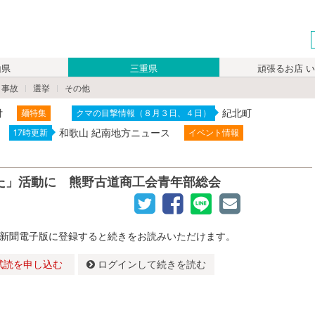
山県
三重県
頑張るお店 
・事故
選挙
その他
付
紀北町
麺特集
クマの目撃情報（８月３日、４日）
和歌山 紀南地方ニュース
17時更新
イベント情報
た」活動に 熊野古道商工会青年部総会
新聞電子版に登録すると続きをお読みいただけます。
試読を申し込む
ログインして続きを読む