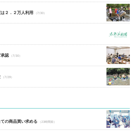
度は２．２万人利用
（7/30）
ど承認
（7/30）
験
（7/29）
当ての商品買い求める
（23時間前）