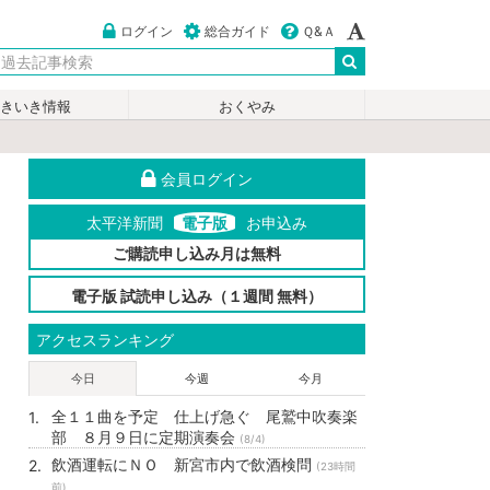
ログイン
総合ガイド
Ｑ&Ａ
いきいき情報
おくやみ
会員ログイン
太平洋新聞
電子版
お申込み
ご購読申し込み月は無料
電子版 試読申し込み（１週間 無料）
アクセスランキング
今日
今週
今月
全１１曲を予定 仕上げ急ぐ 尾鷲中吹奏楽
部 ８月９日に定期演奏会
(8/4)
飲酒運転にＮＯ 新宮市内で飲酒検問
(23時間
前)