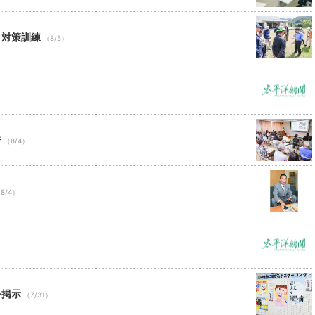
ロ対策訓練
（8/5）
告
（8/4）
8/4）
を掲示
（7/31）