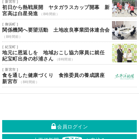
[ 新宮市 ]
初日から熱戦展開 ヤタガラスカップ開幕 新
宮高は白星発進
（8時間前）
[ 御浜町 ]
関係機関へ要望活動 土地改良事業団体連合会
（8時間前）
[ 紀宝町 ]
地元に恩返しを 地域おこし協力隊員に就任
紀宝町出身の杉浦さん
（8時間前）
[ 新宮市 ]
食を通した健康づくり 食推委員の養成講座
新宮市
（8時間前）
会員ログイン