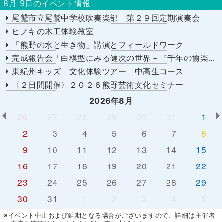
8月 9日のイベント情報
尾鷲市立尾鷲中学校吹奏楽部 第２９回定期演奏会
ヒノキの木工体験教室
「熊野の水と生き物」講演とフィールドワーク
完成報告会「白模型にみる健次の世界－『千年の愉楽』『奇蹟』より－」
東紀州キッズ 文化体験ツアー 中高生コース
〈２日間開催〉２０２６熊野芸術文化セミナー
2026年8月
26
27
28
29
30
31
1
2
3
4
5
6
7
8
9
10
11
12
13
14
15
16
17
18
19
20
21
22
23
24
25
26
27
28
29
30
31
1
2
3
4
5
※イベント中止および延期となる場合がございますので、詳細は主催者