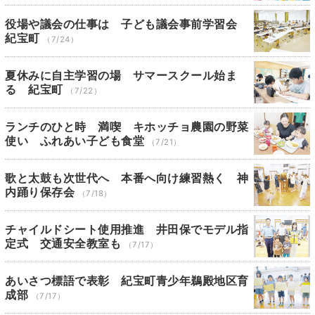
役場や議会の仕事は 子ども議会事前学習会
紀宝町
（7/24）
夏休みに自主学習の場 サマースクール始ま
る 紀宝町
（7/22）
ランチのひと時 満喫 キホッチョ農園の野菜
使い ふれあい子ども食堂
（7/21）
歌と太鼓も次世代へ 本番へ向け練習熱く 神
内踊り保存会
（7/18）
チャイルドシート使用推進 井田保でモデル指
定式 交通安全教室も
（7/17）
あいさつ標語で表彰 紀宝町青少年鵜殿地区育
成部
（7/17）