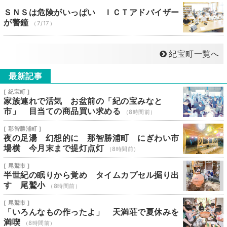
ＳＮＳは危険がいっぱい ＩＣＴアドバイザー
が警鐘
（7/17）
紀宝町一覧へ
最新記事
[ 紀宝町 ]
家族連れで活気 お盆前の「紀の宝みなと
市」 目当ての商品買い求める
（8時間前）
[ 那智勝浦町 ]
夜の足湯 幻想的に 那智勝浦町 にぎわい市
場横 今月末まで提灯点灯
（8時間前）
[ 尾鷲市 ]
半世紀の眠りから覚め タイムカプセル掘り出
す 尾鷲小
（8時間前）
[ 尾鷲市 ]
「いろんなもの作ったよ」 天満荘で夏休みを
満喫
（8時間前）