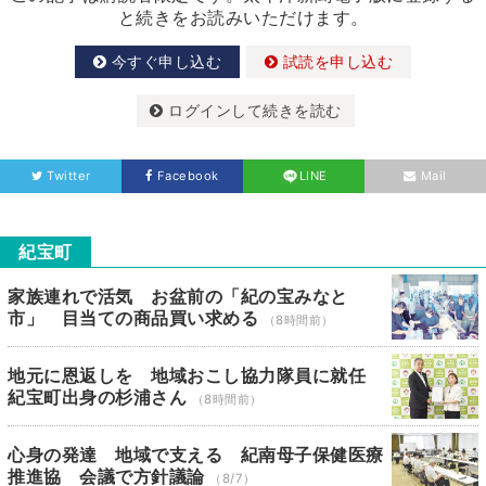
と続きをお読みいただけます。
今すぐ申し込む
試読を申し込む
ログインして続きを読む
Twitter
Facebook
LINE
Mail
紀宝町
家族連れで活気 お盆前の「紀の宝みなと
市」 目当ての商品買い求める
（8時間前）
地元に恩返しを 地域おこし協力隊員に就任
紀宝町出身の杉浦さん
（8時間前）
心身の発達 地域で支える 紀南母子保健医療
推進協 会議で方針議論
（8/7）