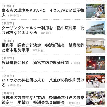
[ 紀北町 ]
白石湖の環境をきれいに ４０人がＥＭ団子投
入
（8時間前）
[ 新宮市 ]
クーリングシェルター利用を 熱中症対策 公
共施設など３１か所
（8時間前）
[ 御浜町 ]
百条委 調査方針決定 御浜町議会 随意契約
と市木消防車庫
（8時間前）
[ 新宮市 ]
飲酒運転にＮＯ 新宮市内で飲酒検問
（8時間
前）
[ 新宮市 ]
いくつかの神社回る人も 八並びの御朱印受け
る
（8時間前）
[ 尾鷲市 ]
各施策の方向性など協議 後期基本計画の素案
策定へ 尾鷲市 審議会第２回部会
（8時間前）