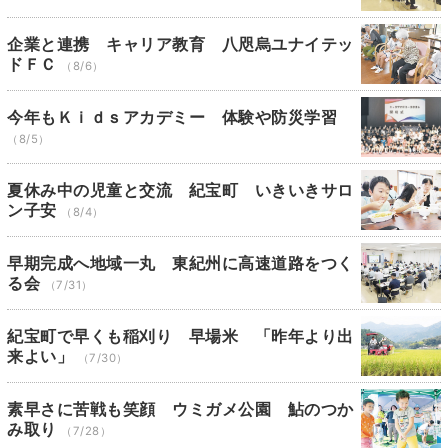
企業と連携 キャリア教育 八咫烏ユナイテッ
ドＦＣ
（8/6）
今年もＫｉｄｓアカデミー 体験や防災学習
（8/5）
夏休み中の児童と交流 紀宝町 いきいきサロ
ン子安
（8/4）
早期完成へ地域一丸 東紀州に高速道路をつく
る会
（7/31）
紀宝町で早くも稲刈り 早場米 「昨年より出
来よい」
（7/30）
素早さに苦戦も笑顔 ウミガメ公園 鮎のつか
み取り
（7/28）