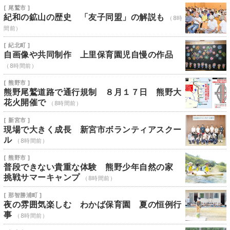
[ 尾鷲市 ]
紀和の鉱山の歴史 「友子同盟」の解説も
（8時
間前）
[ 紀北町 ]
自画像や共同制作 上里保育園児自慢の作品
（8時間前）
[ 熊野市 ]
熊野尾鷲道路で通行規制 ８月１７日 熊野大
花火開催で
（8時間前）
[ 新宮市 ]
現場で大きく成長 新宮市ボランティアスクー
ル
（8時間前）
[ 熊野市 ]
普段できない貴重な体験 熊野少年自然の家
挑戦サマーキャンプ
（8時間前）
[ 那智勝浦町 ]
夜の雰囲気楽しむ わかば保育園 夏の恒例行
事
（8時間前）