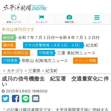
最新ニュース
ランキング
掲載写真
メニュー
本日は休刊日です
令和７年７月１日付〜令和８年７月１２日付
物故者
紀北町
麺特集
クマの目撃情報（８月３日、４日）
三重 東紀州ニュース
本日の新聞広告
17時更新
和歌山 紀南地方ニュース
17時更新
イベント情報
カテゴリ
三重県
紀宝町
成川の信号機撤去 紀宝署 交通量変化に伴
い
2025年3月6日
16時00分
この記事は購読者限定です。太平洋新聞電子版に登録する