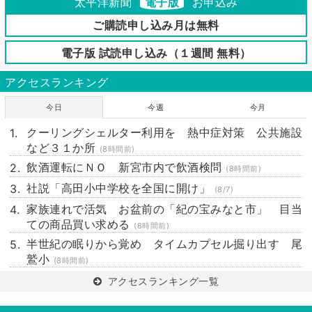
太平洋新聞
電子版
お申込み
ご購読申し込み月は無料
電子版 試読申し込み（１週間 無料）
アクセスランキング
今日
今週
今月
クーリングシェルター利用を 熱中症対策 公共施設
など３１か所
(8時間前)
飲酒運転にＮＯ 新宮市内で飲酒検問
(8時間前)
社説「高田小中学校を全国に開け」
(8/7)
家族連れで活気 お盆前の「紀の宝みなと市」 目当
ての商品買い求める
(8時間前)
半世紀の眠りから覚め タイムカプセル掘り出す 尾
鷲小
(8時間前)
アクセスランキング一覧