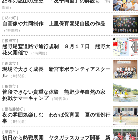
紀和の鉱山の歴史 「友子同盟」の解説も
（1時
間前）
[ 紀北町 ]
自画像や共同制作 上里保育園児自慢の作品
（1時間前）
[ 熊野市 ]
熊野尾鷲道路で通行規制 ８月１７日 熊野大
花火開催で
（1時間前）
[ 新宮市 ]
現場で大きく成長 新宮市ボランティアスクー
ル
（1時間前）
[ 熊野市 ]
普段できない貴重な体験 熊野少年自然の家
挑戦サマーキャンプ
（1時間前）
[ 那智勝浦町 ]
夜の雰囲気楽しむ わかば保育園 夏の恒例行
事
（1時間前）
[ 新宮市 ]
初日から熱戦展開 ヤタガラスカップ開幕 新