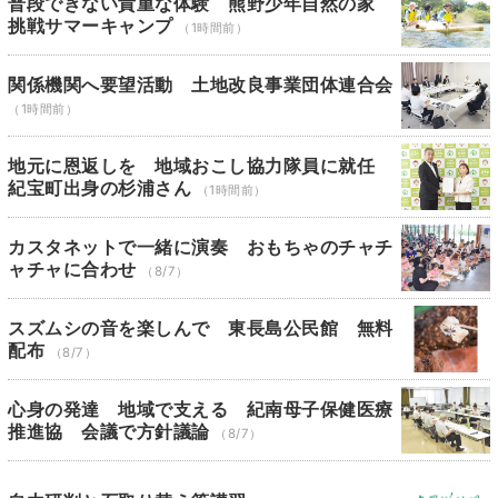
普段できない貴重な体験 熊野少年自然の家
挑戦サマーキャンプ
（1時間前）
関係機関へ要望活動 土地改良事業団体連合会
（1時間前）
地元に恩返しを 地域おこし協力隊員に就任
紀宝町出身の杉浦さん
（1時間前）
カスタネットで一緒に演奏 おもちゃのチャチ
ャチャに合わせ
（8/7）
スズムシの音を楽しんで 東長島公民館 無料
配布
（8/7）
心身の発達 地域で支える 紀南母子保健医療
推進協 会議で方針議論
（8/7）