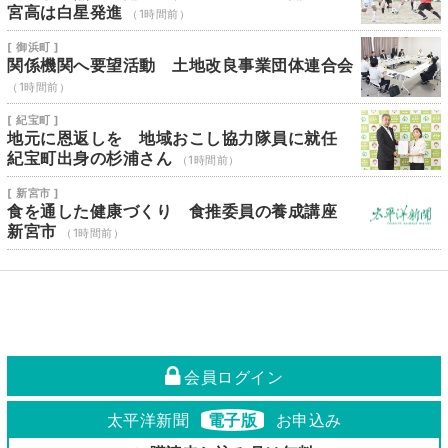
宮高は白星発進
（1時間前）
[ 御浜町 ]
関係機関へ要望活動 土地改良事業団体連合会
（1時間前）
[ 紀宝町 ]
地元に恩返しを 地域おこし協力隊員に就任
紀宝町出身の杉浦さん
（1時間前）
[ 新宮市 ]
食を通した健康づくり 食推委員の養成講座
新宮市
（1時間前）
会員ログイン
太平洋新聞
電子版
お申込み