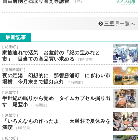
自由研削と石取り替え等講習
（8/7）
三重県一覧へ
最新記事
[ 紀宝町 ]
家族連れで活気 お盆前の「紀の宝みなと
市」 目当ての商品買い求める
（1時間前）
[ 那智勝浦町 ]
夜の足湯 幻想的に 那智勝浦町 にぎわい市
場横 今月末まで提灯点灯
（1時間前）
[ 尾鷲市 ]
半世紀の眠りから覚め タイムカプセル掘り出
す 尾鷲小
（1時間前）
[ 尾鷲市 ]
「いろんなもの作ったよ」 天満荘で夏休みを
満喫
（1時間前）
[ 紀北町 ]