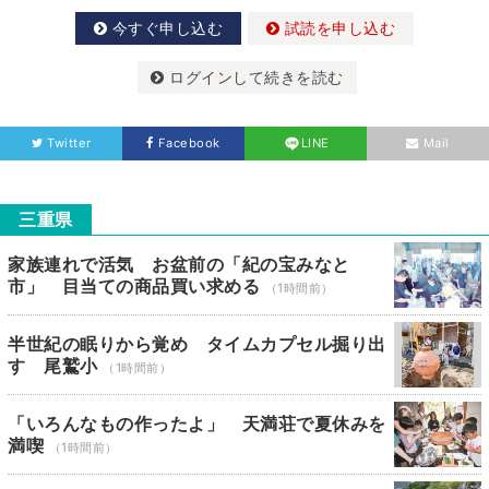
今すぐ申し込む
試読を申し込む
ログインして続きを読む
Twitter
Facebook
LINE
Mail
三重県
家族連れで活気 お盆前の「紀の宝みなと
市」 目当ての商品買い求める
（1時間前）
半世紀の眠りから覚め タイムカプセル掘り出
す 尾鷲小
（1時間前）
「いろんなもの作ったよ」 天満荘で夏休みを
満喫
（1時間前）