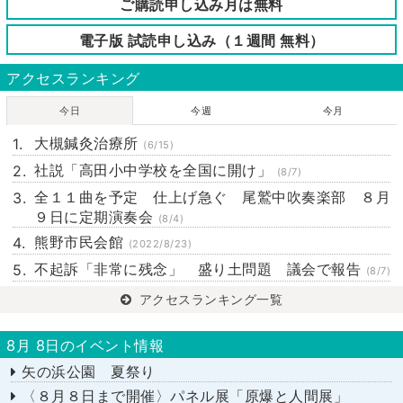
ご購読申し込み月は無料
電子版 試読申し込み（１週間 無料）
アクセスランキング
今日
今週
今月
大槻鍼灸治療所
(6/15)
社説「高田小中学校を全国に開け」
(8/7)
全１１曲を予定 仕上げ急ぐ 尾鷲中吹奏楽部 ８月
９日に定期演奏会
(8/4)
熊野市民会館
(2022/8/23)
不起訴「非常に残念」 盛り土問題 議会で報告
(8/7)
アクセスランキング一覧
8月 8日のイベント情報
矢の浜公園 夏祭り
〈８月８日まで開催〉パネル展「原爆と人間展」