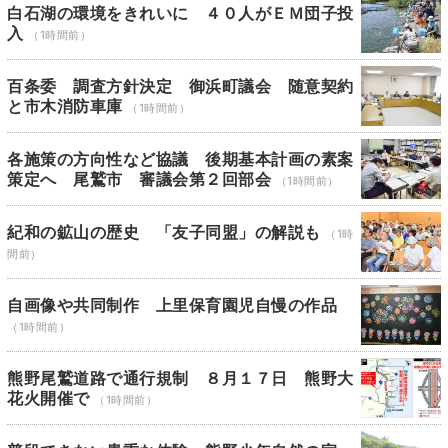
白石湖の環境をきれいに ４０人がＥＭ団子投
入
（1時間前）
百条委 調査方針決定 御浜町議会 随意契約
と市木消防車庫
（1時間前）
各施策の方向性など協議 後期基本計画の素案
策定へ 尾鷲市 審議会第２回部会
（1時間前）
紀和の鉱山の歴史 「友子同盟」の解説も
（1時
間前）
自画像や共同制作 上里保育園児自慢の作品
（1時間前）
熊野尾鷲道路で通行規制 ８月１７日 熊野大
花火開催で
（1時間前）