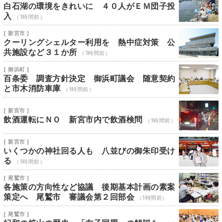
白石湖の環境をきれいに ４０人がＥＭ団子投
入
（1時間前）
[ 新宮市 ]
クーリングシェルター利用を 熱中症対策 公
共施設など３１か所
（1時間前）
[ 御浜町 ]
百条委 調査方針決定 御浜町議会 随意契約
と市木消防車庫
（1時間前）
[ 新宮市 ]
飲酒運転にＮＯ 新宮市内で飲酒検問
（1時間前）
[ 新宮市 ]
いくつかの神社回る人も 八並びの御朱印受け
る
（1時間前）
[ 尾鷲市 ]
各施策の方向性など協議 後期基本計画の素案
策定へ 尾鷲市 審議会第２回部会
（1時間前）
[ 尾鷲市 ]