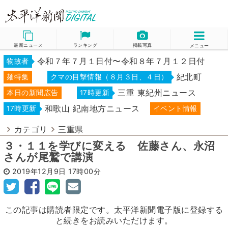
最新ニュース
ランキング
掲載写真
メニュー
令和７年７月１日付〜令和８年７月１２日付
物故者
紀北町
麺特集
クマの目撃情報（８月３日、４日）
三重 東紀州ニュース
本日の新聞広告
17時更新
和歌山 紀南地方ニュース
17時更新
イベント情報
カテゴリ
三重県
３・１１を学びに変える 佐藤さん、永沼
さんが尾鷲で講演
2019年12月9日
17時00分
この記事は購読者限定です。太平洋新聞電子版に登録する
と続きをお読みいただけます。