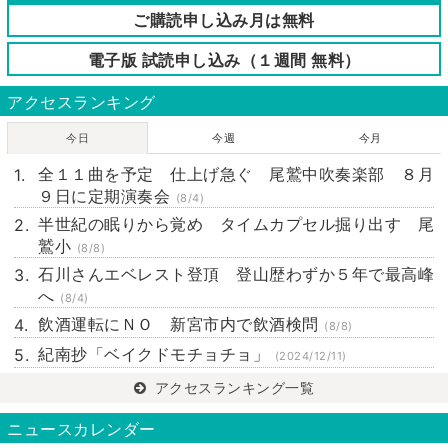
ご購読申し込み月は無料
電子版 試読申し込み（１週間 無料）
アクセスランキング
今日
今週
今月
全１１曲を予定 仕上げ急ぐ 尾鷲中吹奏楽部 ８月
９日に定期演奏会
(8/4)
半世紀の眠りから覚め タイムカプセル掘り出す 尾
鷲小
(8/8)
石川さんエベレスト登頂 登山歴わずか５年で最高峰
へ
(8/4)
飲酒運転にＮＯ 新宮市内で飲酒検問
(8/8)
紀南抄「ベイクドモチョチョ」
(2024/12/11)
アクセスランキング一覧
ニュースカレンダー