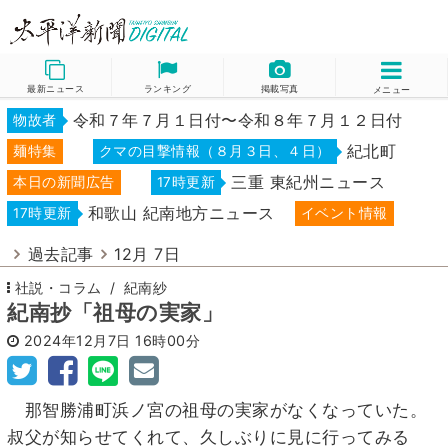
最新ニュース
ランキング
掲載写真
メニュー
令和７年７月１日付〜令和８年７月１２日付
物故者
紀北町
麺特集
クマの目撃情報（８月３日、４日）
三重 東紀州ニュース
本日の新聞広告
17時更新
和歌山 紀南地方ニュース
17時更新
イベント情報
過去記事
12月 7日
社説・コラム
紀南紗
紀南抄「祖母の実家」
2024年12月7日
16時00分
那智勝浦町浜ノ宮の祖母の実家がなくなっていた。
叔父が知らせてくれて、久しぶりに見に行ってみる