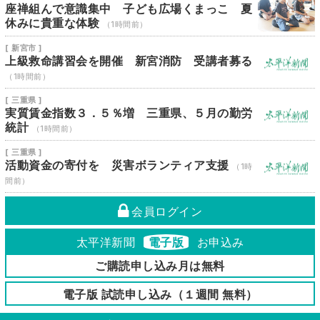
座禅組んで意識集中 子ども広場くまっこ 夏
休みに貴重な体験
（1時間前）
[ 新宮市 ]
上級救命講習会を開催 新宮消防 受講者募る
（1時間前）
[ 三重県 ]
実質賃金指数３．５％増 三重県、５月の勤労
統計
（1時間前）
[ 三重県 ]
活動資金の寄付を 災害ボランティア支援
（1時
間前）
会員ログイン
太平洋新聞
電子版
お申込み
ご購読申し込み月は無料
電子版 試読申し込み（１週間 無料）