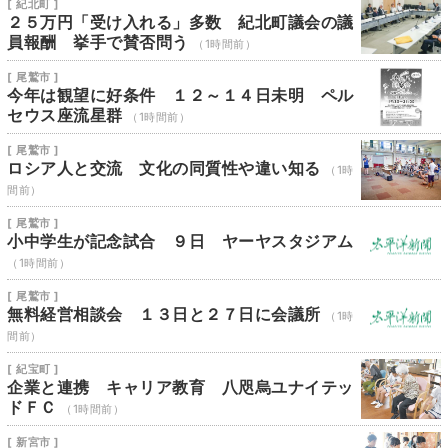
[ 紀北町 ]
２５万円「受け入れる」多数 紀北町議会の議
員報酬 挙手で賛否問う
（1時間前）
[ 尾鷲市 ]
今年は観望に好条件 １２～１４日未明 ペル
セウス座流星群
（1時間前）
[ 尾鷲市 ]
ロシア人と交流 文化の同質性や違い知る
（1時
間前）
[ 尾鷲市 ]
小中学生が記念試合 ９日 ヤーヤスタジアム
（1時間前）
[ 尾鷲市 ]
無料経営相談会 １３日と２７日に会議所
（1時
間前）
[ 紀宝町 ]
企業と連携 キャリア教育 八咫烏ユナイテッ
ドＦＣ
（1時間前）
[ 新宮市 ]