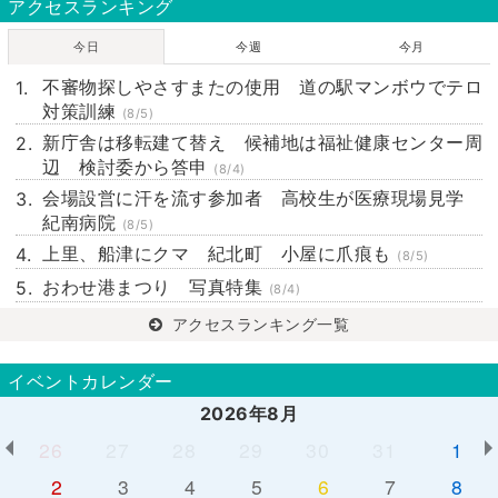
アクセスランキング
今日
今週
今月
不審物探しやさすまたの使用 道の駅マンボウでテロ
対策訓練
(8/5)
新庁舎は移転建て替え 候補地は福祉健康センター周
辺 検討委から答申
(8/4)
会場設営に汗を流す参加者 高校生が医療現場見学
紀南病院
(8/5)
上里、船津にクマ 紀北町 小屋に爪痕も
(8/5)
おわせ港まつり 写真特集
(8/4)
アクセスランキング一覧
イベントカレンダー
2026年8月
26
27
28
29
30
31
1
2
3
4
5
6
7
8