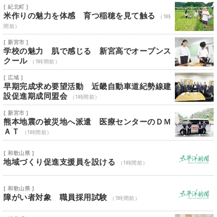
[ 紀北町 ]
米作りの魅力を体感 育つ稲穂を見て触る
（1時
間前）
[ 新宮市 ]
学校の魅力 肌で感じる 新宮高でオープンス
クール
（1時間前）
[ 広域 ]
早期完成求め要望活動 近畿自動車道紀勢線建
設促進期成同盟会
（1時間前）
[ 新宮市 ]
熊本地震の被災地へ派遣 医療センターのＤＭ
ＡＴ
（1時間前）
[ 和歌山県 ]
地域づくり促進支援員を設ける
（1時間前）
[ 和歌山県 ]
障がい者対象 職員採用試験
（1時間前）