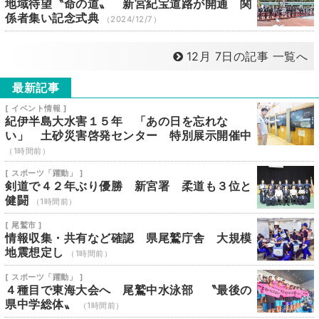
地域待望〝命の道〟 新宮紀宝道路が開通 関
係者集い記念式典
（2024/12/7）
12月 7日の記事 一覧へ
最新記事
[ イベント情報 ]
紀伊半島大水害１５年 「あの日を忘れな
い」 土砂災害啓発センター 特別展示開催中
（1時間前）
[ スポーツ「躍動」 ]
剣道で４２年ぶり優勝 新宮署 柔道も３位と
健闘
（1時間前）
[ 尾鷲市 ]
情報収集・共有など確認 県尾鷲庁舎 大規模
地震想定し
（1時間前）
[ スポーツ「躍動」 ]
４種目で東海大会へ 尾鷲中水泳部 〝最後の
県中学総体〟
（1時間前）