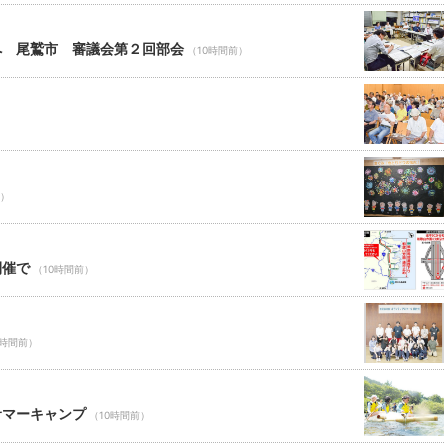
へ 尾鷲市 審議会第２回部会
（10時間前）
前）
開催で
（10時間前）
0時間前）
サマーキャンプ
（10時間前）