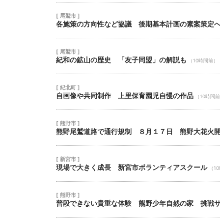
[ 尾鷲市 ]
各施策の方向性など協議 後期基本計画の素案策定
[ 尾鷲市 ]
紀和の鉱山の歴史 「友子同盟」の解説も
（10時間前）
[ 紀北町 ]
自画像や共同制作 上里保育園児自慢の作品
（10時間
[ 熊野市 ]
熊野尾鷲道路で通行規制 ８月１７日 熊野大花火
[ 新宮市 ]
現場で大きく成長 新宮市ボランティアスクール
（1
[ 熊野市 ]
普段できない貴重な体験 熊野少年自然の家 挑戦