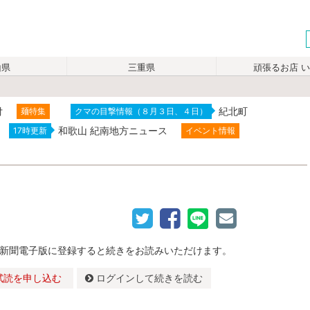
山県
三重県
頑張るお店 
付
紀北町
麺特集
クマの目撃情報（８月３日、４日）
和歌山 紀南地方ニュース
17時更新
イベント情報
新聞電子版に登録すると続きをお読みいただけます。
試読を申し込む
ログインして続きを読む