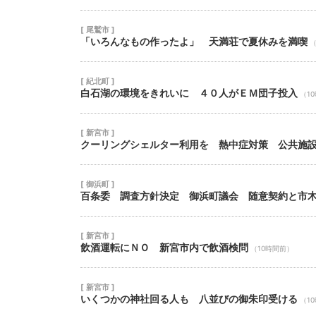
[ 尾鷲市 ]
「いろんなもの作ったよ」 天満荘で夏休みを満喫
（
[ 紀北町 ]
白石湖の環境をきれいに ４０人がＥＭ団子投入
（1
[ 新宮市 ]
クーリングシェルター利用を 熱中症対策 公共施
[ 御浜町 ]
百条委 調査方針決定 御浜町議会 随意契約と市
[ 新宮市 ]
飲酒運転にＮＯ 新宮市内で飲酒検問
（10時間前）
[ 新宮市 ]
いくつかの神社回る人も 八並びの御朱印受ける
（1