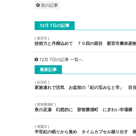
前の記事
12月 7日の記事
[ 新宮市 ]
技術力と丹精込めて ７０回の節目 新宮市農林産
12月 7日の記事 一覧へ
最新記事
[ 紀宝町 ]
家族連れで活気 お盆前の「紀の宝みなと市」 目
[ 那智勝浦町 ]
夜の足湯 幻想的に 那智勝浦町 にぎわい市場横
[ 尾鷲市 ]
半世紀の眠りから覚め タイムカプセル掘り出す 