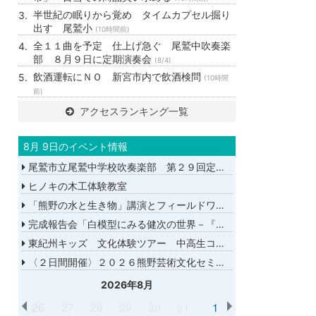
半世紀の眠りから覚め タイムカプセル掘り
出す 尾鷲小
(10時間前)
全１１曲を予定 仕上げ急ぐ 尾鷲中吹奏楽
部 ８月９日に定期演奏会
(8/4)
飲酒運転にＮＯ 新宮市内で飲酒検問
(10時間
前)
アクセスランキング一覧
8月 9日のイベント情報
尾鷲市立尾鷲中学校吹奏楽部 第２９回定期演奏会
ヒノキの木工体験教室
「熊野の水と生き物」講演とフィールドワーク
完成報告会「白模型にみる健次の世界－『千年の愉楽』『奇蹟』より－」
東紀州キッズ 文化体験ツアー 中高生コース
〈２日間開催〉２０２６熊野芸術文化セミナー
2026年8月
26
27
28
29
30
31
1