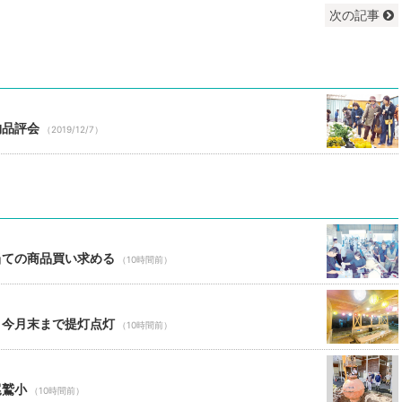
次の記事
物品評会
（2019/12/7）
当ての商品買い求める
（10時間前）
 今月末まで提灯点灯
（10時間前）
尾鷲小
（10時間前）