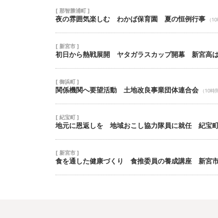
[ 那智勝浦町 ]
夜の雰囲気楽しむ わかば保育園 夏の恒例行事
（1
[ 新宮市 ]
初日から熱戦展開 ヤタガラスカップ開幕 新宮高
[ 御浜町 ]
関係機関へ要望活動 土地改良事業団体連合会
（10時
[ 紀宝町 ]
地元に恩返しを 地域おこし協力隊員に就任 紀宝
[ 新宮市 ]
食を通した健康づくり 食推委員の養成講座 新宮