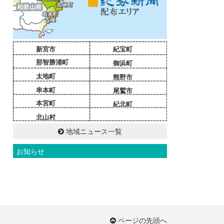
新宮市
紀宝町
那智勝浦町
御浜町
太地町
熊野市
串本町
尾鷲市
本宮町
紀北町
北山村
地域ニュース一覧
お知らせ
ページの先頭へ