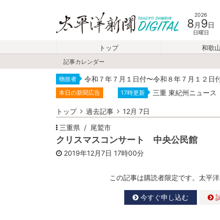
2026
8
9
月
日
日曜日
トップ
和歌
記事カレンダー
令和７年７月１日付〜令和８年７月１２日
物故者
三重 東紀州ニュース
本日の新聞広告
17時更新
トップ
過去記事
12月 7日
三重県
尾鷲市
クリスマスコンサート 中央公民館
2019年12月7日
17時00分
この記事は購読者限定です。太平洋
今すぐ申し込む