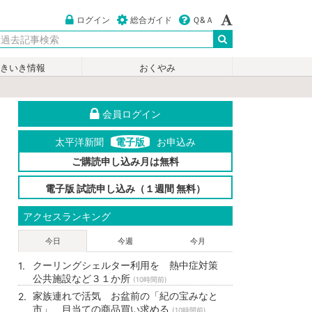
ログイン
総合ガイド
Ｑ&Ａ
いきいき情報
おくやみ
会員ログイン
太平洋新聞
電子版
お申込み
ご購読申し込み月は無料
電子版 試読申し込み（１週間 無料）
アクセスランキング
今日
今週
今月
クーリングシェルター利用を 熱中症対策
公共施設など３１か所
(10時間前)
家族連れで活気 お盆前の「紀の宝みなと
市」 目当ての商品買い求める
(10時間前)