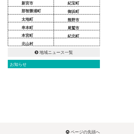
新宮市
紀宝町
那智勝浦町
御浜町
太地町
熊野市
串本町
尾鷲市
本宮町
紀北町
北山村
地域ニュース一覧
お知らせ
ページの先頭へ