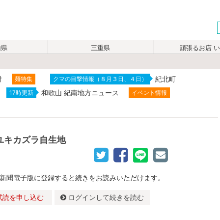
山県
三重県
頑張るお店 
付
紀北町
麺特集
クマの目撃情報（８月３日、４日）
和歌山 紀南地方ニュース
17時更新
イベント情報
ユキカズラ自生地
新聞電子版に登録すると続きをお読みいただけます。
試読を申し込む
ログインして続きを読む