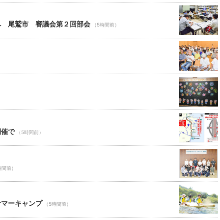
へ 尾鷲市 審議会第２回部会
（5時間前）
）
開催で
（5時間前）
時間前）
サマーキャンプ
（5時間前）