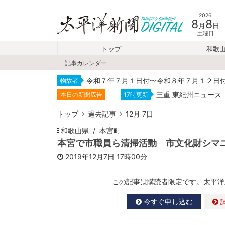
2026
8
8
月
日
土曜日
トップ
和歌
記事カレンダー
令和７年７月１日付〜令和８年７月１２日
物故者
三重 東紀州ニュース
本日の新聞広告
17時更新
トップ
過去記事
12月 7日
和歌山県
本宮町
本宮で市職員ら清掃活動 市文化財シマ
2019年12月7日
17時00分
この記事は購読者限定です。太平洋
今すぐ申し込む