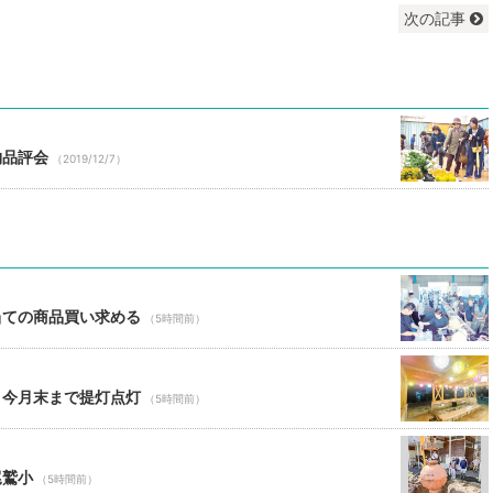
次の記事
物品評会
（2019/12/7）
当ての商品買い求める
（5時間前）
 今月末まで提灯点灯
（5時間前）
尾鷲小
（5時間前）