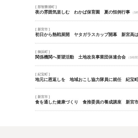
[ 那智勝浦町 ]
夜の雰囲気楽しむ わかば保育園 夏の恒例行事
（5
[ 新宮市 ]
初日から熱戦展開 ヤタガラスカップ開幕 新宮高
[ 御浜町 ]
関係機関へ要望活動 土地改良事業団体連合会
（5時
[ 紀宝町 ]
地元に恩返しを 地域おこし協力隊員に就任 紀宝
[ 新宮市 ]
食を通した健康づくり 食推委員の養成講座 新宮