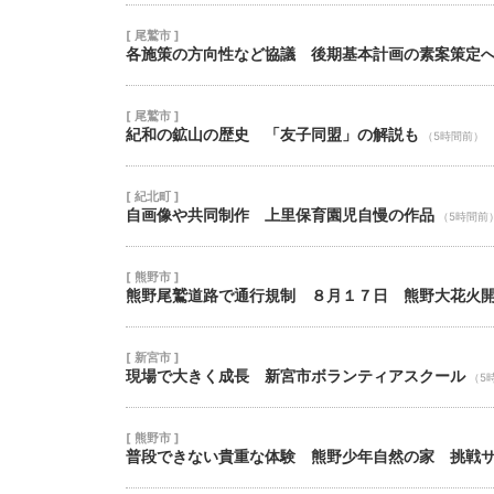
[ 尾鷲市 ]
各施策の方向性など協議 後期基本計画の素案策定
[ 尾鷲市 ]
紀和の鉱山の歴史 「友子同盟」の解説も
（5時間前）
[ 紀北町 ]
自画像や共同制作 上里保育園児自慢の作品
（5時間前
[ 熊野市 ]
熊野尾鷲道路で通行規制 ８月１７日 熊野大花火
[ 新宮市 ]
現場で大きく成長 新宮市ボランティアスクール
（5
[ 熊野市 ]
普段できない貴重な体験 熊野少年自然の家 挑戦