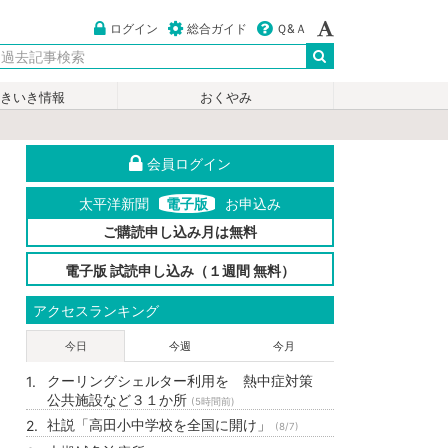
ログイン
総合ガイド
Ｑ&Ａ
いきいき情報
おくやみ
会員ログイン
太平洋新聞
電子版
お申込み
ご購読申し込み月は無料
電子版 試読申し込み（１週間 無料）
アクセスランキング
今日
今週
今月
クーリングシェルター利用を 熱中症対策
公共施設など３１か所
(5時間前)
社説「高田小中学校を全国に開け」
(8/7)