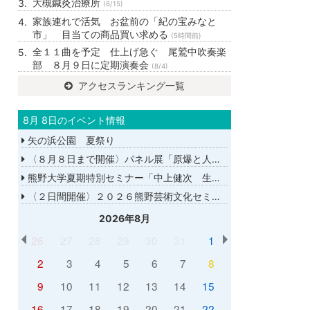
大槻鍼灸治療所
(6/15)
家族連れで活気 お盆前の「紀の宝みなと
市」 目当ての商品買い求める
(5時間前)
全１１曲を予定 仕上げ急ぐ 尾鷲中吹奏楽
部 ８月９日に定期演奏会
(8/4)
アクセスランキング一覧
8月 8日のイベント情報
矢の浜公園 夏祭り
〈８月８日まで開催〉パネル展「原爆と人間展」
熊野大学夏期特別セミナー「中上健次 生誕８０年－時代へのまなざし－」
〈２日間開催〉２０２６熊野芸術文化セミナー
2026年8月
26
27
28
29
30
31
1
2
3
4
5
6
7
8
9
10
11
12
13
14
15
16
17
18
19
20
21
22