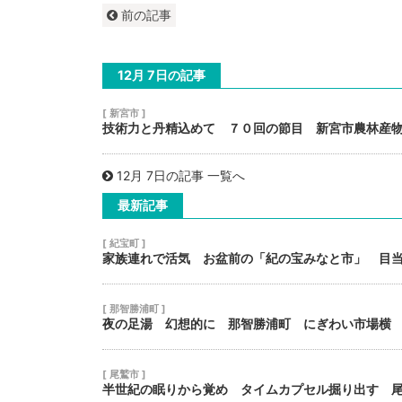
前の記事
12月 7日の記事
[ 新宮市 ]
技術力と丹精込めて ７０回の節目 新宮市農林産
12月 7日の記事 一覧へ
最新記事
[ 紀宝町 ]
家族連れで活気 お盆前の「紀の宝みなと市」 目
[ 那智勝浦町 ]
夜の足湯 幻想的に 那智勝浦町 にぎわい市場横
[ 尾鷲市 ]
半世紀の眠りから覚め タイムカプセル掘り出す 