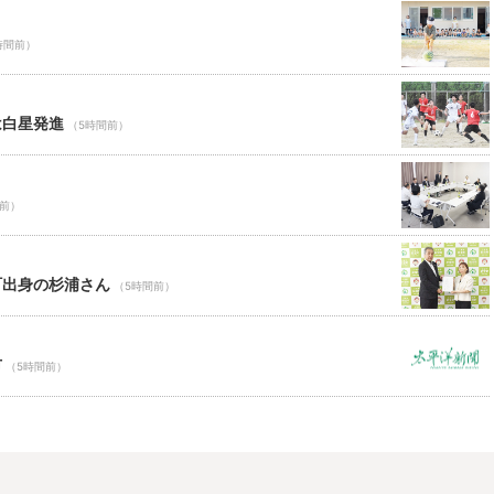
時間前）
は白星発進
（5時間前）
間前）
町出身の杉浦さん
（5時間前）
市
（5時間前）