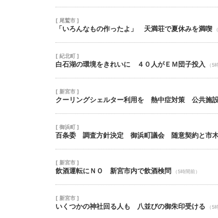
[ 尾鷲市 ]
「いろんなもの作ったよ」 天満荘で夏休みを満喫
[ 紀北町 ]
白石湖の環境をきれいに ４０人がＥＭ団子投入
（5
[ 新宮市 ]
クーリングシェルター利用を 熱中症対策 公共施
[ 御浜町 ]
百条委 調査方針決定 御浜町議会 随意契約と市
[ 新宮市 ]
飲酒運転にＮＯ 新宮市内で飲酒検問
（5時間前）
[ 新宮市 ]
いくつかの神社回る人も 八並びの御朱印受ける
（5