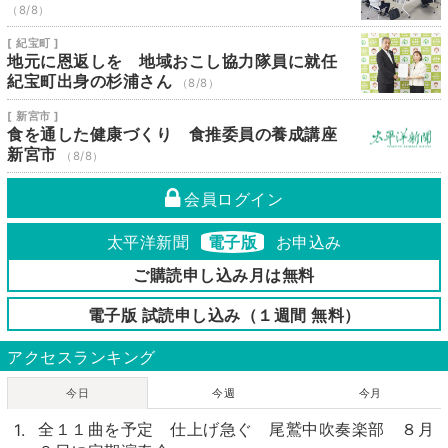
（8/8）
[ 紀宝町 ]
地元に恩返しを 地域おこし協力隊員に就任
紀宝町出身の杉浦さん
（8/8）
[ 新宮市 ]
食を通した健康づくり 食推委員の養成講座
新宮市
（8/8）
会員ログイン
太平洋新聞
電子版
お申込み
ご購読申し込み月は無料
電子版 試読申し込み（１週間 無料）
アクセスランキング
今日
今週
今月
全１１曲を予定 仕上げ急ぐ 尾鷲中吹奏楽部 ８月