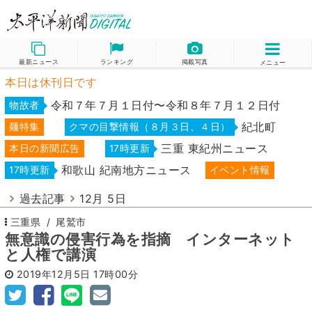
最新ニュース
ランキング
掲載写真
メニュー
本日は休刊日です
令和７年７月１日付〜令和８年７月１２日付
物故者
紀北町
麺特集
クマの目撃情報（８月３日、４日）
三重 東紀州ニュース
本日の新聞広告
17時更新
和歌山 紀南地方ニュース
17時更新
イベント情報
過去記事
12月 5日
三重県
尾鷲市
無意識の侵害行為を指摘 インターネット
と人権で講演
2019年12月5日
17時00分