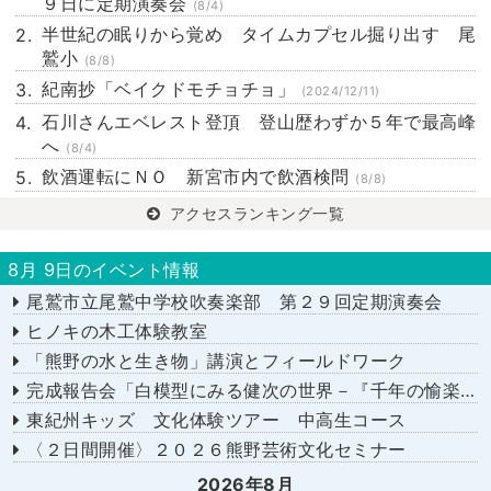
９日に定期演奏会
(8/4)
半世紀の眠りから覚め タイムカプセル掘り出す 尾
鷲小
(8/8)
紀南抄「ベイクドモチョチョ」
(2024/12/11)
石川さんエベレスト登頂 登山歴わずか５年で最高峰
へ
(8/4)
飲酒運転にＮＯ 新宮市内で飲酒検問
(8/8)
アクセスランキング一覧
8月 9日のイベント情報
尾鷲市立尾鷲中学校吹奏楽部 第２９回定期演奏会
ヒノキの木工体験教室
「熊野の水と生き物」講演とフィールドワーク
完成報告会「白模型にみる健次の世界－『千年の愉楽』『奇蹟』より－」
東紀州キッズ 文化体験ツアー 中高生コース
〈２日間開催〉２０２６熊野芸術文化セミナー
2026年8月