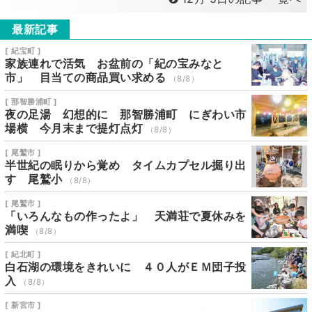
最新記事
[ 紀宝町 ]
家族連れで活気 お盆前の「紀の宝みなと
市」 目当ての商品買い求める
（8/8）
[ 那智勝浦町 ]
夜の足湯 幻想的に 那智勝浦町 にぎわい市
場横 今月末まで提灯点灯
（8/8）
[ 尾鷲市 ]
半世紀の眠りから覚め タイムカプセル掘り出
す 尾鷲小
（8/8）
[ 尾鷲市 ]
「いろんなもの作ったよ」 天満荘で夏休みを
満喫
（8/8）
[ 紀北町 ]
白石湖の環境をきれいに ４０人がＥＭ団子投
入
（8/8）
[ 新宮市 ]