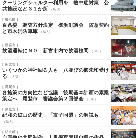
クーリングシェルター利用を 熱中症対策 公
共施設など３１か所
（8/8）
[ 御浜町 ]
百条委 調査方針決定 御浜町議会 随意契約
と市木消防車庫
（8/8）
[ 新宮市 ]
飲酒運転にＮＯ 新宮市内で飲酒検問
（8/8）
[ 新宮市 ]
いくつかの神社回る人も 八並びの御朱印受け
る
（8/8）
[ 尾鷲市 ]
各施策の方向性など協議 後期基本計画の素案
策定へ 尾鷲市 審議会第２回部会
（8/8）
[ 尾鷲市 ]
紀和の鉱山の歴史 「友子同盟」の解説も
（8/8）
[ 紀北町 ]
自画像や共同制作 上里保育園児自慢の作品