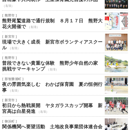
（8/8）
[ 熊野市 ]
熊野尾鷲道路で通行規制 ８月１７日 熊野大
花火開催で
（8/8）
[ 新宮市 ]
現場で大きく成長 新宮市ボランティアスクー
ル
（8/8）
[ 熊野市 ]
普段できない貴重な体験 熊野少年自然の家
挑戦サマーキャンプ
（8/8）
[ 那智勝浦町 ]
夜の雰囲気楽しむ わかば保育園 夏の恒例行
事
（8/8）
[ 新宮市 ]
初日から熱戦展開 ヤタガラスカップ開幕 新
宮高は白星発進
（8/8）
[ 御浜町 ]
関係機関へ要望活動 土地改良事業団体連合会