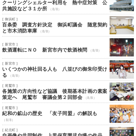
クーリングシェルター利用を 熱中症対策 公
共施設など３１か所
（8/8）
[ 御浜町 ]
百条委 調査方針決定 御浜町議会 随意契約
と市木消防車庫
（8/8）
[ 新宮市 ]
飲酒運転にＮＯ 新宮市内で飲酒検問
（8/8）
[ 新宮市 ]
いくつかの神社回る人も 八並びの御朱印受け
る
（8/8）
[ 尾鷲市 ]
各施策の方向性など協議 後期基本計画の素案
策定へ 尾鷲市 審議会第２回部会
（8/8）
[ 尾鷲市 ]
紀和の鉱山の歴史 「友子同盟」の解説も
（8/8）
[ 紀北町 ]
自画像や共同制作 上里保育園児自慢の作品