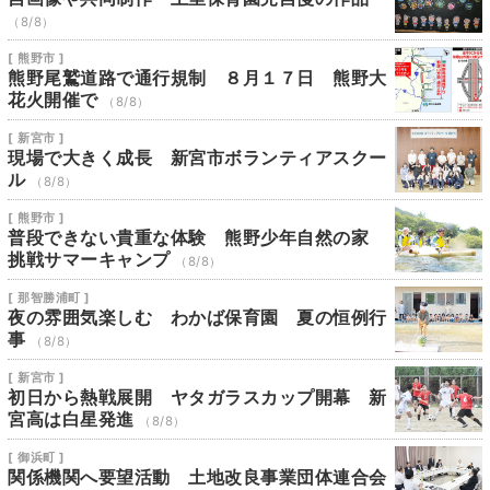
（8/8）
[ 熊野市 ]
熊野尾鷲道路で通行規制 ８月１７日 熊野大
花火開催で
（8/8）
[ 新宮市 ]
現場で大きく成長 新宮市ボランティアスクー
ル
（8/8）
[ 熊野市 ]
普段できない貴重な体験 熊野少年自然の家
挑戦サマーキャンプ
（8/8）
[ 那智勝浦町 ]
夜の雰囲気楽しむ わかば保育園 夏の恒例行
事
（8/8）
[ 新宮市 ]
初日から熱戦展開 ヤタガラスカップ開幕 新
宮高は白星発進
（8/8）
[ 御浜町 ]
関係機関へ要望活動 土地改良事業団体連合会