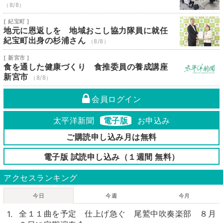
（8/8）
[ 紀宝町 ]
地元に恩返しを 地域おこし協力隊員に就任
紀宝町出身の杉浦さん
（8/8）
[ 新宮市 ]
食を通した健康づくり 食推委員の養成講座
新宮市
（8/8）
会員ログイン
太平洋新聞
電子版
お申込み
ご購読申し込み月は無料
電子版 試読申し込み（１週間 無料）
アクセスランキング
今日
今週
今月
全１１曲を予定 仕上げ急ぐ 尾鷲中吹奏楽部 ８月