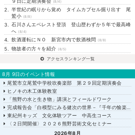
９日に定期演奏会
(8/4)
半世紀の眠りから覚め タイムカプセル掘り出す 尾
鷲小
(8/8)
石川さんエベレスト登頂 登山歴わずか５年で最高峰
へ
(8/4)
飲酒運転にＮＯ 新宮市内で飲酒検問
(8/8)
物故者の方々を紹介
(8/5)
アクセスランキング一覧
8月 9日のイベント情報
尾鷲市立尾鷲中学校吹奏楽部 第２９回定期演奏会
ヒノキの木工体験教室
「熊野の水と生き物」講演とフィールドワーク
完成報告会「白模型にみる健次の世界－『千年の愉楽』『奇蹟』より－」
東紀州キッズ 文化体験ツアー 中高生コース
〈２日間開催〉２０２６熊野芸術文化セミナー
2026年8月