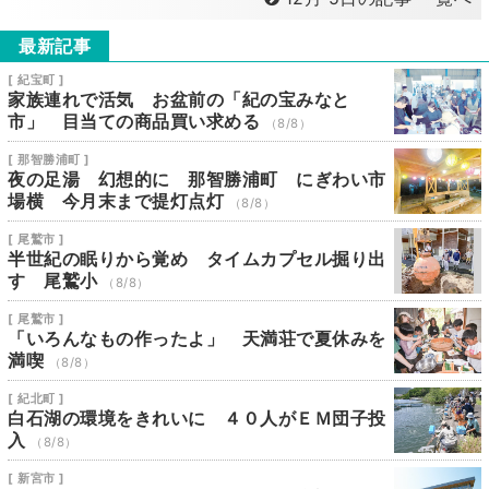
最新記事
[ 紀宝町 ]
家族連れで活気 お盆前の「紀の宝みなと
市」 目当ての商品買い求める
（8/8）
[ 那智勝浦町 ]
夜の足湯 幻想的に 那智勝浦町 にぎわい市
場横 今月末まで提灯点灯
（8/8）
[ 尾鷲市 ]
半世紀の眠りから覚め タイムカプセル掘り出
す 尾鷲小
（8/8）
[ 尾鷲市 ]
「いろんなもの作ったよ」 天満荘で夏休みを
満喫
（8/8）
[ 紀北町 ]
白石湖の環境をきれいに ４０人がＥＭ団子投
入
（8/8）
[ 新宮市 ]