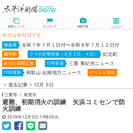
最新ニュース
ランキング
掲載写真
メニュー
本日は休刊日です
令和７年７月１日付〜令和８年７月１２日付
物故者
紀北町
麺特集
クマの目撃情報（８月３日、４日）
三重 東紀州ニュース
本日の新聞広告
17時更新
和歌山 紀南地方ニュース
17時更新
イベント情報
過去記事
12月 5日
三重県
尾鷲市
避難、初期消火の訓練 矢浜コミセンで防
火訓練
2019年12月5日
17時00分