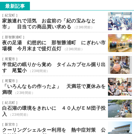
最新記事
[ 紀宝町 ]
家族連れで活気 お盆前の「紀の宝みなと
市」 目当ての商品買い求める
（23時間前）
[ 那智勝浦町 ]
夜の足湯 幻想的に 那智勝浦町 にぎわい市
場横 今月末まで提灯点灯
（23時間前）
[ 尾鷲市 ]
半世紀の眠りから覚め タイムカプセル掘り出
す 尾鷲小
（23時間前）
[ 尾鷲市 ]
「いろんなもの作ったよ」 天満荘で夏休みを
満喫
（23時間前）
[ 紀北町 ]
白石湖の環境をきれいに ４０人がＥＭ団子投
入
（23時間前）
[ 新宮市 ]
クーリングシェルター利用を 熱中症対策 公