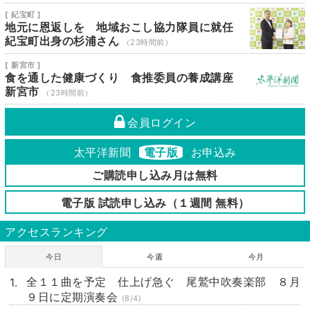
[ 紀宝町 ]
地元に恩返しを 地域おこし協力隊員に就任
紀宝町出身の杉浦さん
（23時間前）
[ 新宮市 ]
食を通した健康づくり 食推委員の養成講座
新宮市
（23時間前）
会員ログイン
太平洋新聞
電子版
お申込み
ご購読申し込み月は無料
電子版 試読申し込み（１週間 無料）
アクセスランキング
今日
今週
今月
全１１曲を予定 仕上げ急ぐ 尾鷲中吹奏楽部 ８月
９日に定期演奏会
(8/4)