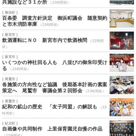
共施設など３１か所
（23時間前）
[ 御浜町 ]
百条委 調査方針決定 御浜町議会 随意契約
と市木消防車庫
（23時間前）
[ 新宮市 ]
飲酒運転にＮＯ 新宮市内で飲酒検問
（23時間
前）
[ 新宮市 ]
いくつかの神社回る人も 八並びの御朱印受け
る
（23時間前）
[ 尾鷲市 ]
各施策の方向性など協議 後期基本計画の素案
策定へ 尾鷲市 審議会第２回部会
（23時間前）
[ 尾鷲市 ]
紀和の鉱山の歴史 「友子同盟」の解説も
（23
時間前）
[ 紀北町 ]
自画像や共同制作 上里保育園児自慢の作品
（23時間前）