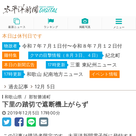
最新ニュース
ランキング
掲載写真
メニュー
本日は休刊日です
令和７年７月１日付〜令和８年７月１２日付
物故者
紀北町
麺特集
クマの目撃情報（８月３日、４日）
三重 東紀州ニュース
本日の新聞広告
17時更新
和歌山 紀南地方ニュース
17時更新
イベント情報
過去記事
12月 5日
和歌山県
那智勝浦町
下里の踏切で遮断機上がらず
2019年12月5日
17時00分
この記事は購読者限定です。太平洋新聞電子版に登録する