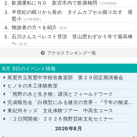
飲酒運転にＮＯ 新宮市内で飲酒検問
(23時間前)
半世紀の眠りから覚め タイムカプセル掘り出す 尾
鷲小
(23時間前)
物故者の方々を紹介
(8/5)
石川さんエベレスト登頂 登山歴わずか５年で最高峰
へ
(8/4)
アクセスランキング一覧
8月 9日のイベント情報
尾鷲市立尾鷲中学校吹奏楽部 第２９回定期演奏会
ヒノキの木工体験教室
「熊野の水と生き物」講演とフィールドワーク
完成報告会「白模型にみる健次の世界－『千年の愉楽』『奇蹟』より－」
東紀州キッズ 文化体験ツアー 中高生コース
〈２日間開催〉２０２６熊野芸術文化セミナー
2026年8月