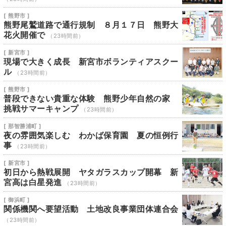
[ 熊野市 ]
熊野尾鷲道路で通行規制 ８月１７日 熊野大
花火開催で
（23時間前）
[ 新宮市 ]
現場で大きく成長 新宮市ボランティアスクー
ル
（23時間前）
[ 熊野市 ]
普段できない貴重な体験 熊野少年自然の家
挑戦サマーキャンプ
（23時間前）
[ 那智勝浦町 ]
夜の雰囲気楽しむ わかば保育園 夏の恒例行
事
（23時間前）
[ 新宮市 ]
初日から熱戦展開 ヤタガラスカップ開幕 新
宮高は白星発進
（23時間前）
[ 御浜町 ]
関係機関へ要望活動 土地改良事業団体連合会
（23時間前）