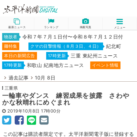
最新ニュース
ランキング
掲載写真
メニュー
令和７年７月１日付〜令和８年７月１２日付
物故者
紀北町
麺特集
クマの目撃情報（８月３日、４日）
三重 東紀州ニュース
本日の新聞広告
17時更新
和歌山 紀南地方ニュース
17時更新
イベント情報
過去記事
10月 8日
三重県
一輪車やダンス 練習成果を披露 さわや
かな秋晴れにめぐまれ
2019年10月8日
17時00分
この記事は購読者限定です。太平洋新聞電子版に登録する