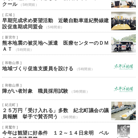
クール
（5時間前）
[ 広域 ]
早期完成求め要望活動 近畿自動車道紀勢線建
設促進期成同盟会
（5時間前）
[ 新宮市 ]
熊本地震の被災地へ派遣 医療センターのＤＭ
ＡＴ
（5時間前）
[ 和歌山県 ]
地域づくり促進支援員を設ける
（5時間前）
[ 和歌山県 ]
障がい者対象 職員採用試験
（5時間前）
[ 紀北町 ]
２５万円「受け入れる」多数 紀北町議会の議
員報酬 挙手で賛否問う
（5時間前）
[ 尾鷲市 ]
今年は観望に好条件 １２～１４日未明 ペル