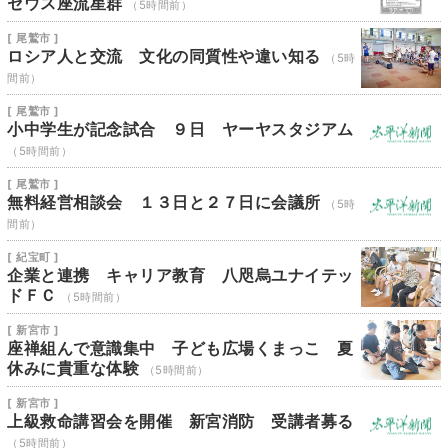
セウス座流星群
（5時間前）
[ 尾鷲市 ]
ロシア人と交流 文化の同質性や違い知る
（5時
間前）
[ 尾鷲市 ]
小中学生が記念試合 ９日 ヤーヤスタジアム
（5時間前）
[ 尾鷲市 ]
無料経営相談会 １３日と２７日に会議所
（5時
間前）
[ 紀宝町 ]
企業と連携 キャリア教育 八咫烏ユナイテッ
ドＦＣ
（5時間前）
[ 新宮市 ]
座禅組んで意識集中 子ども広場くまっこ 夏
休みに貴重な体験
（5時間前）
[ 新宮市 ]
上級救命講習会を開催 新宮消防 受講者募る
（5時間前）