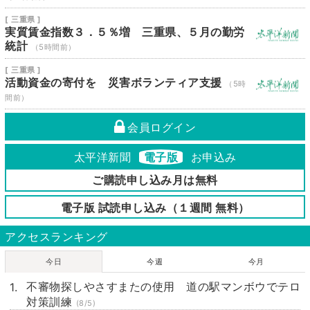
[ 三重県 ]
実質賃金指数３．５％増 三重県、５月の勤労
統計
（5時間前）
[ 三重県 ]
活動資金の寄付を 災害ボランティア支援
（5時
間前）
会員ログイン
太平洋新聞
電子版
お申込み
ご購読申し込み月は無料
電子版 試読申し込み（１週間 無料）
アクセスランキング
今日
今週
今月
不審物探しやさすまたの使用 道の駅マンボウでテロ
対策訓練
(8/5)