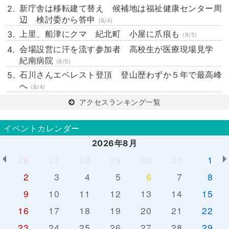
新庁舎は移転建て替え 候補地は福祉健康センター周
辺 検討委から答申
(8/4)
上里、船津にクマ 紀北町 小屋に爪痕も
(8/5)
会場設営に汗を流す参加者 高校生が医療現場見学
紀南病院
(8/5)
石川さんエベレスト登頂 登山歴わずか５年で最高峰
へ
(8/4)
アクセスランキング一覧
イベントカレンダー
2026年8月
26
27
28
29
30
31
1
2
3
4
5
6
7
8
9
10
11
12
13
14
15
16
17
18
19
20
21
22
23
24
25
26
27
28
29