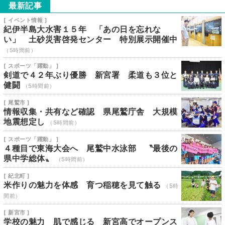
最新記事
[ イベント情報 ]
紀伊半島大水害１５年 「あの日を忘れな
い」 土砂災害啓発センター 特別展示開催中
（5時間前）
[ スポーツ「躍動」 ]
剣道で４２年ぶり優勝 新宮署 柔道も３位と
健闘
（5時間前）
[ 尾鷲市 ]
情報収集・共有など確認 県尾鷲庁舎 大規模
地震想定し
（5時間前）
[ スポーツ「躍動」 ]
４種目で東海大会へ 尾鷲中水泳部 〝最後の
県中学総体〟
（5時間前）
[ 紀北町 ]
米作りの魅力を体感 育つ稲穂を見て触る
（5時
間前）
[ 新宮市 ]
学校の魅力 肌で感じる 新宮高でオープンス