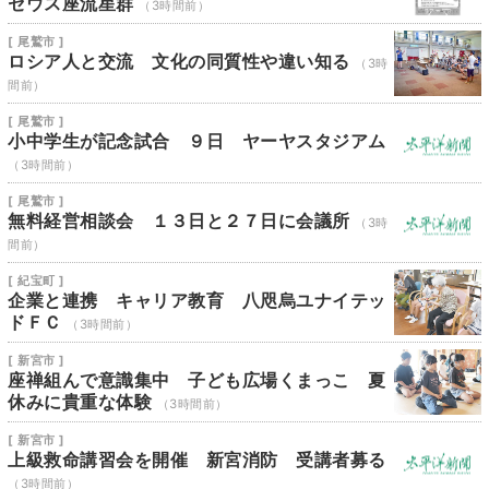
セウス座流星群
（3時間前）
[ 尾鷲市 ]
ロシア人と交流 文化の同質性や違い知る
（3時
間前）
[ 尾鷲市 ]
小中学生が記念試合 ９日 ヤーヤスタジアム
（3時間前）
[ 尾鷲市 ]
無料経営相談会 １３日と２７日に会議所
（3時
間前）
[ 紀宝町 ]
企業と連携 キャリア教育 八咫烏ユナイテッ
ドＦＣ
（3時間前）
[ 新宮市 ]
座禅組んで意識集中 子ども広場くまっこ 夏
休みに貴重な体験
（3時間前）
[ 新宮市 ]
上級救命講習会を開催 新宮消防 受講者募る
（3時間前）