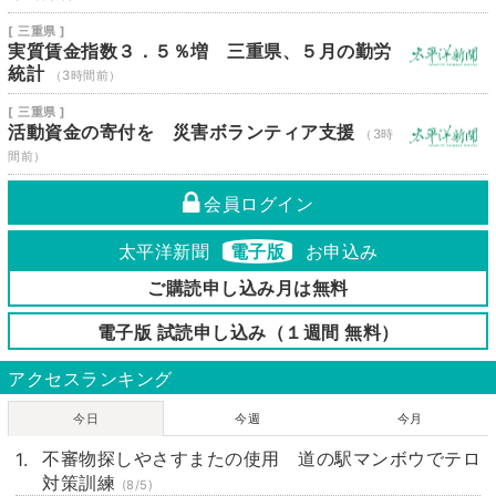
[ 三重県 ]
実質賃金指数３．５％増 三重県、５月の勤労
統計
（3時間前）
[ 三重県 ]
活動資金の寄付を 災害ボランティア支援
（3時
間前）
会員ログイン
太平洋新聞
電子版
お申込み
ご購読申し込み月は無料
電子版 試読申し込み（１週間 無料）
アクセスランキング
今日
今週
今月
不審物探しやさすまたの使用 道の駅マンボウでテロ
対策訓練
(8/5)