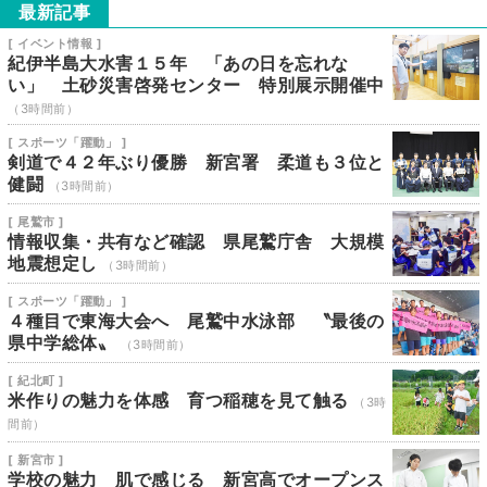
最新記事
[ イベント情報 ]
紀伊半島大水害１５年 「あの日を忘れな
い」 土砂災害啓発センター 特別展示開催中
（3時間前）
[ スポーツ「躍動」 ]
剣道で４２年ぶり優勝 新宮署 柔道も３位と
健闘
（3時間前）
[ 尾鷲市 ]
情報収集・共有など確認 県尾鷲庁舎 大規模
地震想定し
（3時間前）
[ スポーツ「躍動」 ]
４種目で東海大会へ 尾鷲中水泳部 〝最後の
県中学総体〟
（3時間前）
[ 紀北町 ]
米作りの魅力を体感 育つ稲穂を見て触る
（3時
間前）
[ 新宮市 ]
学校の魅力 肌で感じる 新宮高でオープンス