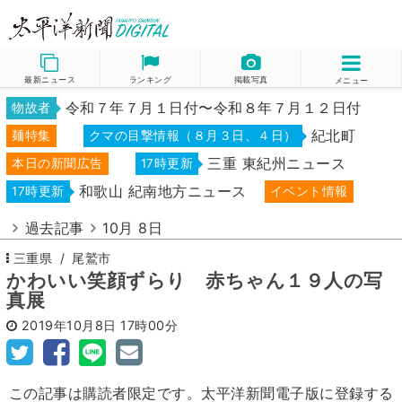
最新ニュース
ランキング
掲載写真
メニュー
令和７年７月１日付〜令和８年７月１２日付
物故者
紀北町
麺特集
クマの目撃情報（８月３日、４日）
三重 東紀州ニュース
本日の新聞広告
17時更新
和歌山 紀南地方ニュース
17時更新
イベント情報
過去記事
10月 8日
三重県
尾鷲市
かわいい笑顔ずらり 赤ちゃん１９人の写
真展
2019年10月8日
17時00分
この記事は購読者限定です。太平洋新聞電子版に登録する