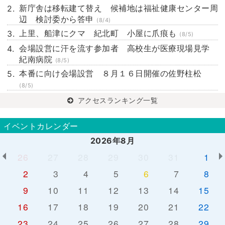
新庁舎は移転建て替え 候補地は福祉健康センター周
辺 検討委から答申
(8/4)
上里、船津にクマ 紀北町 小屋に爪痕も
(8/5)
会場設営に汗を流す参加者 高校生が医療現場見学
紀南病院
(8/5)
本番に向け会場設営 ８月１６日開催の佐野柱松
(8/5)
アクセスランキング一覧
イベントカレンダー
2026年8月
26
27
28
29
30
31
1
2
3
4
5
6
7
8
9
10
11
12
13
14
15
16
17
18
19
20
21
22
23
24
25
26
27
28
29