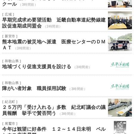
クール
（3時間前）
[ 広域 ]
早期完成求め要望活動 近畿自動車道紀勢線建
設促進期成同盟会
（3時間前）
[ 新宮市 ]
熊本地震の被災地へ派遣 医療センターのＤＭ
ＡＴ
（3時間前）
[ 和歌山県 ]
地域づくり促進支援員を設ける
（3時間前）
[ 和歌山県 ]
障がい者対象 職員採用試験
（3時間前）
[ 紀北町 ]
２５万円「受け入れる」多数 紀北町議会の議
員報酬 挙手で賛否問う
（3時間前）
[ 尾鷲市 ]
今年は観望に好条件 １２～１４日未明 ペル