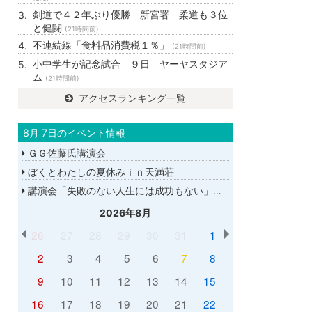
剣道で４２年ぶり優勝 新宮署 柔道も３位
と健闘
(21時間前)
不連続線「食料品消費税１％」
(21時間前)
小中学生が記念試合 ９日 ヤーヤスタジア
ム
(21時間前)
アクセスランキング一覧
8月 7日のイベント情報
ＧＧ佐藤氏講演会
ぼくとわたしの夏休みｉｎ天満荘
講演会「失敗のない人生には成功もない」講師：ＧＧ佐藤さん
2026年8月
26
27
28
29
30
31
1
2
3
4
5
6
7
8
9
10
11
12
13
14
15
16
17
18
19
20
21
22