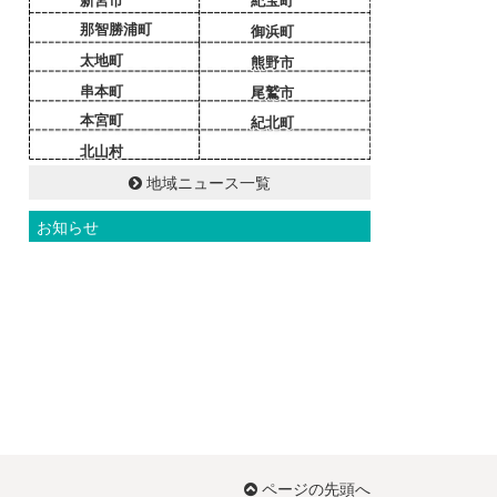
新宮市
紀宝町
那智勝浦町
御浜町
太地町
熊野市
串本町
尾鷲市
本宮町
紀北町
北山村
地域ニュース一覧
お知らせ
ページの先頭へ