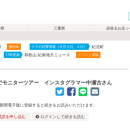
山県
三重県
頑張るお店 
付
紀北町
麺特集
クマの目撃情報（８月３日、４日）
和歌山 紀南地方ニュース
17時更新
イベント情報
でモニターツアー インスタグラマー中瀬古さん
新聞電子版に登録すると続きをお読みいただけます。
試読を申し込む
ログインして続きを読む