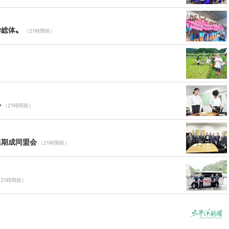
学総体〟
（21時間前）
ル
（21時間前）
進期成同盟会
（21時間前）
21時間前）