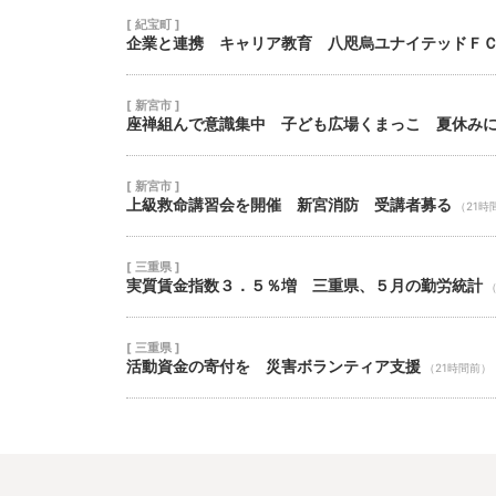
[ 紀宝町 ]
企業と連携 キャリア教育 八咫烏ユナイテッドＦ
[ 新宮市 ]
座禅組んで意識集中 子ども広場くまっこ 夏休み
[ 新宮市 ]
上級救命講習会を開催 新宮消防 受講者募る
（21時
[ 三重県 ]
実質賃金指数３．５％増 三重県、５月の勤労統計
（
[ 三重県 ]
活動資金の寄付を 災害ボランティア支援
（21時間前）