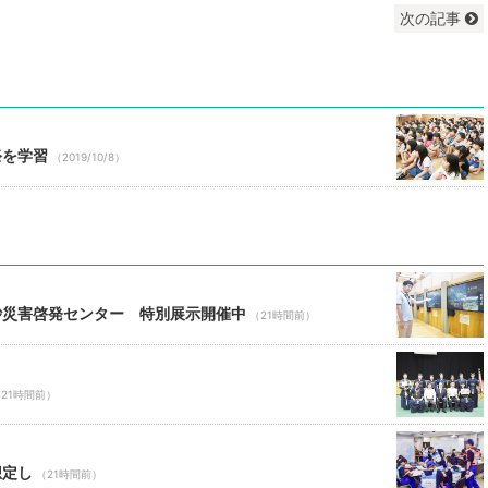
次の記事
祭を学習
（2019/10/8）
砂災害啓発センター 特別展示開催中
（21時間前）
21時間前）
想定し
（21時間前）