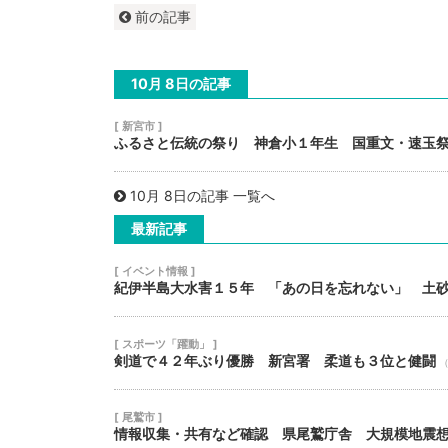
前の記事
10月 8日の記事
[ 新宮市 ]
ふるさと伝統の祭り 神倉小１年生 国重文・速玉
10月 8日の記事 一覧へ
最新記事
[ イベント情報 ]
紀伊半島大水害１５年 「あの日を忘れない」 土
[ スポーツ「躍動」 ]
剣道で４２年ぶり優勝 新宮署 柔道も３位と健闘
（
[ 尾鷲市 ]
情報収集・共有など確認 県尾鷲庁舎 大規模地震