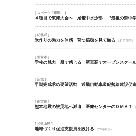
[ スポーツ「躍動」 ]
４種目で東海大会へ 尾鷲中水泳部 〝最後の県中
[ 紀北町 ]
米作りの魅力を体感 育つ稲穂を見て触る
（21時間前）
[ 新宮市 ]
学校の魅力 肌で感じる 新宮高でオープンスクー
[ 広域 ]
早期完成求め要望活動 近畿自動車道紀勢線建設促
[ 新宮市 ]
熊本地震の被災地へ派遣 医療センターのＤＭＡＴ
（
[ 和歌山県 ]
地域づくり促進支援員を設ける
（21時間前）