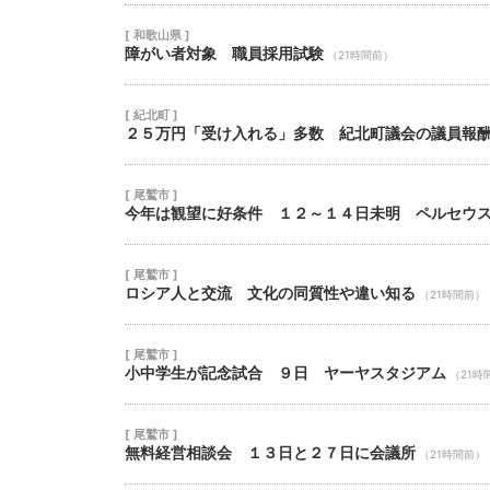
[ 和歌山県 ]
障がい者対象 職員採用試験
（21時間前）
[ 紀北町 ]
２５万円「受け入れる」多数 紀北町議会の議員報
[ 尾鷲市 ]
今年は観望に好条件 １２～１４日未明 ペルセウ
[ 尾鷲市 ]
ロシア人と交流 文化の同質性や違い知る
（21時間前）
[ 尾鷲市 ]
小中学生が記念試合 ９日 ヤーヤスタジアム
（21時
[ 尾鷲市 ]
無料経営相談会 １３日と２７日に会議所
（21時間前）