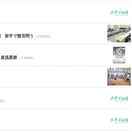
酬 挙手で賛否問う
（21時間前）
ス座流星群
（21時間前）
間前）