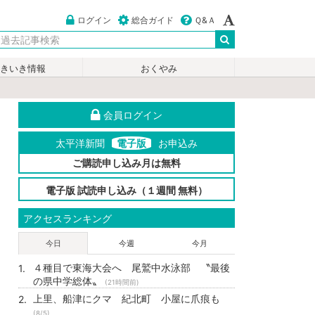
ログイン
総合ガイド
Ｑ&Ａ
いきいき情報
おくやみ
会員ログイン
太平洋新聞
電子版
お申込み
ご購読申し込み月は無料
電子版 試読申し込み（１週間 無料）
アクセスランキング
今日
今週
今月
４種目で東海大会へ 尾鷲中水泳部 〝最後
の県中学総体〟
(21時間前)
上里、船津にクマ 紀北町 小屋に爪痕も
(8/5)