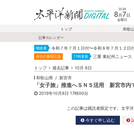
2026
8
7
月
日
金曜日
トップ
和歌
記事カレンダー
令和７年７月１日付〜令和８年７月１２日
物故者
三重 東紀州ニュース
本日の新聞広告
17時更新
トップ
過去記事
10月 8日
和歌山県
新宮市
「女子旅」推進へＳＮＳ活用 新宮市内
2019年10月8日
17時00分
この記事は購読者限定です。太平洋
今すぐ申し込む