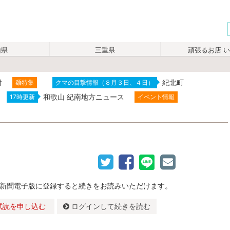
山県
三重県
頑張るお店 
付
紀北町
麺特集
クマの目撃情報（８月３日、４日）
和歌山 紀南地方ニュース
17時更新
イベント情報
新聞電子版に登録すると続きをお読みいただけます。
試読を申し込む
ログインして続きを読む