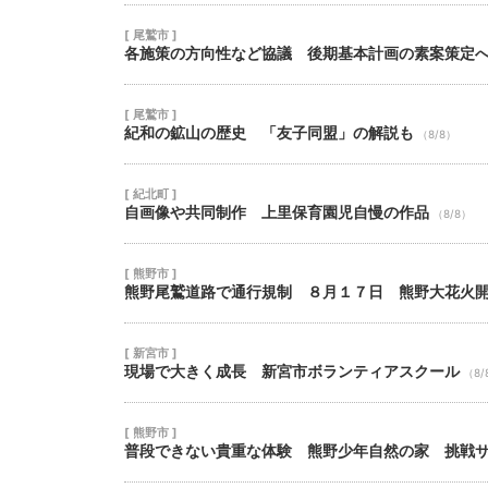
[ 尾鷲市 ]
各施策の方向性など協議 後期基本計画の素案策定
[ 尾鷲市 ]
紀和の鉱山の歴史 「友子同盟」の解説も
（8/8）
[ 紀北町 ]
自画像や共同制作 上里保育園児自慢の作品
（8/8）
[ 熊野市 ]
熊野尾鷲道路で通行規制 ８月１７日 熊野大花火
[ 新宮市 ]
現場で大きく成長 新宮市ボランティアスクール
（8/
[ 熊野市 ]
普段できない貴重な体験 熊野少年自然の家 挑戦