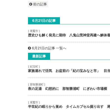
前の記事
6月21日の記事
[ 尾鷲市 ]
歴史ひも解く発見に期待 八鬼山荒神堂再建へ解体
6月21日の記事 一覧へ
最新記事
[ 紀宝町 ]
家族連れで活気 お盆前の「紀の宝みなと市」 目
[ 那智勝浦町 ]
夜の足湯 幻想的に 那智勝浦町 にぎわい市場横
[ 尾鷲市 ]
半世紀の眠りから覚め タイムカプセル掘り出す 