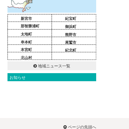
新宮市
紀宝町
那智勝浦町
御浜町
太地町
熊野市
串本町
尾鷲市
本宮町
紀北町
北山村
地域ニュース一覧
お知らせ
ページの先頭へ