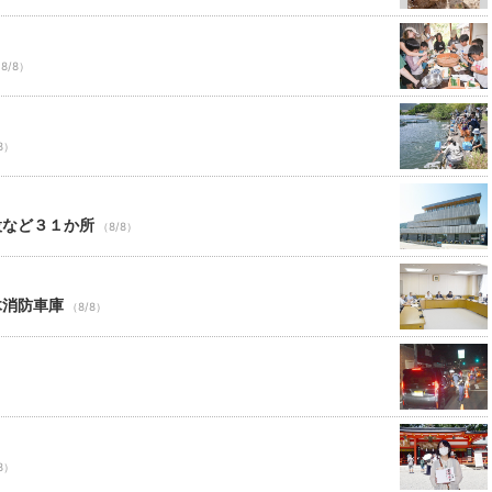
8/8）
8）
設など３１か所
（8/8）
木消防車庫
（8/8）
8）