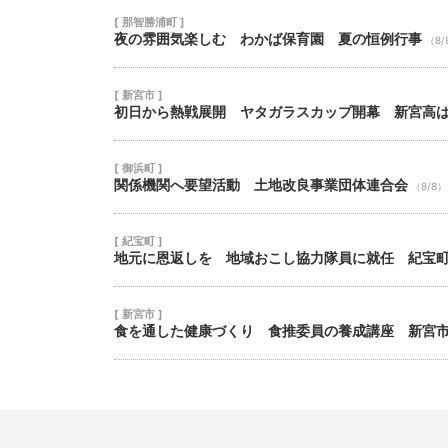
[ 那智勝浦町 ]
夜の雰囲気楽しむ わかば保育園 夏の恒例行事
（8/
[ 新宮市 ]
初日から熱戦展開 ヤタガラスカップ開幕 新宮高
[ 御浜町 ]
関係機関へ要望活動 土地改良事業団体連合会
（8/8）
[ 紀宝町 ]
地元に恩返しを 地域おこし協力隊員に就任 紀宝
[ 新宮市 ]
食を通した健康づくり 食推委員の養成講座 新宮