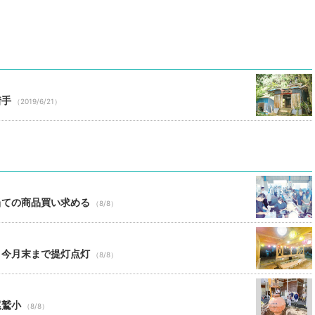
着手
（2019/6/21）
当ての商品買い求める
（8/8）
 今月末まで提灯点灯
（8/8）
尾鷲小
（8/8）