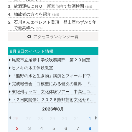
飲酒運転にＮＯ 新宮市内で飲酒検問
(8/8)
物故者の方々を紹介
(8/5)
石川さんエベレスト登頂 登山歴わずか５年
で最高峰へ
(8/4)
アクセスランキング一覧
8月 9日のイベント情報
尾鷲市立尾鷲中学校吹奏楽部 第２９回定期演奏会
ヒノキの木工体験教室
「熊野の水と生き物」講演とフィールドワーク
完成報告会「白模型にみる健次の世界－『千年の愉楽』『奇蹟』より－」
東紀州キッズ 文化体験ツアー 中高生コース
〈２日間開催〉２０２６熊野芸術文化セミナー
2026年8月
26
27
28
29
30
31
1
2
3
4
5
6
7
8