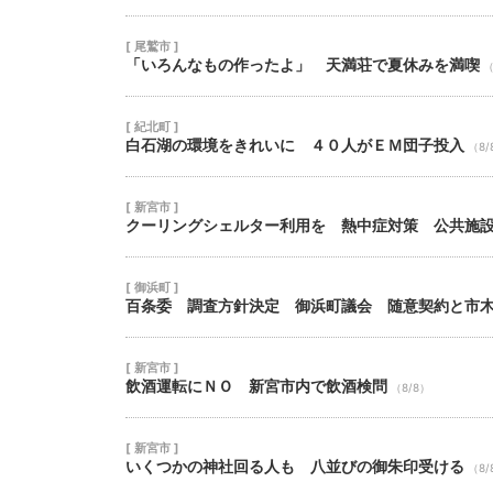
[ 尾鷲市 ]
「いろんなもの作ったよ」 天満荘で夏休みを満喫
（
[ 紀北町 ]
白石湖の環境をきれいに ４０人がＥＭ団子投入
（8/
[ 新宮市 ]
クーリングシェルター利用を 熱中症対策 公共施
[ 御浜町 ]
百条委 調査方針決定 御浜町議会 随意契約と市
[ 新宮市 ]
飲酒運転にＮＯ 新宮市内で飲酒検問
（8/8）
[ 新宮市 ]
いくつかの神社回る人も 八並びの御朱印受ける
（8/