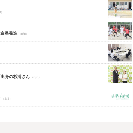
8）
は白星発進
（8/8）
町出身の杉浦さん
（8/8）
市
（8/8）