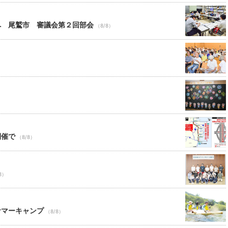
へ 尾鷲市 審議会第２回部会
（8/8）
開催で
（8/8）
8）
サマーキャンプ
（8/8）