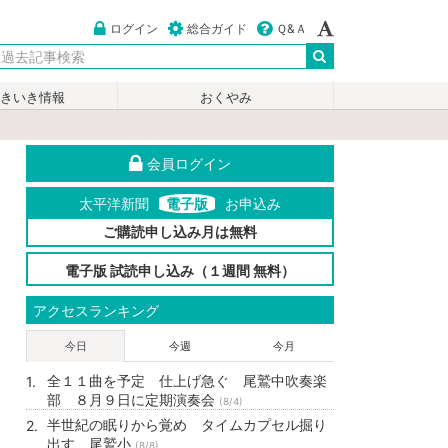
ログイン
総合ガイド
Ｑ&Ａ
いきいき情報
おくやみ
会員ログイン
太平洋新聞
電子版
お申込み
ご購読申し込み月は無料
電子版 試読申し込み（１週間 無料）
アクセスランキング
今日
今週
今月
全１１曲を予定 仕上げ急ぐ 尾鷲中吹奏楽
部 ８月９日に定期演奏会
(8/4)
半世紀の眠りから覚め タイムカプセル掘り
出す 尾鷲小
(8/8)