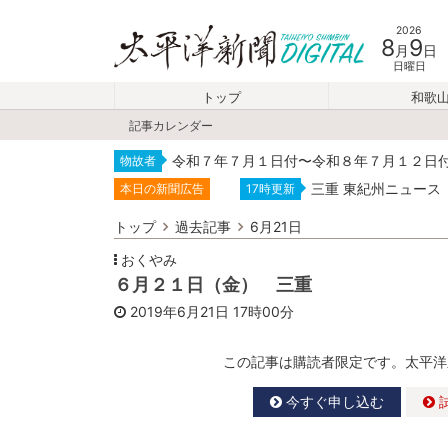
2026
8
9
月
日
日曜日
トップ
和歌
記事カレンダー
令和７年７月１日付〜令和８年７月１２日
物故者
三重 東紀州ニュース
本日の新聞広告
17時更新
トップ
過去記事
6月21日
おくやみ
６月２１日（金） 三重
2019年6月21日
17時00分
この記事は購読者限定です。太平洋
今すぐ申し込む