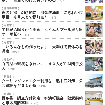
市」 目当ての商品買い求める
（8/8）
[ 那智勝浦町 ]
夜の足湯 幻想的に 那智勝浦町 にぎわい市
場横 今月末まで提灯点灯
（8/8）
[ 尾鷲市 ]
半世紀の眠りから覚め タイムカプセル掘り出
す 尾鷲小
（8/8）
[ 尾鷲市 ]
「いろんなもの作ったよ」 天満荘で夏休みを
満喫
（8/8）
[ 紀北町 ]
白石湖の環境をきれいに ４０人がＥＭ団子投
入
（8/8）
[ 新宮市 ]
クーリングシェルター利用を 熱中症対策 公
共施設など３１か所
（8/8）
[ 御浜町 ]
百条委 調査方針決定 御浜町議会 随意契約
と市木消防車庫
（8/8）