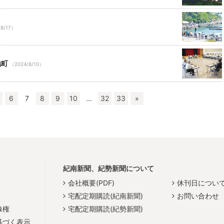
/8/17）
地町
（2024/8/10）
6
7
8
9
10
...
32
33
»
紀南新聞、紀勢新聞について
会社概要(PDF)
休刊日につい
宅配定期購読(紀南新聞)
お問い合わせ
像権
宅配定期購読(紀勢新聞)
基づく表示