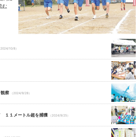
読む
2024/10/8）
）
を観察
（2024/9/28）
て １１メートル超を捕獲
（2024/9/25）