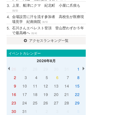
上里、船津にクマ 紀北町 小屋に爪痕も
(8/5)
会場設営に汗を流す参加者 高校生が医療現
場見学 紀南病院
(8/5)
石川さんエベレスト登頂 登山歴わずか５年
で最高峰へ
(8/4)
アクセスランキング一覧
イベントカレンダー
2026年8月
26
27
28
29
30
31
1
2
3
4
5
6
7
8
9
10
11
12
13
14
15
16
17
18
19
20
21
22
23
24
25
26
27
28
29
30
31
1
2
3
4
5