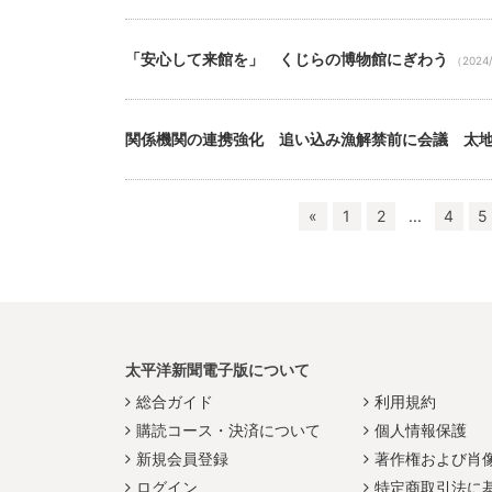
「安心して来館を」 くじらの博物館にぎわう
（2024
関係機関の連携強化 追い込み漁解禁前に会議 太
«
1
2
...
4
5
太平洋新聞電子版について
総合ガイド
利用規約
購読コース・決済について
個人情報保護
新規会員登録
著作権および肖
ログイン
特定商取引法に