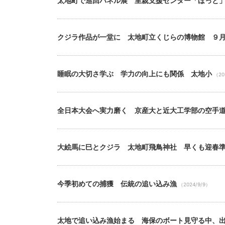
太地町で巡回パネル展 里親支援センター「ほっと
クジラ作品が一堂に 太地町立くじらの博物館 ９
睡眠の大切さ学ぶ 学力の向上にも関係 太地小
（20
全日本大会へ実力磨く 京産大と近大工学部の空手
大絵馬に巳とクジラ 太地町飛鳥神社 早くも迎春
今季初めての捕獲 伝統の追い込み漁
（2024/9/9）
太地で追い込み漁始まる 海保のボート見守る中、