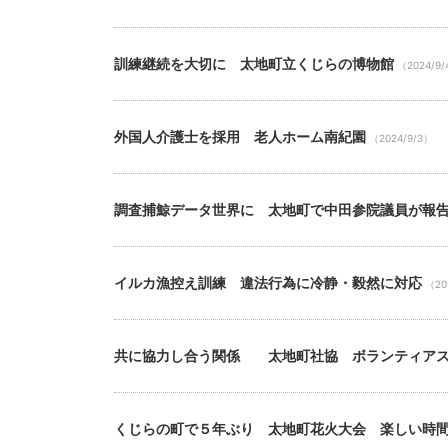
訓練継続を大切に 太地町立くじらの博物館
（2024/9
外国人介護士を採用 老人ホーム南紀園
（2024/9/3）
調査捕鯨データ世界に 太地町で中田参院議員が報
イルカ漁控え訓練 違法行為に冷静・毅然に対応
（20
共に協力し合う関係 太地町社協 ボランティア
くじらの町で５年ぶり 太地町花火大会 楽しい時