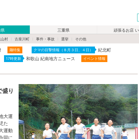
山県
三重県
頑張るお店 
北山村
古座川町
事件・事故
選挙
その他
付
紀北町
麺特集
クマの目撃情報（８月３日、４日）
和歌山 紀南地方ニュース
17時更新
イベント情報
で盛り
地大運
児た
大運動
合同に