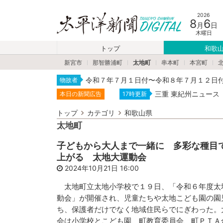
2026
8
6
月
日
木曜日
トップ
和歌
新宮市
那智勝浦町
太地町
串本町
本宮町
令和７年７月１日付〜令和８年７月１２日
物故者
三重 東紀州ニュース
本日の新聞広告
17時更新
トップ
カテゴリ
和歌山県
太地町
子どもから大人まで一緒に 多彩な種目
上がる 太地大運動会
2024年10月21日 16:00
太地町立太地小学校で１９日、「令和６年度太
動会」が開催され、児童たちや太地こども園の園
ち、保護者だけでなく地域住民らでにぎわった。
会は小学校とこども園、町教育委員会、町ＰＴＡ