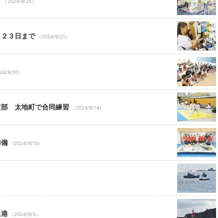
」
（2024/9/25）
月２３日まで
（2024/9/21）
24/9/20）
道部 太地町で合同練習
（2024/9/14）
準備
（2024/9/10）
出港
（2024/9/5）