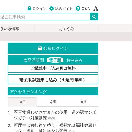
ログイン
総合ガイド
Ｑ&Ａ
いきいき情報
おくやみ
会員ログイン
太平洋新聞
電子版
お申込み
ご購読申し込み月は無料
電子版 試読申し込み（１週間 無料）
アクセスランキング
今日
今週
今月
不審物探しやさすまたの使用 道の駅マンボ
ウでテロ対策訓練
(8/5)
新庁舎は移転建て替え 候補地は福祉健康セ
ンター周辺 検討委から答申
(8/4)