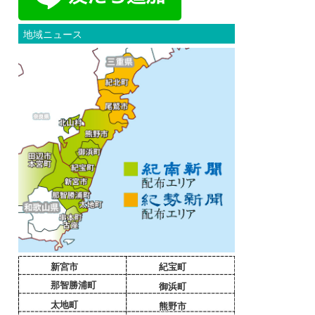
地域ニュース
新宮市
紀宝町
那智勝浦町
御浜町
太地町
熊野市