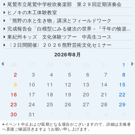
尾鷲市立尾鷲中学校吹奏楽部 第２９回定期演奏会
ヒノキの木工体験教室
「熊野の水と生き物」講演とフィールドワーク
完成報告会「白模型にみる健次の世界－『千年の愉楽』『奇蹟』より－」
東紀州キッズ 文化体験ツアー 中高生コース
〈２日間開催〉２０２６熊野芸術文化セミナー
2026年8月
26
27
28
29
30
31
1
2
3
4
5
6
7
8
9
10
11
12
13
14
15
16
17
18
19
20
21
22
23
24
25
26
27
28
29
30
31
1
2
3
4
5
※イベント中止および延期となる場合がございますので、詳細は主催者
へ直接ご確認頂きますようお願い申し上げます。