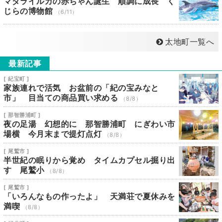
マダライルカの赤ちゃん誕生 順調に成長 く
じらの博物館
（6/11）
太地町一覧へ
最新記事
[ 紀宝町 ]
家族連れで活気 お盆前の「紀の宝みなと
市」 目当ての商品買い求める
（8/8）
[ 那智勝浦町 ]
夜の足湯 幻想的に 那智勝浦町 にぎわい市
場横 今月末まで提灯点灯
（8/8）
[ 尾鷲市 ]
半世紀の眠りから覚め タイムカプセル掘り出
す 尾鷲小
（8/8）
[ 尾鷲市 ]
「いろんなもの作ったよ」 天満荘で夏休みを
満喫
（8/8）