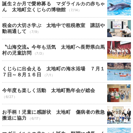
誕生２か月で愛称募る マダライルカの赤ちゃ
ん 太地町立くじらの博物館
（7/14）
税金の大切さ学ぶ 太地中で租税教室 講話や
動画通して
（7/9）
〝山海交流〟今年も活気 太地町へ長野県白馬
村の児童訪問
（7/3）
くじらに出会える 太地町の海水浴場 ７月１
７日～８月１６日
（7/1）
今年度も楽しく活動 太地町熟年会が総会
（6/27）
お手柄！児童に感謝状 太地町 傷病者の救急
搬送に協力
（6/17）