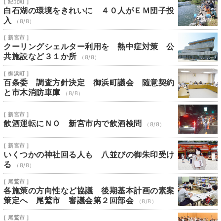
[ 紀北町 ]
白石湖の環境をきれいに ４０人がＥＭ団子投
入
（8/8）
[ 新宮市 ]
クーリングシェルター利用を 熱中症対策 公
共施設など３１か所
（8/8）
[ 御浜町 ]
百条委 調査方針決定 御浜町議会 随意契約
と市木消防車庫
（8/8）
[ 新宮市 ]
飲酒運転にＮＯ 新宮市内で飲酒検問
（8/8）
[ 新宮市 ]
いくつかの神社回る人も 八並びの御朱印受け
る
（8/8）
[ 尾鷲市 ]
各施策の方向性など協議 後期基本計画の素案
策定へ 尾鷲市 審議会第２回部会
（8/8）
[ 尾鷲市 ]