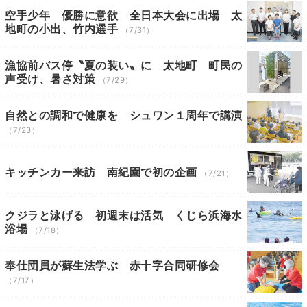
空手少年 優勝に意欲 全日本大会に出場 太
地町の小出、竹内選手
（7/31）
漁協前バス停〝夏の装い〟に 太地町 町民の
声受け、暑さ対策
（7/29）
自然との調和で健康を シュワン１周年で講演
（7/23）
キッチンカー来訪 南紀園で初の企画
（7/21）
クジラと泳げる 初週末は活気 くじら浜海水
浴場
（7/18）
奉仕団員が蘇生法学ぶ 赤十字合同研修会
（7/17）