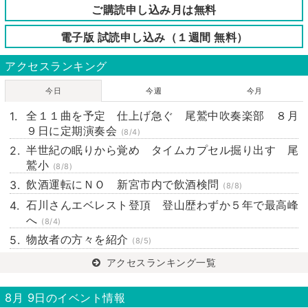
ご購読申し込み月は無料
電子版 試読申し込み（１週間 無料）
アクセスランキング
今日
今週
今月
全１１曲を予定 仕上げ急ぐ 尾鷲中吹奏楽部 ８月
９日に定期演奏会
(8/4)
半世紀の眠りから覚め タイムカプセル掘り出す 尾
鷲小
(8/8)
飲酒運転にＮＯ 新宮市内で飲酒検問
(8/8)
石川さんエベレスト登頂 登山歴わずか５年で最高峰
へ
(8/4)
物故者の方々を紹介
(8/5)
アクセスランキング一覧
8月 9日のイベント情報