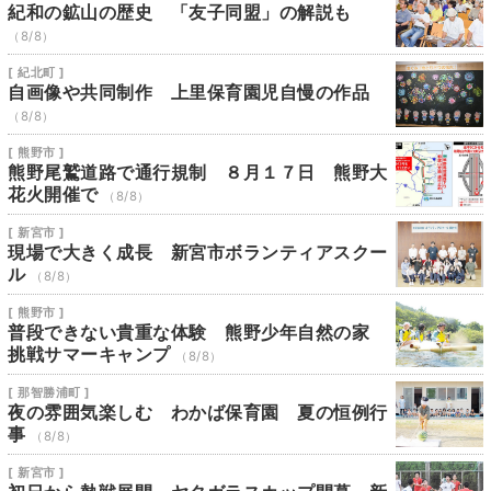
紀和の鉱山の歴史 「友子同盟」の解説も
（8/8）
[ 紀北町 ]
自画像や共同制作 上里保育園児自慢の作品
（8/8）
[ 熊野市 ]
熊野尾鷲道路で通行規制 ８月１７日 熊野大
花火開催で
（8/8）
[ 新宮市 ]
現場で大きく成長 新宮市ボランティアスクー
ル
（8/8）
[ 熊野市 ]
普段できない貴重な体験 熊野少年自然の家
挑戦サマーキャンプ
（8/8）
[ 那智勝浦町 ]
夜の雰囲気楽しむ わかば保育園 夏の恒例行
事
（8/8）
[ 新宮市 ]