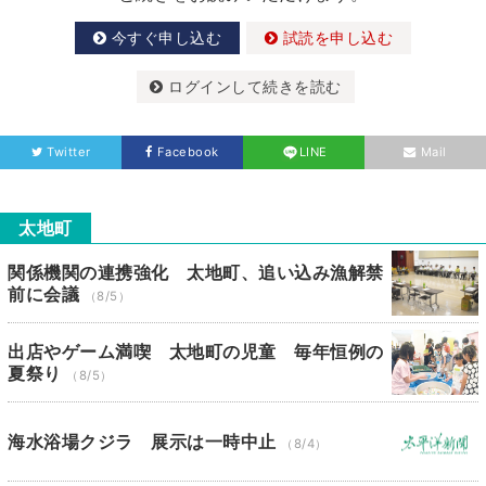
今すぐ申し込む
試読を申し込む
ログインして続きを読む
Twitter
Facebook
LINE
Mail
太地町
関係機関の連携強化 太地町、追い込み漁解禁
前に会議
（8/5）
出店やゲーム満喫 太地町の児童 毎年恒例の
夏祭り
（8/5）
海水浴場クジラ 展示は一時中止
（8/4）