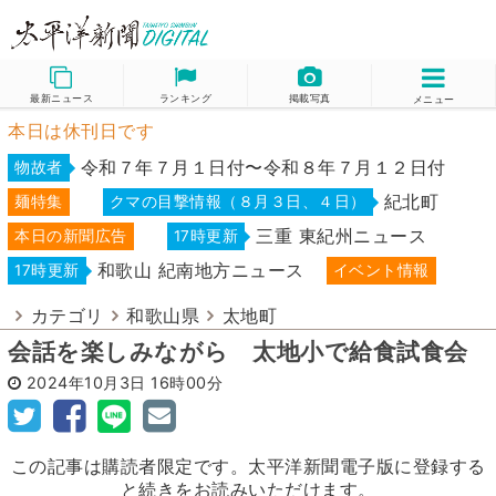
最新ニュース
ランキング
掲載写真
メニュー
本日は休刊日です
令和７年７月１日付〜令和８年７月１２日付
物故者
紀北町
麺特集
クマの目撃情報（８月３日、４日）
三重 東紀州ニュース
本日の新聞広告
17時更新
和歌山 紀南地方ニュース
17時更新
イベント情報
カテゴリ
和歌山県
太地町
会話を楽しみながら 太地小で給食試食会
2024年10月3日
16時00分
この記事は購読者限定です。太平洋新聞電子版に登録する
と続きをお読みいただけます。