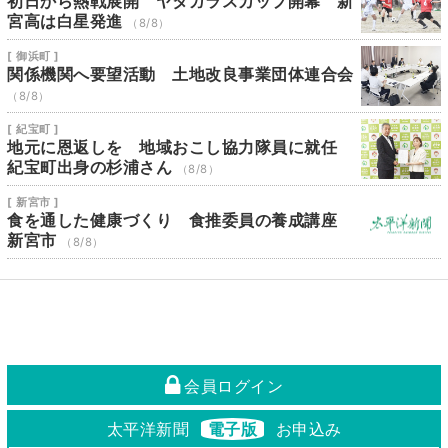
初日から熱戦展開 ヤタガラスカップ開幕 新
宮高は白星発進
（8/8）
[ 御浜町 ]
関係機関へ要望活動 土地改良事業団体連合会
（8/8）
[ 紀宝町 ]
地元に恩返しを 地域おこし協力隊員に就任
紀宝町出身の杉浦さん
（8/8）
[ 新宮市 ]
食を通した健康づくり 食推委員の養成講座
新宮市
（8/8）
会員ログイン
太平洋新聞
電子版
お申込み