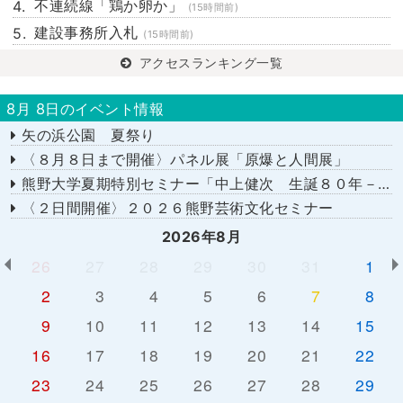
不連続線「鶏か卵か」
(15時間前)
建設事務所入札
(15時間前)
アクセスランキング一覧
8月 8日のイベント情報
矢の浜公園 夏祭り
〈８月８日まで開催〉パネル展「原爆と人間展」
熊野大学夏期特別セミナー「中上健次 生誕８０年－時代へのまなざし－」
〈２日間開催〉２０２６熊野芸術文化セミナー
2026年8月
26
27
28
29
30
31
1
2
3
4
5
6
7
8
9
10
11
12
13
14
15
16
17
18
19
20
21
22
23
24
25
26
27
28
29