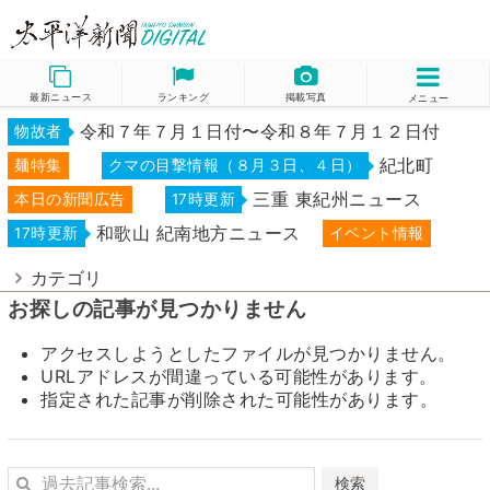
最新ニュース
ランキング
掲載写真
メニュー
令和７年７月１日付〜令和８年７月１２日付
物故者
紀北町
麺特集
クマの目撃情報（８月３日、４日）
三重 東紀州ニュース
本日の新聞広告
17時更新
和歌山 紀南地方ニュース
17時更新
イベント情報
カテゴリ
お探しの記事が見つかりません
アクセスしようとしたファイルが見つかりません。
URLアドレスが間違っている可能性があります。
指定された記事が削除された可能性があります。
検索