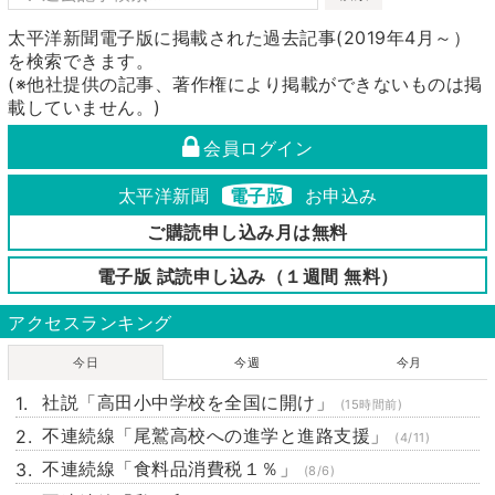
太平洋新聞電子版に掲載された過去記事(2019年4月～）
を検索できます。
(※他社提供の記事、著作権により掲載ができないものは掲
載していません。)
会員ログイン
太平洋新聞
電子版
お申込み
ご購読申し込み月は無料
電子版 試読申し込み（１週間 無料）
アクセスランキング
今日
今週
今月
社説「高田小中学校を全国に開け」
(15時間前)
不連続線「尾鷲高校への進学と進路支援」
(4/11)
不連続線「食料品消費税１％」
(8/6)