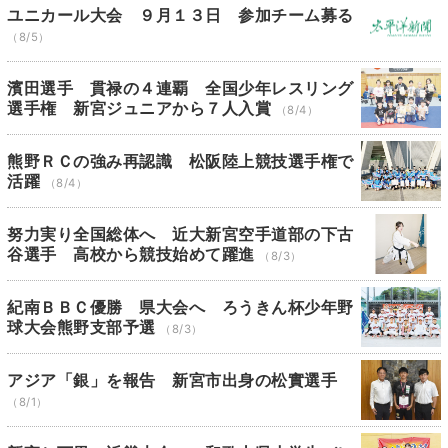
ユニカール大会 ９月１３日 参加チーム募る
（8/5）
濱田選手 貫禄の４連覇 全国少年レスリング
選手権 新宮ジュニアから７人入賞
（8/4）
熊野ＲＣの強み再認識 松阪陸上競技選手権で
活躍
（8/4）
努力実り全国総体へ 近大新宮空手道部の下古
谷選手 高校から競技始めて躍進
（8/3）
紀南ＢＢＣ優勝 県大会へ ろうきん杯少年野
球大会熊野支部予選
（8/3）
アジア「銀」を報告 新宮市出身の松實選手
（8/1）