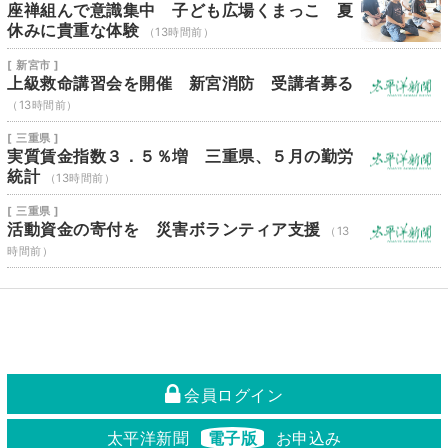
座禅組んで意識集中 子ども広場くまっこ 夏
休みに貴重な体験
（13時間前）
[ 新宮市 ]
上級救命講習会を開催 新宮消防 受講者募る
（13時間前）
[ 三重県 ]
実質賃金指数３．５％増 三重県、５月の勤労
統計
（13時間前）
[ 三重県 ]
活動資金の寄付を 災害ボランティア支援
（13
時間前）
会員ログイン
太平洋新聞
電子版
お申込み