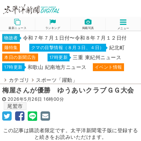
最新ニュース
ランキング
掲載写真
メニュー
令和７年７月１日付〜令和８年７月１２日付
物故者
紀北町
麺特集
クマの目撃情報（８月３日、４日）
三重 東紀州ニュース
本日の新聞広告
17時更新
和歌山 紀南地方ニュース
17時更新
イベント情報
カテゴリ
スポーツ「躍動」
梅屋さんが優勝 ゆうあいクラブＧＧ大会
2026年5月26日
16時00分
尾鷲市
この記事は購読者限定です。太平洋新聞電子版に登録する
と続きをお読みいただけます。