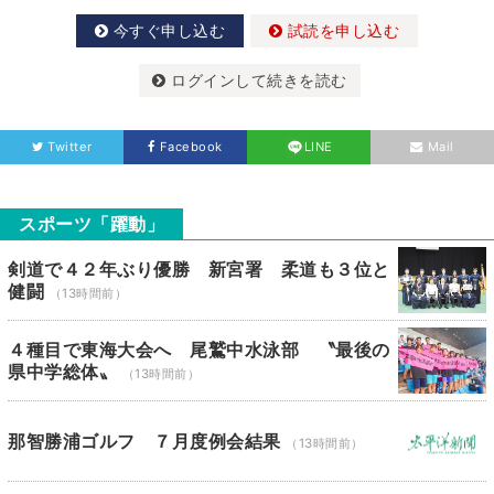
今すぐ申し込む
試読を申し込む
ログインして続きを読む
Twitter
Facebook
LINE
Mail
スポーツ「躍動」
剣道で４２年ぶり優勝 新宮署 柔道も３位と
健闘
（13時間前）
４種目で東海大会へ 尾鷲中水泳部 〝最後の
県中学総体〟
（13時間前）
那智勝浦ゴルフ ７月度例会結果
（13時間前）