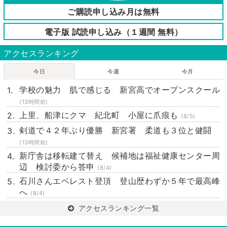
ご購読申し込み月は無料
電子版 試読申し込み（１週間 無料）
アクセスランキング
今日
今週
今月
学校の魅力 肌で感じる 新宮高でオープンスクール
(13時間前)
上里、船津にクマ 紀北町 小屋に爪痕も
(8/5)
剣道で４２年ぶり優勝 新宮署 柔道も３位と健闘
(13時間前)
新庁舎は移転建て替え 候補地は福祉健康センター周
辺 検討委から答申
(8/4)
石川さんエベレスト登頂 登山歴わずか５年で最高峰
へ
(8/4)
アクセスランキング一覧