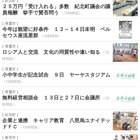
[ 紀北町 ]
２５万円「受け入れる」多数 紀北町議会の議
員報酬 挙手で賛否問う
（13時間前）
[ 尾鷲市 ]
今年は観望に好条件 １２～１４日未明 ペル
セウス座流星群
（13時間前）
[ 尾鷲市 ]
ロシア人と交流 文化の同質性や違い知る
（13
時間前）
[ 尾鷲市 ]
小中学生が記念試合 ９日 ヤーヤスタジアム
（13時間前）
[ 尾鷲市 ]
無料経営相談会 １３日と２７日に会議所
（13
時間前）
[ 紀宝町 ]
企業と連携 キャリア教育 八咫烏ユナイテッ
ドＦＣ
（13時間前）
[ 新宮市 ]