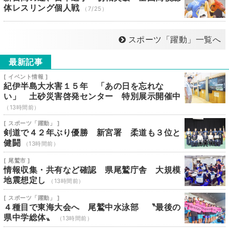
体レスリング個人戦
（7/25）
スポーツ「躍動」一覧へ
最新記事
[ イベント情報 ]
紀伊半島大水害１５年 「あの日を忘れな
い」 土砂災害啓発センター 特別展示開催中
（13時間前）
[ スポーツ「躍動」 ]
剣道で４２年ぶり優勝 新宮署 柔道も３位と
健闘
（13時間前）
[ 尾鷲市 ]
情報収集・共有など確認 県尾鷲庁舎 大規模
地震想定し
（13時間前）
[ スポーツ「躍動」 ]
４種目で東海大会へ 尾鷲中水泳部 〝最後の
県中学総体〟
（13時間前）