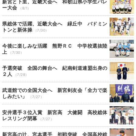
新宮と下里、近畿大会へ 和歌山県小学生バレ
ー大会
（8/1）
県総体で活躍、近畿大会へ 緑丘中 バドミン
トンと新体操
（7/30）
今後に楽しみな活躍 熊野ＲＣ 中学校選抜陸
上
（7/30）
予選突破 全国の舞台へ 紀南剣道連盟出身の
２人
（7/28）
武道館での全国大会へ 新宮剣友会「全力で楽
しみたい」
（7/27）
安井選手３位入賞 新宮高 大健闘 高校総体
レスリング閉幕
（7/27）
新宮高の辻、宮本選手 初戦突破 全国高校総