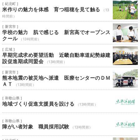
[ 紀北町 ]
米作りの魅力を体感 育つ稲穂を見て触る
（13
時間前）
[ 新宮市 ]
学校の魅力 肌で感じる 新宮高でオープンス
クール
（13時間前）
[ 広域 ]
早期完成求め要望活動 近畿自動車道紀勢線建
設促進期成同盟会
（13時間前）
[ 新宮市 ]
熊本地震の被災地へ派遣 医療センターのＤＭ
ＡＴ
（13時間前）
[ 和歌山県 ]
地域づくり促進支援員を設ける
（13時間前）
[ 和歌山県 ]
障がい者対象 職員採用試験
（13時間前）