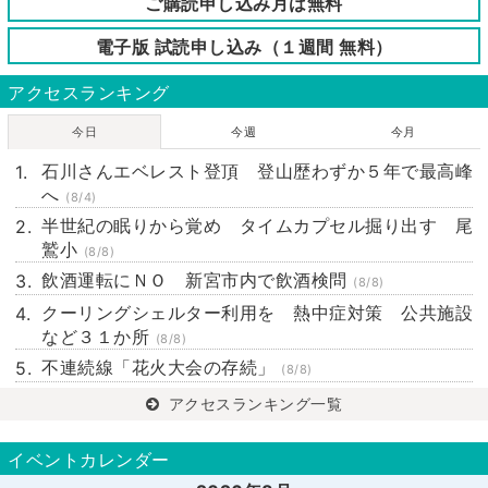
ご購読申し込み月は無料
電子版 試読申し込み（１週間 無料）
アクセスランキング
今日
今週
今月
石川さんエベレスト登頂 登山歴わずか５年で最高峰
へ
(8/4)
半世紀の眠りから覚め タイムカプセル掘り出す 尾
鷲小
(8/8)
飲酒運転にＮＯ 新宮市内で飲酒検問
(8/8)
クーリングシェルター利用を 熱中症対策 公共施設
など３１か所
(8/8)
不連続線「花火大会の存続」
(8/8)
アクセスランキング一覧
イベントカレンダー