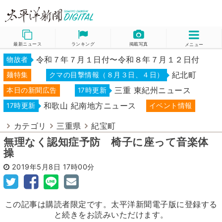
最新ニュース
ランキング
掲載写真
メニュー
令和７年７月１日付〜令和８年７月１２日付
物故者
紀北町
麺特集
クマの目撃情報（８月３日、４日）
三重 東紀州ニュース
本日の新聞広告
17時更新
和歌山 紀南地方ニュース
17時更新
イベント情報
カテゴリ
三重県
紀宝町
無理なく認知症予防 椅子に座って音楽体
操
2019年5月8日
17時00分
この記事は購読者限定です。太平洋新聞電子版に登録する
と続きをお読みいただけます。