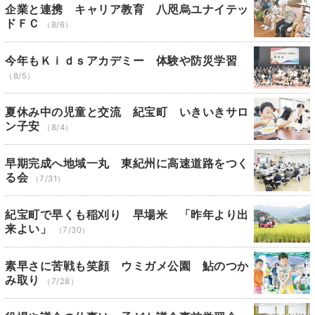
企業と連携 キャリア教育 八咫烏ユナイテッ
ドＦＣ
（8/6）
今年もＫｉｄｓアカデミー 体験や防災学習
（8/5）
夏休み中の児童と交流 紀宝町 いきいきサロ
ン子安
（8/4）
早期完成へ地域一丸 東紀州に高速道路をつく
る会
（7/31）
紀宝町で早くも稲刈り 早場米 「昨年より出
来よい」
（7/30）
素早さに苦戦も笑顔 ウミガメ公園 鮎のつか
み取り
（7/28）