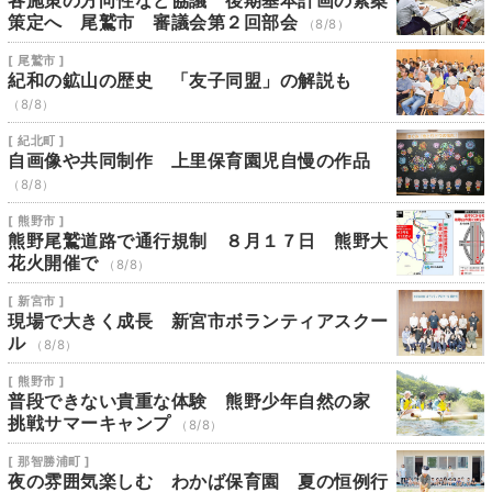
各施策の方向性など協議 後期基本計画の素案
策定へ 尾鷲市 審議会第２回部会
（8/8）
[ 尾鷲市 ]
紀和の鉱山の歴史 「友子同盟」の解説も
（8/8）
[ 紀北町 ]
自画像や共同制作 上里保育園児自慢の作品
（8/8）
[ 熊野市 ]
熊野尾鷲道路で通行規制 ８月１７日 熊野大
花火開催で
（8/8）
[ 新宮市 ]
現場で大きく成長 新宮市ボランティアスクー
ル
（8/8）
[ 熊野市 ]
普段できない貴重な体験 熊野少年自然の家
挑戦サマーキャンプ
（8/8）
[ 那智勝浦町 ]
夜の雰囲気楽しむ わかば保育園 夏の恒例行