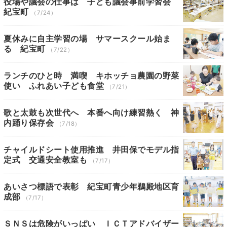
役場や議会の仕事は 子ども議会事前学習会
紀宝町
（7/24）
夏休みに自主学習の場 サマースクール始ま
る 紀宝町
（7/22）
ランチのひと時 満喫 キホッチョ農園の野菜
使い ふれあい子ども食堂
（7/21）
歌と太鼓も次世代へ 本番へ向け練習熱く 神
内踊り保存会
（7/18）
チャイルドシート使用推進 井田保でモデル指
定式 交通安全教室も
（7/17）
あいさつ標語で表彰 紀宝町青少年鵜殿地区育
成部
（7/17）
ＳＮＳは危険がいっぱい ＩＣＴアドバイザー