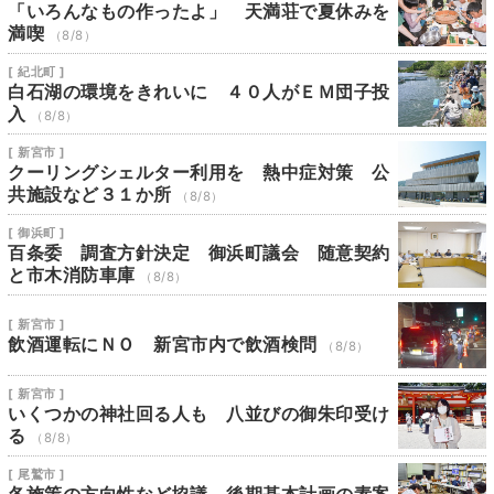
「いろんなもの作ったよ」 天満荘で夏休みを
満喫
（8/8）
[ 紀北町 ]
白石湖の環境をきれいに ４０人がＥＭ団子投
入
（8/8）
[ 新宮市 ]
クーリングシェルター利用を 熱中症対策 公
共施設など３１か所
（8/8）
[ 御浜町 ]
百条委 調査方針決定 御浜町議会 随意契約
と市木消防車庫
（8/8）
[ 新宮市 ]
飲酒運転にＮＯ 新宮市内で飲酒検問
（8/8）
[ 新宮市 ]
いくつかの神社回る人も 八並びの御朱印受け
る
（8/8）
[ 尾鷲市 ]