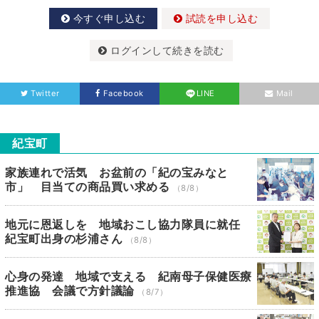
今すぐ申し込む
試読を申し込む
ログインして続きを読む
Twitter
Facebook
LINE
Mail
紀宝町
家族連れで活気 お盆前の「紀の宝みなと
市」 目当ての商品買い求める
（8/8）
地元に恩返しを 地域おこし協力隊員に就任
紀宝町出身の杉浦さん
（8/8）
心身の発達 地域で支える 紀南母子保健医療
推進協 会議で方針議論
（8/7）