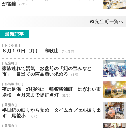
が警鐘
（7/17）
紀宝町一覧へ
最新記事
[ おくやみ ]
８月１０日（月） 和歌山
（38分前）
[ 紀宝町 ]
家族連れで活気 お盆前の「紀の宝みなと
市」 目当ての商品買い求める
（8/8）
[ 那智勝浦町 ]
夜の足湯 幻想的に 那智勝浦町 にぎわい市
場横 今月末まで提灯点灯
（8/8）
[ 尾鷲市 ]
半世紀の眠りから覚め タイムカプセル掘り出
す 尾鷲小
（8/8）
[ 尾鷲市 ]