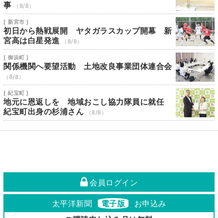
事
（8/8）
[ 新宮市 ]
初日から熱戦展開 ヤタガラスカップ開幕 新
宮高は白星発進
（8/8）
[ 御浜町 ]
関係機関へ要望活動 土地改良事業団体連合会
（8/8）
[ 紀宝町 ]
地元に恩返しを 地域おこし協力隊員に就任
紀宝町出身の杉浦さん
（8/8）
会員ログイン
太平洋新聞
電子版
お申込み