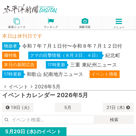
最新ニュース
ランキング
掲載写真
メニュー
本日は休刊日です
令和７年７月１日付〜令和８年７月１２日付
物故者
紀北町
麺特集
クマの目撃情報（８月３日、４日）
三重 東紀州ニュース
本日の新聞広告
17時更新
和歌山 紀南地方ニュース
17時更新
イベント情報
イベント
2026年5月
イベントカレンダー 2026年5月
19日 (火)
5月
21日 (木)
検索
5月20日 (水)のイベント