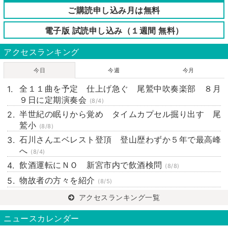
ご購読申し込み月は無料
電子版 試読申し込み（１週間 無料）
アクセスランキング
今日
今週
今月
全１１曲を予定 仕上げ急ぐ 尾鷲中吹奏楽部 ８月
９日に定期演奏会
(8/4)
半世紀の眠りから覚め タイムカプセル掘り出す 尾
鷲小
(8/8)
石川さんエベレスト登頂 登山歴わずか５年で最高峰
へ
(8/4)
飲酒運転にＮＯ 新宮市内で飲酒検問
(8/8)
物故者の方々を紹介
(8/5)
アクセスランキング一覧
ニュースカレンダー