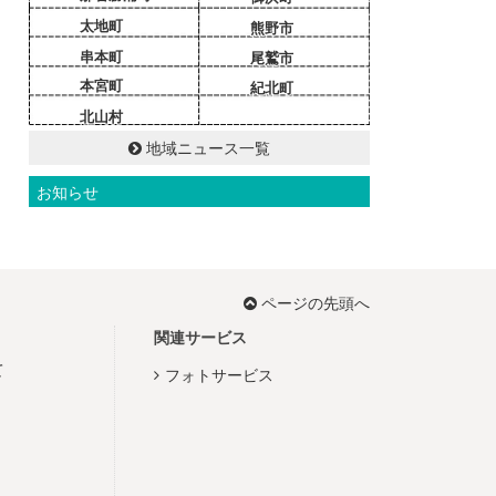
太地町
熊野市
串本町
尾鷲市
本宮町
紀北町
北山村
地域ニュース一覧
お知らせ
ページの先頭へ
関連サービス
て
フォトサービス