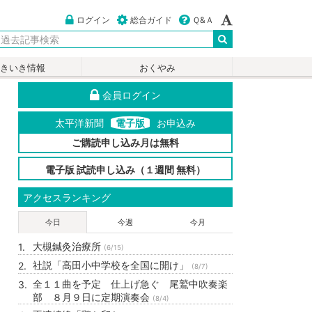
ログイン
総合ガイド
Ｑ&Ａ
いきいき情報
おくやみ
会員ログイン
太平洋新聞
電子版
お申込み
ご購読申し込み月は無料
電子版 試読申し込み（１週間 無料）
アクセスランキング
今日
今週
今月
大槻鍼灸治療所
(6/15)
社説「高田小中学校を全国に開け」
(8/7)
全１１曲を予定 仕上げ急ぐ 尾鷲中吹奏楽
部 ８月９日に定期演奏会
(8/4)