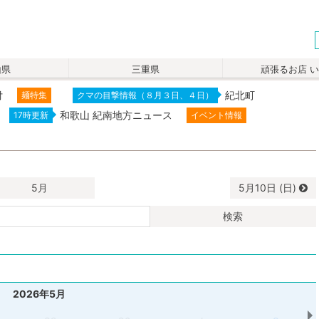
山県
三重県
頑張るお店 
付
紀北町
麺特集
クマの目撃情報（８月３日、４日）
和歌山 紀南地方ニュース
17時更新
イベント情報
5月
5月
10日 (日)
検索
2026年5月