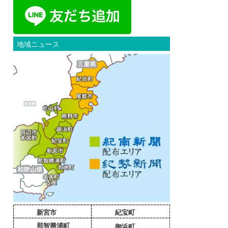
地域ニュース
新宮市
紀宝町
那智勝浦町
御浜町