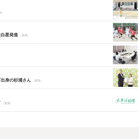
8）
は白星発進
（8/8）
町出身の杉浦さん
（8/8）
市
（8/8）