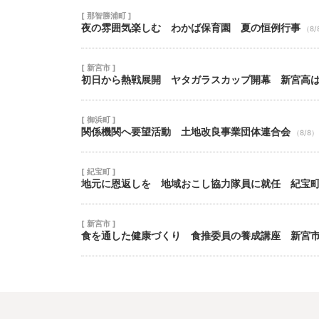
[ 那智勝浦町 ]
夜の雰囲気楽しむ わかば保育園 夏の恒例行事
（8/
[ 新宮市 ]
初日から熱戦展開 ヤタガラスカップ開幕 新宮高
[ 御浜町 ]
関係機関へ要望活動 土地改良事業団体連合会
（8/8）
[ 紀宝町 ]
地元に恩返しを 地域おこし協力隊員に就任 紀宝
[ 新宮市 ]
食を通した健康づくり 食推委員の養成講座 新宮