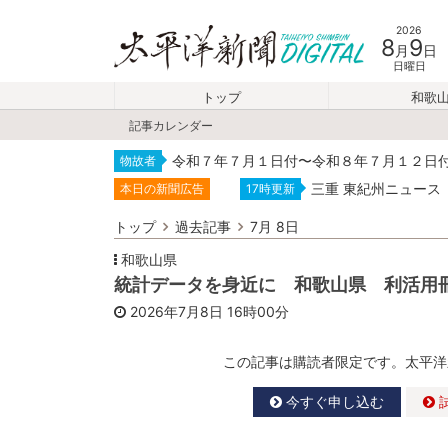
2026
8
9
月
日
日曜日
トップ
和歌
記事カレンダー
令和７年７月１日付〜令和８年７月１２日
物故者
三重 東紀州ニュース
本日の新聞広告
17時更新
トップ
過去記事
7月 8日
和歌山県
統計データを身近に 和歌山県 利活用
2026年7月8日
16時00分
この記事は購読者限定です。太平洋
今すぐ申し込む