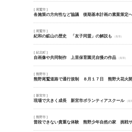
[ 尾鷲市 ]
各施策の方向性など協議 後期基本計画の素案策定
[ 尾鷲市 ]
紀和の鉱山の歴史 「友子同盟」の解説も
（8/8）
[ 紀北町 ]
自画像や共同制作 上里保育園児自慢の作品
（8/8）
[ 熊野市 ]
熊野尾鷲道路で通行規制 ８月１７日 熊野大花火
[ 新宮市 ]
現場で大きく成長 新宮市ボランティアスクール
（8/
[ 熊野市 ]
普段できない貴重な体験 熊野少年自然の家 挑戦