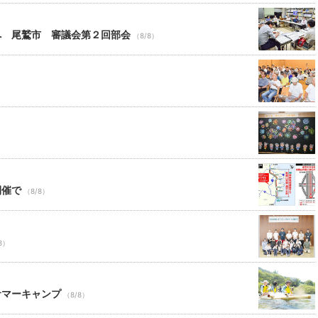
へ 尾鷲市 審議会第２回部会
（8/8）
開催で
（8/8）
8）
サマーキャンプ
（8/8）