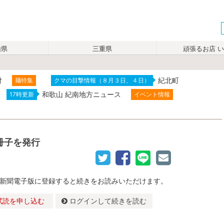
山県
三重県
頑張るお店 
付
紀北町
麺特集
クマの目撃情報（８月３日、４日）
和歌山 紀南地方ニュース
17時更新
イベント情報
冊子を発行
新聞電子版に登録すると続きをお読みいただけます。
試読を申し込む
ログインして続きを読む