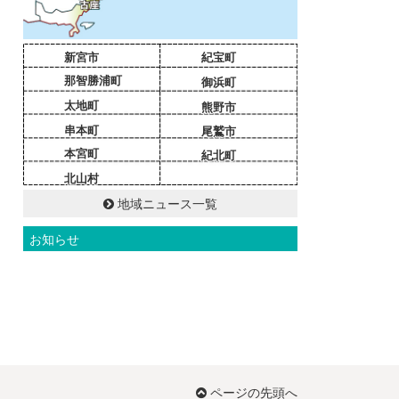
新宮市
紀宝町
那智勝浦町
御浜町
太地町
熊野市
串本町
尾鷲市
本宮町
紀北町
北山村
地域ニュース一覧
お知らせ
ページの先頭へ