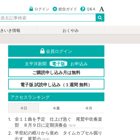
ログイン
総合ガイド
Ｑ&Ａ
いきいき情報
おくやみ
会員ログイン
太平洋新聞
電子版
お申込み
ご購読申し込み月は無料
電子版 試読申し込み（１週間 無料）
アクセスランキング
今日
今週
今月
全１１曲を予定 仕上げ急ぐ 尾鷲中吹奏楽
部 ８月９日に定期演奏会
(8/4)
半世紀の眠りから覚め タイムカプセル掘り
出す 尾鷲小
(8/8)