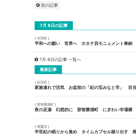
前の記事
7月 8日の記事
[ 本宮町 ]
平和への願い 世界へ ホタテ貝モニュメント奉納
7月 8日の記事 一覧へ
最新記事
[ 紀宝町 ]
家族連れで活気 お盆前の「紀の宝みなと市」 目
[ 那智勝浦町 ]
夜の足湯 幻想的に 那智勝浦町 にぎわい市場横
[ 尾鷲市 ]
半世紀の眠りから覚め タイムカプセル掘り出す 