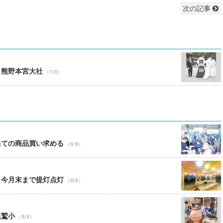
次の記事
 熊野本宮大社
（7/8）
当ての商品買い求める
（8/8）
 今月末まで提灯点灯
（8/8）
尾鷲小
（8/8）