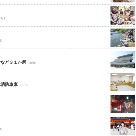
8/8）
8）
設など３１か所
（8/8）
木消防車庫
（8/8）
8）