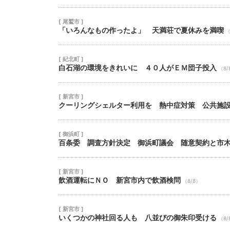
[ 尾鷲市 ]
「いろんなもの作ったよ」 天満荘で夏休みを満喫
（
[ 紀北町 ]
白石湖の環境をきれいに ４０人がＥＭ団子投入
（8/
[ 新宮市 ]
クーリングシェルター利用を 熱中症対策 公共施
[ 御浜町 ]
百条委 調査方針決定 御浜町議会 随意契約と市
[ 新宮市 ]
飲酒運転にＮＯ 新宮市内で飲酒検問
（8/8）
[ 新宮市 ]
いくつかの神社回る人も 八並びの御朱印受ける
（8/