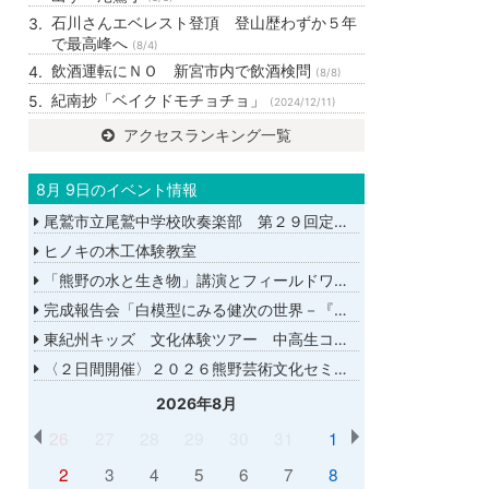
石川さんエベレスト登頂 登山歴わずか５年
で最高峰へ
(8/4)
飲酒運転にＮＯ 新宮市内で飲酒検問
(8/8)
紀南抄「ベイクドモチョチョ」
(2024/12/11)
アクセスランキング一覧
8月 9日のイベント情報
尾鷲市立尾鷲中学校吹奏楽部 第２９回定期演奏会
ヒノキの木工体験教室
「熊野の水と生き物」講演とフィールドワーク
完成報告会「白模型にみる健次の世界－『千年の愉楽』『奇蹟』より－」
東紀州キッズ 文化体験ツアー 中高生コース
〈２日間開催〉２０２６熊野芸術文化セミナー
2026年8月
26
27
28
29
30
31
1
2
3
4
5
6
7
8