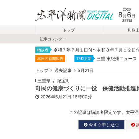
2026
8
6
月
日
木曜日
トップ
和歌
記事カレンダー
令和７年７月１日付〜令和８年７月１２日
物故者
三重 東紀州ニュース
本日の新聞広告
17時更新
トップ
過去記事
5月21日
三重県
紀宝町
町民の健康づくりに一役 保健活動推進
2026年5月21日
16時00分
この記事は購読者限定です。太平洋
今すぐ申し込む