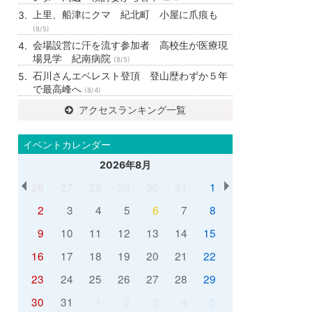
上里、船津にクマ 紀北町 小屋に爪痕も
(8/5)
会場設営に汗を流す参加者 高校生が医療現
場見学 紀南病院
(8/5)
石川さんエベレスト登頂 登山歴わずか５年
で最高峰へ
(8/4)
アクセスランキング一覧
イベントカレンダー
2026年8月
26
27
28
29
30
31
1
2
3
4
5
6
7
8
9
10
11
12
13
14
15
16
17
18
19
20
21
22
23
24
25
26
27
28
29
30
31
1
2
3
4
5