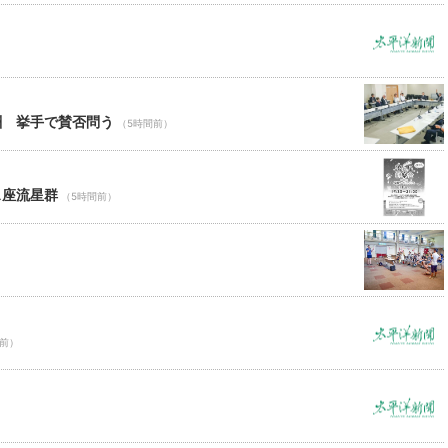
酬 挙手で賛否問う
（5時間前）
ス座流星群
（5時間前）
間前）