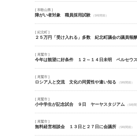
[ 和歌山県 ]
障がい者対象 職員採用試験
（5時間前）
[ 紀北町 ]
２５万円「受け入れる」多数 紀北町議会の議員報
[ 尾鷲市 ]
今年は観望に好条件 １２～１４日未明 ペルセウ
[ 尾鷲市 ]
ロシア人と交流 文化の同質性や違い知る
（5時間前）
[ 尾鷲市 ]
小中学生が記念試合 ９日 ヤーヤスタジアム
（5時
[ 尾鷲市 ]
無料経営相談会 １３日と２７日に会議所
（5時間前）