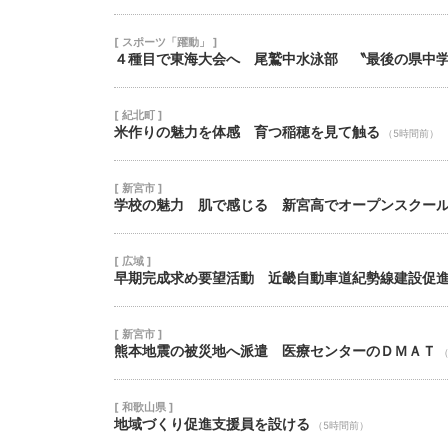
[ スポーツ「躍動」 ]
４種目で東海大会へ 尾鷲中水泳部 〝最後の県中
[ 紀北町 ]
米作りの魅力を体感 育つ稲穂を見て触る
（5時間前）
[ 新宮市 ]
学校の魅力 肌で感じる 新宮高でオープンスクー
[ 広域 ]
早期完成求め要望活動 近畿自動車道紀勢線建設促
[ 新宮市 ]
熊本地震の被災地へ派遣 医療センターのＤＭＡＴ
[ 和歌山県 ]
地域づくり促進支援員を設ける
（5時間前）