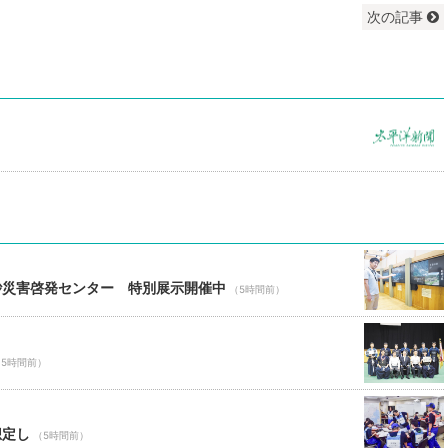
次の記事
砂災害啓発センター 特別展示開催中
（5時間前）
（5時間前）
想定し
（5時間前）