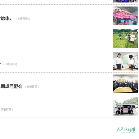
学総体〟
（5時間前）
ル
（5時間前）
進期成同盟会
（5時間前）
（5時間前）