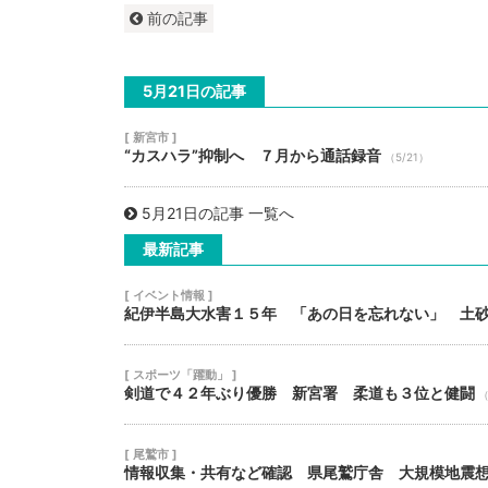
前の記事
5月21日の記事
[ 新宮市 ]
“カスハラ”抑制へ ７月から通話録音
（5/21）
5月21日の記事 一覧へ
最新記事
[ イベント情報 ]
紀伊半島大水害１５年 「あの日を忘れない」 土
[ スポーツ「躍動」 ]
剣道で４２年ぶり優勝 新宮署 柔道も３位と健闘
[ 尾鷲市 ]
情報収集・共有など確認 県尾鷲庁舎 大規模地震