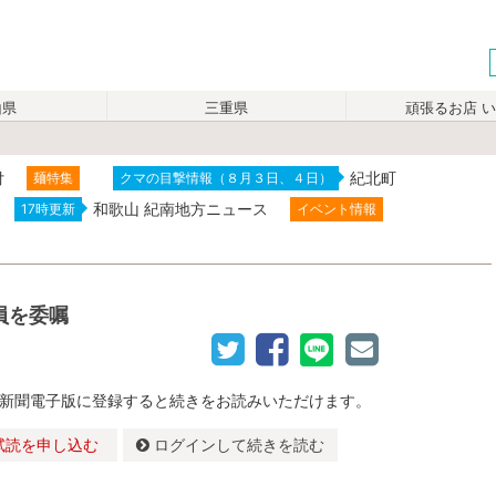
山県
三重県
頑張るお店 
付
紀北町
麺特集
クマの目撃情報（８月３日、４日）
和歌山 紀南地方ニュース
17時更新
イベント情報
員を委嘱
新聞電子版に登録すると続きをお読みいただけます。
試読を申し込む
ログインして続きを読む