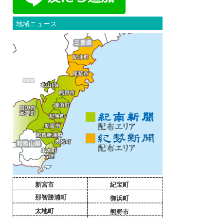
地域ニュース
新宮市
紀宝町
那智勝浦町
御浜町
太地町
熊野市