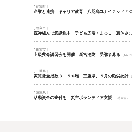
[ 紀宝町 ]
企業と連携 キャリア教育 八咫烏ユナイテッドＦ
[ 新宮市 ]
座禅組んで意識集中 子ども広場くまっこ 夏休み
[ 新宮市 ]
上級救命講習会を開催 新宮消防 受講者募る
（5時
[ 三重県 ]
実質賃金指数３．５％増 三重県、５月の勤労統計
[ 三重県 ]
活動資金の寄付を 災害ボランティア支援
（5時間前）