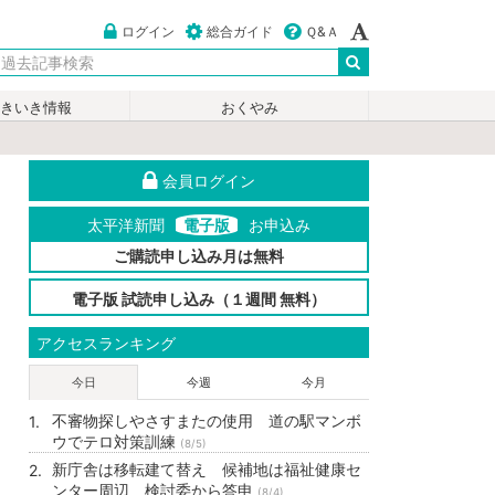
ログイン
総合ガイド
Ｑ&Ａ
いきいき情報
おくやみ
会員ログイン
太平洋新聞
電子版
お申込み
ご購読申し込み月は無料
電子版 試読申し込み（１週間 無料）
アクセスランキング
今日
今週
今月
不審物探しやさすまたの使用 道の駅マンボ
ウでテロ対策訓練
(8/5)
新庁舎は移転建て替え 候補地は福祉健康セ
ンター周辺 検討委から答申
(8/4)