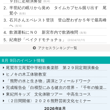
９日に定期演奏会
(8/4)
半世紀の眠りから覚め タイムカプセル掘り出す 尾
鷲小
(8/8)
石川さんエベレスト登頂 登山歴わずか５年で最高峰
へ
(8/4)
飲酒運転にＮＯ 新宮市内で飲酒検問
(8/8)
紀南抄「ベイクドモチョチョ」
(2024/12/11)
アクセスランキング一覧
8月 9日のイベント情報
尾鷲市立尾鷲中学校吹奏楽部 第２９回定期演奏会
ヒノキの木工体験教室
「熊野の水と生き物」講演とフィールドワーク
完成報告会「白模型にみる健次の世界－『千年の愉楽』『奇蹟』より－」
東紀州キッズ 文化体験ツアー 中高生コース
〈２日間開催〉２０２６熊野芸術文化セミナー
2026年8月