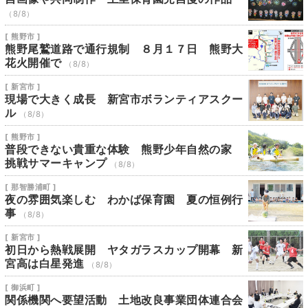
（8/8）
[ 熊野市 ]
熊野尾鷲道路で通行規制 ８月１７日 熊野大
花火開催で
（8/8）
[ 新宮市 ]
現場で大きく成長 新宮市ボランティアスクー
ル
（8/8）
[ 熊野市 ]
普段できない貴重な体験 熊野少年自然の家
挑戦サマーキャンプ
（8/8）
[ 那智勝浦町 ]
夜の雰囲気楽しむ わかば保育園 夏の恒例行
事
（8/8）
[ 新宮市 ]
初日から熱戦展開 ヤタガラスカップ開幕 新
宮高は白星発進
（8/8）
[ 御浜町 ]
関係機関へ要望活動 土地改良事業団体連合会