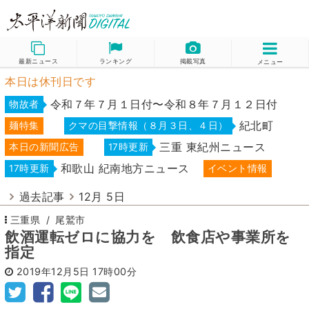
最新ニュース
ランキング
掲載写真
メニュー
本日は休刊日です
令和７年７月１日付〜令和８年７月１２日付
物故者
紀北町
麺特集
クマの目撃情報（８月３日、４日）
三重 東紀州ニュース
本日の新聞広告
17時更新
和歌山 紀南地方ニュース
17時更新
イベント情報
過去記事
12月 5日
三重県
尾鷲市
飲酒運転ゼロに協力を 飲食店や事業所を
指定
2019年12月5日
17時00分