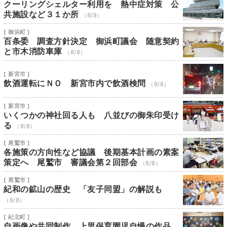
クーリングシェルター利用を 熱中症対策 公
共施設など３１か所
（8/8）
[ 御浜町 ]
百条委 調査方針決定 御浜町議会 随意契約
と市木消防車庫
（8/8）
[ 新宮市 ]
飲酒運転にＮＯ 新宮市内で飲酒検問
（8/8）
[ 新宮市 ]
いくつかの神社回る人も 八並びの御朱印受け
る
（8/8）
[ 尾鷲市 ]
各施策の方向性など協議 後期基本計画の素案
策定へ 尾鷲市 審議会第２回部会
（8/8）
[ 尾鷲市 ]
紀和の鉱山の歴史 「友子同盟」の解説も
（8/8）
[ 紀北町 ]
自画像や共同制作 上里保育園児自慢の作品