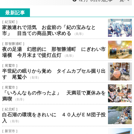
最新記事
[ 紀宝町 ]
家族連れで活気 お盆前の「紀の宝みなと
市」 目当ての商品買い求める
（8/8）
[ 那智勝浦町 ]
夜の足湯 幻想的に 那智勝浦町 にぎわい市
場横 今月末まで提灯点灯
（8/8）
[ 尾鷲市 ]
半世紀の眠りから覚め タイムカプセル掘り出
す 尾鷲小
（8/8）
[ 尾鷲市 ]
「いろんなもの作ったよ」 天満荘で夏休みを
満喫
（8/8）
[ 紀北町 ]
白石湖の環境をきれいに ４０人がＥＭ団子投
入
（8/8）
[ 新宮市 ]