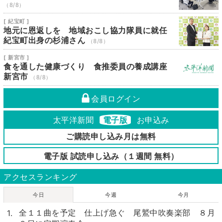
（8/8）
[ 紀宝町 ]
地元に恩返しを 地域おこし協力隊員に就任
紀宝町出身の杉浦さん
（8/8）
[ 新宮市 ]
食を通した健康づくり 食推委員の養成講座
新宮市
（8/8）
会員ログイン
太平洋新聞
電子版
お申込み
ご購読申し込み月は無料
電子版 試読申し込み（１週間 無料）
アクセスランキング
今日
今週
今月
全１１曲を予定 仕上げ急ぐ 尾鷲中吹奏楽部 ８月