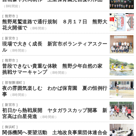
（8時間前）
[ 熊野市 ]
熊野尾鷲道路で通行規制 ８月１７日 熊野大
花火開催で
（8時間前）
[ 新宮市 ]
現場で大きく成長 新宮市ボランティアスクー
ル
（8時間前）
[ 熊野市 ]
普段できない貴重な体験 熊野少年自然の家
挑戦サマーキャンプ
（8時間前）
[ 那智勝浦町 ]
夜の雰囲気楽しむ わかば保育園 夏の恒例行
事
（8時間前）
[ 新宮市 ]
初日から熱戦展開 ヤタガラスカップ開幕 新
宮高は白星発進
（8時間前）
[ 御浜町 ]
関係機関へ要望活動 土地改良事業団体連合会