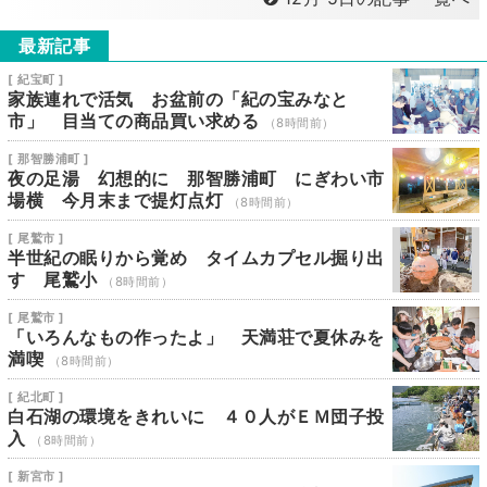
最新記事
[ 紀宝町 ]
家族連れで活気 お盆前の「紀の宝みなと
市」 目当ての商品買い求める
（8時間前）
[ 那智勝浦町 ]
夜の足湯 幻想的に 那智勝浦町 にぎわい市
場横 今月末まで提灯点灯
（8時間前）
[ 尾鷲市 ]
半世紀の眠りから覚め タイムカプセル掘り出
す 尾鷲小
（8時間前）
[ 尾鷲市 ]
「いろんなもの作ったよ」 天満荘で夏休みを
満喫
（8時間前）
[ 紀北町 ]
白石湖の環境をきれいに ４０人がＥＭ団子投
入
（8時間前）
[ 新宮市 ]