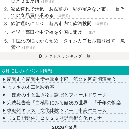
など３１か所
(8時間前)
家族連れで活気 お盆前の「紀の宝みなと市」 目当
ての商品買い求める
(8時間前)
飲酒運転にＮＯ 新宮市内で飲酒検問
(8時間前)
社説「高田小中学校を全国に開け」
(8/7)
半世紀の眠りから覚め タイムカプセル掘り出す 尾
鷲小
(8時間前)
アクセスランキング一覧
8月 9日のイベント情報
尾鷲市立尾鷲中学校吹奏楽部 第２９回定期演奏会
ヒノキの木工体験教室
「熊野の水と生き物」講演とフィールドワーク
完成報告会「白模型にみる健次の世界－『千年の愉楽』『奇蹟』より－」
東紀州キッズ 文化体験ツアー 中高生コース
〈２日間開催〉２０２６熊野芸術文化セミナー
2026年8月