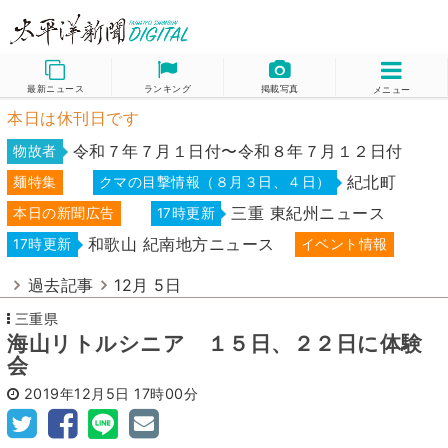
最新ニュース
ランキング
掲載写真
メニュー
本日は休刊日です
令和７年７月１日付〜令和８年７月１２日付
物故者
紀北町
麺特集
クマの目撃情報（８月３日、４日）
三重 東紀州ニュース
本日の新聞広告
17時更新
和歌山 紀南地方ニュース
17時更新
イベント情報
過去記事
12月 5日
三重県
海山リトルシニア １５日、２２日に体験
会
2019年12月5日
17時00分