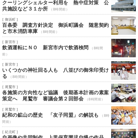
クーリングシェルター利用を 熱中症対策 公
共施設など３１か所
（8時間前）
[ 御浜町 ]
百条委 調査方針決定 御浜町議会 随意契約
と市木消防車庫
（8時間前）
[ 新宮市 ]
飲酒運転にＮＯ 新宮市内で飲酒検問
（8時間
前）
[ 新宮市 ]
いくつかの神社回る人も 八並びの御朱印受け
る
（8時間前）
[ 尾鷲市 ]
各施策の方向性など協議 後期基本計画の素案
策定へ 尾鷲市 審議会第２回部会
（8時間前）
[ 尾鷲市 ]
紀和の鉱山の歴史 「友子同盟」の解説も
（8時
間前）
[ 紀北町 ]
自画像や共同制作 上里保育園児自慢の作品