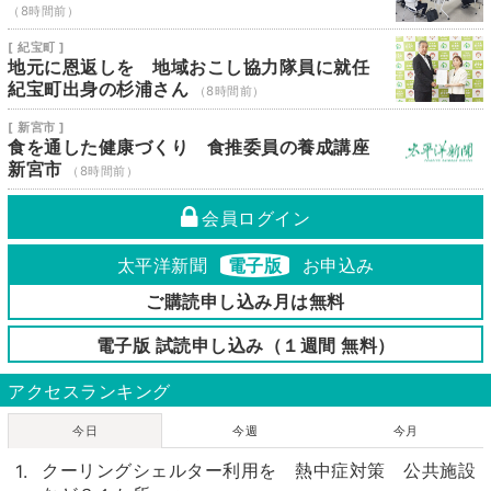
（8時間前）
[ 紀宝町 ]
地元に恩返しを 地域おこし協力隊員に就任
紀宝町出身の杉浦さん
（8時間前）
[ 新宮市 ]
食を通した健康づくり 食推委員の養成講座
新宮市
（8時間前）
会員ログイン
太平洋新聞
電子版
お申込み
ご購読申し込み月は無料
電子版 試読申し込み（１週間 無料）
アクセスランキング
今日
今週
今月
クーリングシェルター利用を 熱中症対策 公共施設