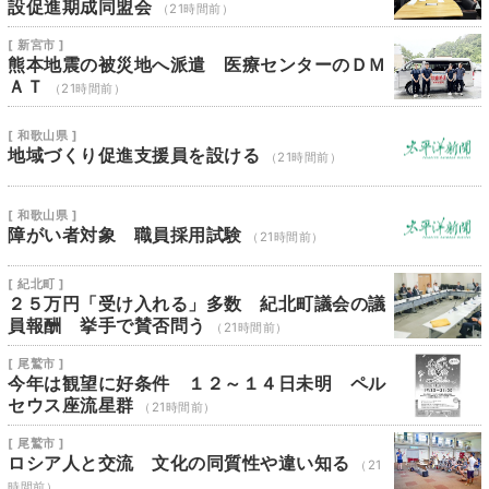
設促進期成同盟会
（21時間前）
[ 新宮市 ]
熊本地震の被災地へ派遣 医療センターのＤＭ
ＡＴ
（21時間前）
[ 和歌山県 ]
地域づくり促進支援員を設ける
（21時間前）
[ 和歌山県 ]
障がい者対象 職員採用試験
（21時間前）
[ 紀北町 ]
２５万円「受け入れる」多数 紀北町議会の議
員報酬 挙手で賛否問う
（21時間前）
[ 尾鷲市 ]
今年は観望に好条件 １２～１４日未明 ペル
セウス座流星群
（21時間前）
[ 尾鷲市 ]
ロシア人と交流 文化の同質性や違い知る
（21
時間前）