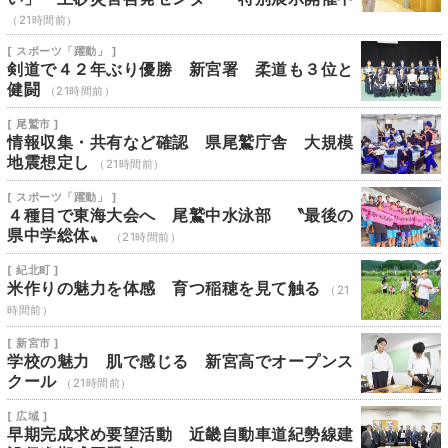
（21時間前）
[ スポーツ「躍動」 ]
剣道で４２年ぶり優勝 新宮署 柔道も３位と
健闘
（21時間前）
[ 尾鷲市 ]
情報収集・共有など確認 県尾鷲庁舎 大規模
地震想定し
（21時間前）
[ スポーツ「躍動」 ]
４種目で東海大会へ 尾鷲中水泳部 〝最後の
県中学総体〟
（21時間前）
[ 紀北町 ]
米作りの魅力を体感 育つ稲穂を見て触る
（21
時間前）
[ 新宮市 ]
学校の魅力 肌で感じる 新宮高でオープンス
クール
（21時間前）
[ 広域 ]
早期完成求め要望活動 近畿自動車道紀勢線建