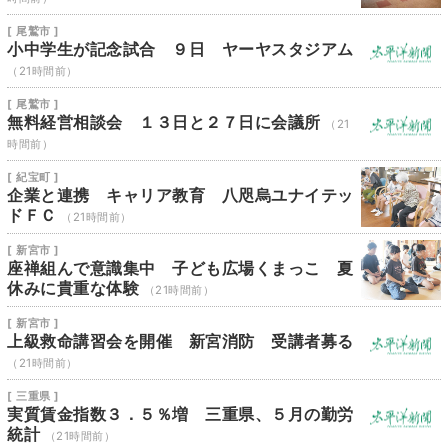
[ 尾鷲市 ]
小中学生が記念試合 ９日 ヤーヤスタジアム
（21時間前）
[ 尾鷲市 ]
無料経営相談会 １３日と２７日に会議所
（21
時間前）
[ 紀宝町 ]
企業と連携 キャリア教育 八咫烏ユナイテッ
ドＦＣ
（21時間前）
[ 新宮市 ]
座禅組んで意識集中 子ども広場くまっこ 夏
休みに貴重な体験
（21時間前）
[ 新宮市 ]
上級救命講習会を開催 新宮消防 受講者募る
（21時間前）
[ 三重県 ]
実質賃金指数３．５％増 三重県、５月の勤労
統計
（21時間前）