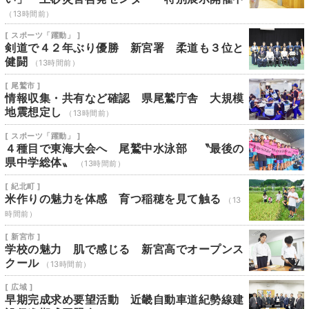
（13時間前）
[ スポーツ「躍動」 ]
剣道で４２年ぶり優勝 新宮署 柔道も３位と
健闘
（13時間前）
[ 尾鷲市 ]
情報収集・共有など確認 県尾鷲庁舎 大規模
地震想定し
（13時間前）
[ スポーツ「躍動」 ]
４種目で東海大会へ 尾鷲中水泳部 〝最後の
県中学総体〟
（13時間前）
[ 紀北町 ]
米作りの魅力を体感 育つ稲穂を見て触る
（13
時間前）
[ 新宮市 ]
学校の魅力 肌で感じる 新宮高でオープンス
クール
（13時間前）
[ 広域 ]
早期完成求め要望活動 近畿自動車道紀勢線建