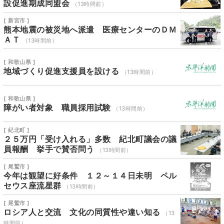
設促進期成同盟会
（13時間前）
[ 新宮市 ]
熊本地震の被災地へ派遣 医療センターのＤＭ
ＡＴ
（13時間前）
[ 和歌山県 ]
地域づくり促進支援員を設ける
（13時間前）
[ 和歌山県 ]
障がい者対象 職員採用試験
（13時間前）
[ 紀北町 ]
２５万円「受け入れる」多数 紀北町議会の議
員報酬 挙手で賛否問う
（13時間前）
[ 尾鷲市 ]
今年は観望に好条件 １２～１４日未明 ペル
セウス座流星群
（13時間前）
[ 尾鷲市 ]
ロシア人と交流 文化の同質性や違い知る
（13
時間前）