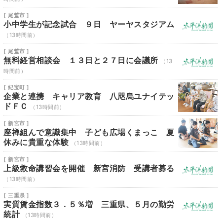
[ 尾鷲市 ]
小中学生が記念試合 ９日 ヤーヤスタジアム
（13時間前）
[ 尾鷲市 ]
無料経営相談会 １３日と２７日に会議所
（13
時間前）
[ 紀宝町 ]
企業と連携 キャリア教育 八咫烏ユナイテッ
ドＦＣ
（13時間前）
[ 新宮市 ]
座禅組んで意識集中 子ども広場くまっこ 夏
休みに貴重な体験
（13時間前）
[ 新宮市 ]
上級救命講習会を開催 新宮消防 受講者募る
（13時間前）
[ 三重県 ]
実質賃金指数３．５％増 三重県、５月の勤労
統計
（13時間前）