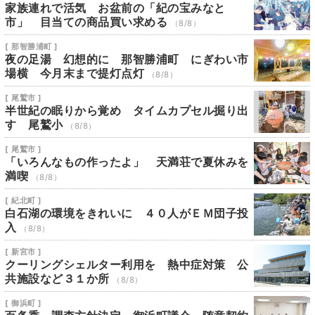
家族連れで活気 お盆前の「紀の宝みなと
市」 目当ての商品買い求める
（8/8）
[ 那智勝浦町 ]
夜の足湯 幻想的に 那智勝浦町 にぎわい市
場横 今月末まで提灯点灯
（8/8）
[ 尾鷲市 ]
半世紀の眠りから覚め タイムカプセル掘り出
す 尾鷲小
（8/8）
[ 尾鷲市 ]
「いろんなもの作ったよ」 天満荘で夏休みを
満喫
（8/8）
[ 紀北町 ]
白石湖の環境をきれいに ４０人がＥＭ団子投
入
（8/8）
[ 新宮市 ]
クーリングシェルター利用を 熱中症対策 公
共施設など３１か所
（8/8）
[ 御浜町 ]