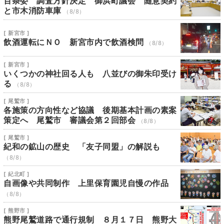
百条委 調査方針決定 御浜町議会 随意契約
と市木消防車庫
（8/8）
[ 新宮市 ]
飲酒運転にＮＯ 新宮市内で飲酒検問
（8/8）
[ 新宮市 ]
いくつかの神社回る人も 八並びの御朱印受け
る
（8/8）
[ 尾鷲市 ]
各施策の方向性など協議 後期基本計画の素案
策定へ 尾鷲市 審議会第２回部会
（8/8）
[ 尾鷲市 ]
紀和の鉱山の歴史 「友子同盟」の解説も
（8/8）
[ 紀北町 ]
自画像や共同制作 上里保育園児自慢の作品
（8/8）
[ 熊野市 ]
熊野尾鷲道路で通行規制 ８月１７日 熊野大