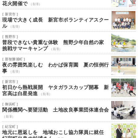
花火開催で
（8/8）
[ 新宮市 ]
現場で大きく成長 新宮市ボランティアスクー
ル
（8/8）
[ 熊野市 ]
普段できない貴重な体験 熊野少年自然の家
挑戦サマーキャンプ
（8/8）
[ 那智勝浦町 ]
夜の雰囲気楽しむ わかば保育園 夏の恒例行
事
（8/8）
[ 新宮市 ]
初日から熱戦展開 ヤタガラスカップ開幕 新
宮高は白星発進
（8/8）
[ 御浜町 ]
関係機関へ要望活動 土地改良事業団体連合会
（8/8）
[ 紀宝町 ]
地元に恩返しを 地域おこし協力隊員に就任